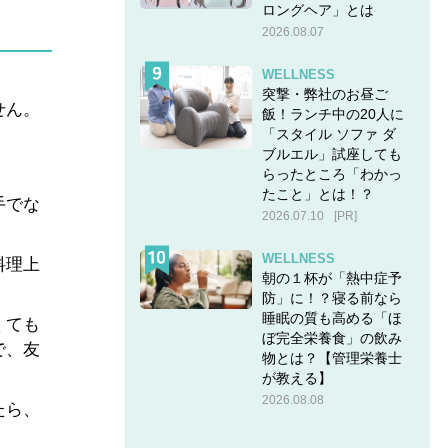
ロングヘア」とは
2026.08.07
WELLNESS
突撃・弊社のお昼ご
せん。
飯！ランチ中の20人に
「スタイル ソファ ダ
ブルエル」試座しても
らったところ「わかっ
たこと」とは！？
手でな
2026.07.10
[PR]
WELLNESS
料理上
朝の１杯が「熱中症予
防」に！？寝る前なら
睡眠の質も高める「ほ
くても
ぼ完全栄養食」の飲み
で、友
物とは？【管理栄養士
が教える】
2026.08.08
たら、