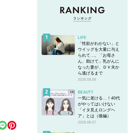
LIFE
「性欲がわかない」と
ウイッグを大量に与え
られて…。「お母さ
ん、助けて」乳がんに
なった妻が、ＤＶ夫か
ら逃げるまで
2026.08.08
BEAUTY
一気に老ける…！40代
がやってはいけない
「イタ見えロングヘ
ア」とは（後編）
2026.08.07