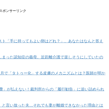
スポンサーリンク
スト「手に持ってもよい卵はどれ？」、あなたはなんと答え
しまった認知症の義母。近距離介護で楽しそうにしていたの
カ月で「タトゥー化」する皮膚のメカニズムとは？医師が明か
育費」が払えない！裁判所からの「履行勧告」に追い詰められ
」と言い放った夫…それでも妻が離婚できなかった理由とは