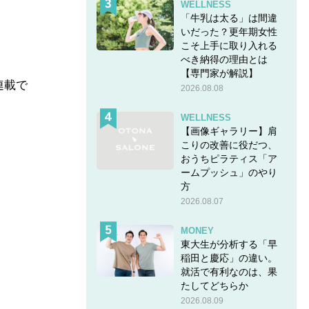
WELLNESS
「牛乳は太る」は間違
いだった？更年期女性
こそ上手に取り入れる
べき納得の理由とは
【専門家が解説】
連載で
2026.08.08
WELLNESS
【画像ギャラリー】肩
こりの改善に役だつ、
おうちピラティス「ア
ームプッシュ」のやり
方
2026.08.07
MONEY
東大生が分析する「早
稲田と慶応」の違い。
就活で有利なのは、果
たしてどちらか
2026.08.09