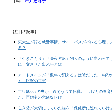
作家
岩井志麻子
【注目の記事】
東大生が語る就活事情。サイコパスがバレる心理テ
る？
「引きこもり」「昼夜逆転」別人のように変わって
に一変させた出来事とは
アートメイクが「数年で消える」は嘘だった！約2
す、衝撃の真実
年収600万の夫が、過労うつで休職。「月7万の養
た、再婚妻の悲痛な叫び
亡き父が大切にしていた猫を「保健所に連れていけ