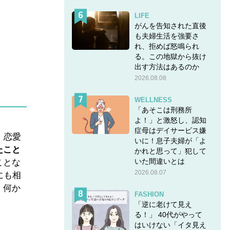
LIFE
がんを告知された直後
も夫婦生活を強要さ
れ、拒めば怒鳴られ
る。この地獄から抜け
出す方法はあるのか
2026.08.08
WELLNESS
「あそこは刑務所
よ！」と激怒し、認知
症母はデイサービス嫌
、恋愛
いに！息子夫婦が「よ
たこと
かれと思って」犯して
いた間違いとは
ことな
2026.08.07
にも相
、何か
FASHION
「逆に老けて見え
る！」 40代がやって
はいけない「イタ見え