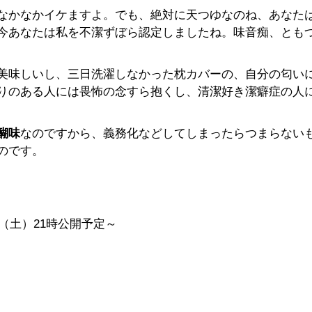
なかなかイケますよ。でも、絶対に天つゆなのね、あなた
今あなたは私を不潔ずぼら認定しましたね。味音痴、とも
美味しいし、三日洗濯しなかった枕カバーの、自分の匂い
りのある人には畏怖の念すら抱くし、清潔好き潔癖症の人
醐味
なのですから、義務化などしてしまったらつまらない
のです。
（土）21時公開予定～