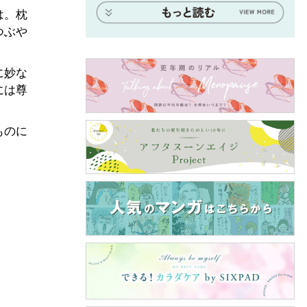
は。枕
つぶや
に妙な
には尊
ものに