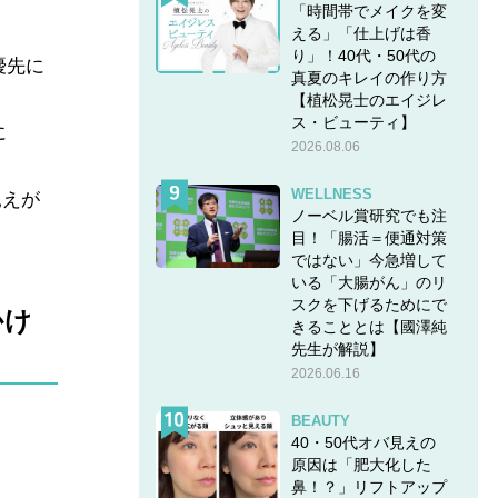
「時間帯でメイクを変
える」「仕上げは香
り」！40代・50代の
優先に
真夏のキレイの作り方
【植松晃士のエイジレ
ス・ビューティ】
に
2026.08.06
WELLNESS
見えが
ノーベル賞研究でも注
目！「腸活＝便通対策
ではない」今急増して
いる「大腸がん」のリ
スクを下げるためにで
かけ
きることとは【國澤純
先生が解説】
2026.06.16
BEAUTY
40・50代オバ見えの
原因は「肥大化した
鼻！？」リフトアップ