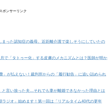
スポンサーリンク
しまった認知症の義母。近距離介護で楽しそうにしていたの
カ月で「タトゥー化」する皮膚のメカニズムとは？医師が明か
育費」が払えない！裁判所からの「履行勧告」に追い詰められ
」と言い放った夫…それでも妻が離婚できなかった理由とは
年期ラジオ」始めます！第一回は「リアルタイム40代の更年