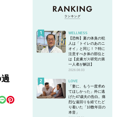
WELLNESS
【恐怖】夏の体臭の犯
人は「トイレのあのニ
オイ」と同じ！？特に
注意すべき体の部位と
は【皮膚ガス研究の第
一人者が解説】
2026.08.03
の過
LOVE
「妻に、もう一度求め
てほしかった」外に逃
げた47歳夫の告白。痛
烈な遠回りを経てたど
り着いた「10数年目の
本音」