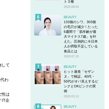
ト３種
2026.08.04
BEAUTY
133個のシワ、303個
の毛穴が減少！たった
6週間で「肌年齢が最
大マイナス7歳」を叶
えた。圧倒的に今日本
人が摂取不足している
食品とは
2026.07.15
物して
BEAUTY
ヒット連発「セザン
ヌ」で検証。40代・
『代わ
50代がオバ見えするピ
ンクとOKピンクの実
例
女性は
2026.03.13
IT企
BEAUTY