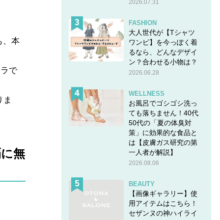
2026.07.31
FASHION
。
大人世代が【Tシャツ
も、本
ワンピ】を今っぽく着
るなら、どんなデザイ
ン？合わせる小物は？
ホラで
2026.06.28
WELLNESS
りま
お風呂でゴシゴシ洗っ
ても落ちません！40代
50代の「夏の体臭対
策」に効果的な食品と
は【皮膚ガス研究の第
覇に無
一人者が解説】
2026.08.06
BEAUTY
【画像ギャラリー】使
用アイテムはこちら！
セザンヌの神ハイライ