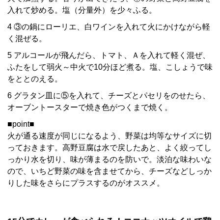
入れて炒める。塩（分量外）を少々ふる。
4 ③の鍋にローリエ、白ワインを入れて火にかけながら軽
く混ぜる。
5 アルコールが飛んだら、トマト、Ａを入れて軽く混ぜ、
ふたをして弱火～中火で10分ほど煮る。塩、こしょうで味
をととのえる。
6 グラタン皿に⑤を入れて、チーズとパセリをのせたら、
オーブントースターで焼き色がつくまで焼く。
■point■
火が通る速度が同じになるよう、野菜は均等なサイズに切
っておきます。高野豆腐は水で戻したあと、よく絞ってし
っかり水を切り、味が薄まるのを防いで。淡泊な味わいな
ので、いちど野菜の味を含ませてから、チーズなどしっか
りした味をさらにプラスするのがオススメ。