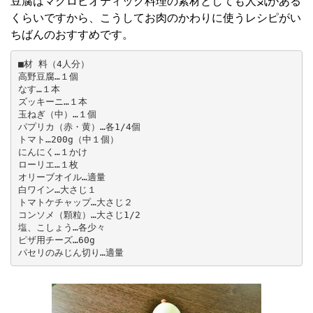
豆腐はマクロビオティック料理の素材としても人気がある
くらいですから、こうしてお肉のかわりに使うレシピがい
ちばんのおすすめです。
■材 料（4人分）

高野豆腐…１個 

なす…１本 

ズッキーニ…１本 

玉ねぎ（中）…１個 

パプリカ（赤・黄）…各1/4個 

トマト…200g（中１個） 

にんにく…１かけ 

ローリエ…１枚 

オリーブオイル…適量 

白ワイン…大さじ１ 　 

トマトケチャップ…大さじ２ 　 

コンソメ（顆粒）…大さじ1/2 

塩、こしょう…各少々 

ピザ用チーズ…60g　 

パセリのみじん切り…適量