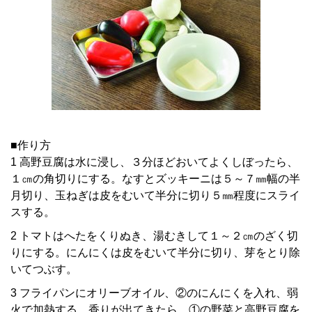
■作り方
1 高野豆腐は水に浸し、３分ほどおいてよくしぼったら、
１㎝の角切りにする。なすとズッキーニは５～７㎜幅の半
月切り、玉ねぎは皮をむいて半分に切り５㎜程度にスライ
スする。
2 トマトはへたをくりぬき、湯むきして１～２㎝のざく切
りにする。にんにくは皮をむいて半分に切り、芽をとり除
いてつぶす。
3 フライパンにオリーブオイル、②のにんにくを入れ、弱
火で加熱する。香りが出てきたら、①の野菜と高野豆腐を