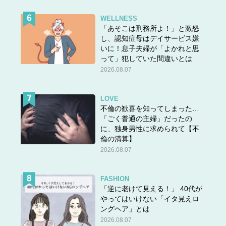
WELLNESS
「あそこは刑務所よ！」と激怒
し、認知症母はデイサービス嫌
いに！息子夫婦が「よかれと思
って」犯していた間違いとは
2026.08.07
LOVE
不倫の歓喜を知ってしまった…
「ごく普通の主婦」だったの
に、独身男性に求められて【不
倫の清算】
2026.08.07
FASHION
「逆に老けて見える！」 40代が
やってはいけない「イタ見えロ
ングヘア」とは
2026.08.07