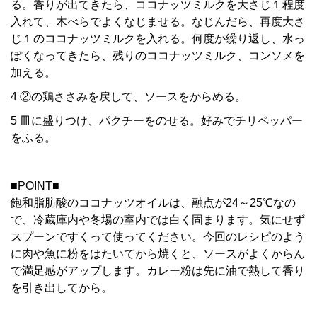
る。香りが出てきたら、ココナッツミルクを大さじ１程度
入れて、木べらでよくなじませる。なじんだら、再度大さ
じ１のココナッツミルクを入れる。何度か繰り返し、水っ
ぽくなってきたら、残りのココナッツミルク、コンソメを
加える。
4 ②の鶏ささみを戻して、ソースをからめる。
5 皿に盛りつけ、パクチーをのせる。好みでチリペッパー
をふる。
■POINT■
飽和脂肪酸のココナッツオイルは、融点が24～25℃なの
で、冷蔵庫内や冬場の室内では白く固まります。気にせず
スプーンですくって使ってください。今回のレシピのよう
に肉や魚に粉をはたいてから焼くと、ソースがよくからん
で満足感がアップします。カレー粉は先に油で熱して香り
を引き出してから。