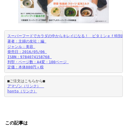
スーパーフードでカラダの中からキレイになる！　ビタミンｅｆ特別編集
発売日：2016/05/06 

ISBN：9784074158768 

判型・ページ数：A4変・100ページ 

定価：本体880円＋税
アマゾン（リンク）　
honto（リンク）
この記事は