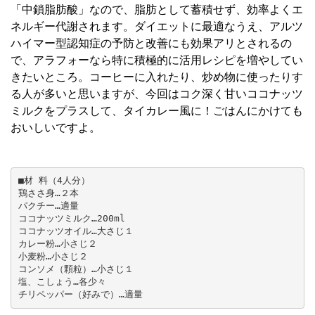
「中鎖脂肪酸」なので、脂肪として蓄積せず、効率よくエ
ネルギー代謝されます。ダイエットに最適なうえ、アルツ
ハイマー型認知症の予防と改善にも効果アリとされるの
で、アラフォーなら特に積極的に活用レシピを増やしてい
きたいところ。コーヒーに入れたり、炒め物に使ったりす
る人が多いと思いますが、今回はコク深く甘いココナッツ
ミルクをプラスして、タイカレー風に！ごはんにかけても
おいしいですよ。
■材 料（4人分）

鶏ささ身…２本 

パクチー…適量 

ココナッツミルク…200ml 

ココナッツオイル…大さじ１ 

カレー粉…小さじ２ 

小麦粉…小さじ２ 

コンソメ（顆粒）…小さじ１ 

塩、こしょう…各少々 
