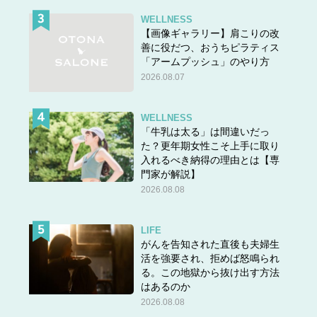
WELLNESS
【画像ギャラリー】肩こりの改
善に役だつ、おうちピラティス
「アームプッシュ」のやり方
2026.08.07
WELLNESS
「牛乳は太る」は間違いだっ
た？更年期女性こそ上手に取り
入れるべき納得の理由とは【専
門家が解説】
2026.08.08
LIFE
がんを告知された直後も夫婦生
活を強要され、拒めば怒鳴られ
る。この地獄から抜け出す方法
はあるのか
2026.08.08