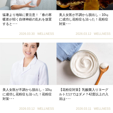
猛暑より地味に要注意！「春の寒
美人女医が不調から脱出し－10㎏
暖差が招く自律神経の乱れを放置
に成功し花粉症も治った！花粉症
すると･･･
対策･･･
2026.03.30
WELLNESS
2026.03.12
WELLNESS
美人女医が不調から脱出し－10㎏
【花粉症対策】乳酸菌入りヨーグ
に成功し花粉症も治った！花粉症
ルトだけではダメ？42度以上の入
対策･･･
浴は･･･
2026.03.12
WELLNESS
2026.03.11
WELLNESS