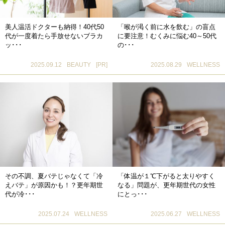
美人温活ドクターも納得！40代50
「喉が渇く前に水を飲む」の盲点
代が一度着たら手放せないブラカ
に要注意！むくみに悩む40～50代
ッ･･･
の･･･
2025.09.12
BEAUTY
[PR]
2025.08.29
WELLNESS
その不調、夏バテじゃなくて「冷
「体温が１℃下がると太りやすく
えバテ」が原因かも！？更年期世
なる」問題が、更年期世代の女性
代が冷･･･
にとっ･･･
2025.07.24
WELLNESS
2025.06.27
WELLNESS