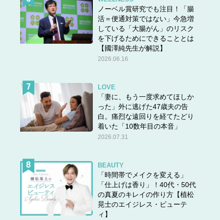
ノーベル賞研究でも注目！「腸
活＝便通対策ではない」今急増
している「大腸がん」のリスク
を下げるためにできることとは
【國澤純先生が解説】
2026.06.16
LOVE
「妻に、もう一度求めてほしか
った」外に逃げた47歳夫の告
白。痛烈な遠回りを経てたどり
着いた「10数年目の本音」
2026.07.31
BEAUTY
「時間帯でメイクを変える」
「仕上げは香り」！40代・50代
の真夏のキレイの作り方【植松
晃士のエイジレス・ビューテ
ィ】