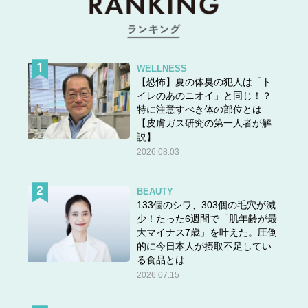
WELLNESS
【恐怖】夏の体臭の犯人は「ト
イレのあのニオイ」と同じ！？
特に注意すべき体の部位とは
【皮膚ガス研究の第一人者が解
説】
2026.08.03
BEAUTY
133個のシワ、303個の毛穴が減
少！たった6週間で「肌年齢が最
大マイナス7歳」を叶えた。圧倒
的に今日本人が摂取不足してい
る食品とは
2026.07.15