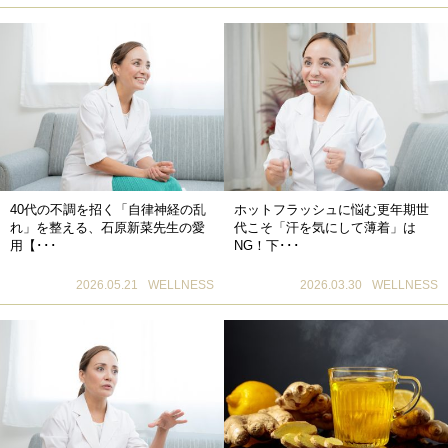
40代の不調を招く「自律神経の乱
ホットフラッシュに悩む更年期世
れ」を整える、石原新菜先生の愛
代こそ「汗を気にして薄着」は
用【･･･
NG！下･･･
2026.05.21
WELLNESS
2026.03.30
WELLNESS