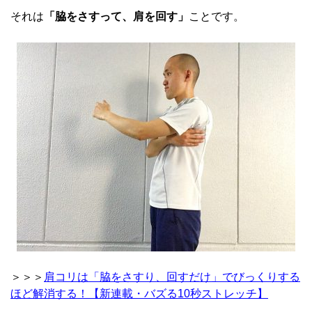
それは
「脇をさすって、肩を回す」
ことです。
＞＞＞
肩コリは「脇をさすり、回すだけ」でびっくりする
ほど解消する！【新連載・バズる10秒ストレッチ】