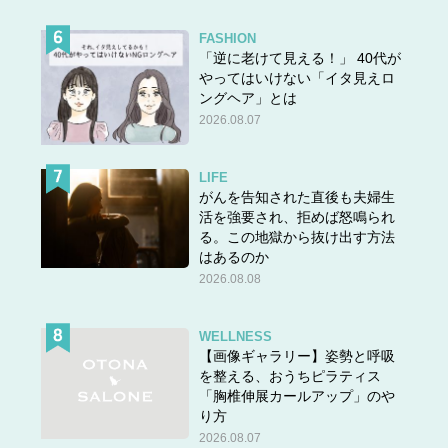
FASHION
「逆に老けて見える！」 40代が
やってはいけない「イタ見えロ
ングヘア」とは
2026.08.07
LIFE
がんを告知された直後も夫婦生
活を強要され、拒めば怒鳴られ
る。この地獄から抜け出す方法
はあるのか
2026.08.08
WELLNESS
【画像ギャラリー】姿勢と呼吸
を整える、おうちピラティス
「胸椎伸展カールアップ」のや
り方
2026.08.07