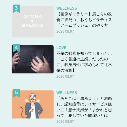
WELLNESS
【画像ギャラリー】肩こりの改
善に役だつ、おうちピラティス
「アームプッシュ」のやり方
2026.08.07
LOVE
不倫の歓喜を知ってしまった…
「ごく普通の主婦」だったの
に、独身男性に求められて【不
倫の清算】
2026.08.07
WELLNESS
「あそこは刑務所よ！」と激怒
し、認知症母はデイサービス嫌
いに！息子夫婦が「よかれと思
って」犯していた間違いとは
2026.08.07