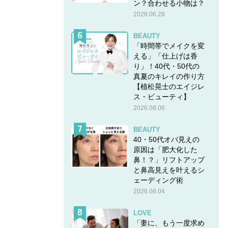
ン？合わせる小物は？
2026.06.28
BEAUTY
「時間帯でメイクを変
える」「仕上げは香
り」！40代・50代の
真夏のキレイの作り方
【植松晃士のエイジレ
ス・ビューティ】
2026.08.06
BEAUTY
40・50代オバ見えの
原因は「肥大化した
鼻！？」リフトアップ
と鼻高見えを叶えるシ
ェーディング術
2026.08.04
LOVE
「妻に、もう一度求め