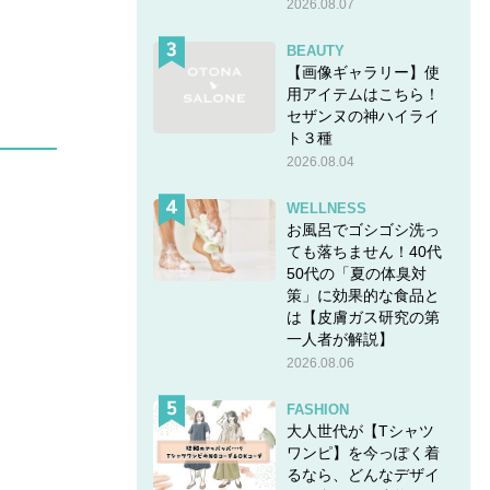
2026.08.07
BEAUTY
【画像ギャラリー】使
用アイテムはこちら！
セザンヌの神ハイライ
ト３種
2026.08.04
WELLNESS
お風呂でゴシゴシ洗っ
ても落ちません！40代
50代の「夏の体臭対
策」に効果的な食品と
は【皮膚ガス研究の第
一人者が解説】
2026.08.06
FASHION
大人世代が【Tシャツ
ワンピ】を今っぽく着
るなら、どんなデザイ