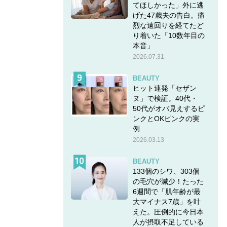
てほしかった」外に逃
げた47歳夫の告白。痛
烈な遠回りを経てたど
り着いた「10数年目の
本音」
2026.07.31
BEAUTY
ヒット連発「セザン
ヌ」で検証。40代・
50代がオバ見えするピ
ンクとOKピンクの実
例
2026.03.13
BEAUTY
133個のシワ、303個
の毛穴が減少！たった
6週間で「肌年齢が最
大マイナス7歳」を叶
えた。圧倒的に今日本
人が摂取不足している