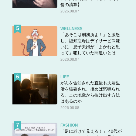
倫の清算】
2026.08.07
WELLNESS
「あそこは刑務所よ！」と激怒
し、認知症母はデイサービス嫌
いに！息子夫婦が「よかれと思
って」犯していた間違いとは
2026.08.07
LIFE
がんを告知された直後も夫婦生
活を強要され、拒めば怒鳴られ
る。この地獄から抜け出す方法
はあるのか
2026.08.08
FASHION
「逆に老けて見える！」 40代が