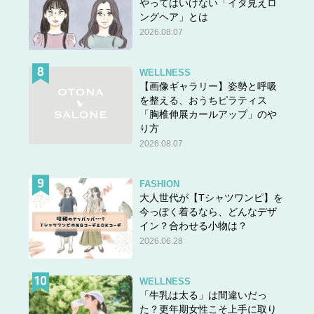
やってはいけない「イタ見えロ
ングヘア」とは
2026.08.07
WELLNESS
【画像ギャラリー】姿勢と呼吸
を整える、おうちピラティス
「胸椎伸展カールアップ」のや
り方
2026.08.07
FASHION
大人世代が【Tシャツワンピ】を
今っぽく着るなら、どんなデザ
イン？合わせる小物は？
2026.06.28
WELLNESS
「牛乳は太る」は間違いだっ
た？更年期女性こそ上手に取り