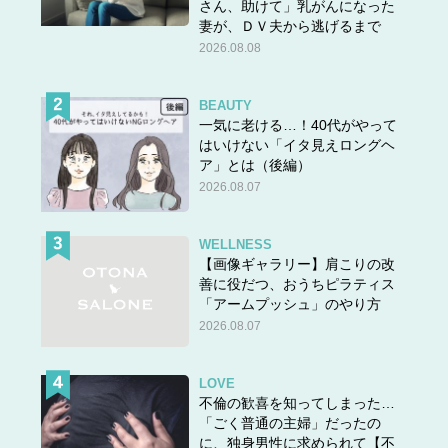
さん、助けて」乳がんになった
妻が、ＤＶ夫から逃げるまで
2026.08.08
BEAUTY
一気に老ける…！40代がやって
はいけない「イタ見えロングヘ
ア」とは（後編）
2026.08.07
WELLNESS
【画像ギャラリー】肩こりの改
善に役だつ、おうちピラティス
「アームプッシュ」のやり方
2026.08.07
LOVE
不倫の歓喜を知ってしまった…
「ごく普通の主婦」だったの
に、独身男性に求められて【不