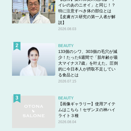
イレのあのニオイ」と同じ！？
特に注意すべき体の部位とは
【皮膚ガス研究の第一人者が解
説】
2026.08.03
BEAUTY
133個のシワ、303個の毛穴が減
少！たった6週間で「肌年齢が最
大マイナス7歳」を叶えた。圧倒
的に今日本人が摂取不足してい
る食品とは
2026.07.15
BEAUTY
【画像ギャラリー】使用アイテ
ムはこちら！セザンヌの神ハイ
ライト３種
2026.08.04