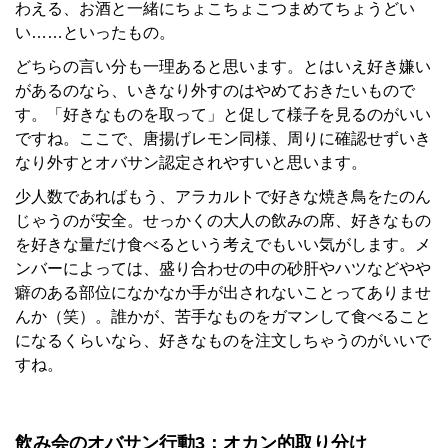
わえる、お酒と一緒にちょこちょこつまめてちょうどい
い……といったもの。
どちらの言い分も一理あると思います。とはいえ好き嫌い
があるのなら、いきなり外すのはやめておきたいもので
す。「好きなものを取って」と促して様子を見るのがいい
ですね。ここで、唐揚げレモン同様、周りに確認せずいき
なり外すとオバサン認定されやすいと思います。
少人数であればもう、アラカルトで好きな焼き鳥をたのん
じゃうのが安全。せっかくの大人の飲みの席、好きなもの
を好きな量だけ食べるという考えでもいい気がします。メ
ンバーによっては、盛り合わせの中の砂肝やハツなどやや
癖のある部位になかなか手が出されないことってありませ
んか（笑）。誰かが、苦手なものをガマンして食べること
になるくらいなら、好きなものを注文しちゃうのがいいで
すね。
飲み会のオバサン行動3：オカン的取り分け