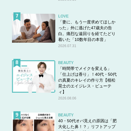
LOVE
「妻に、もう一度求めてほしか
った」外に逃げた47歳夫の告
白。痛烈な遠回りを経てたどり
着いた「10数年目の本音」
2026.07.31
BEAUTY
「時間帯でメイクを変える」
「仕上げは香り」！40代・50代
の真夏のキレイの作り方【植松
晃士のエイジレス・ビューテ
ィ】
2026.08.06
BEAUTY
40・50代オバ見えの原因は「肥
大化した鼻！？」リフトアップ