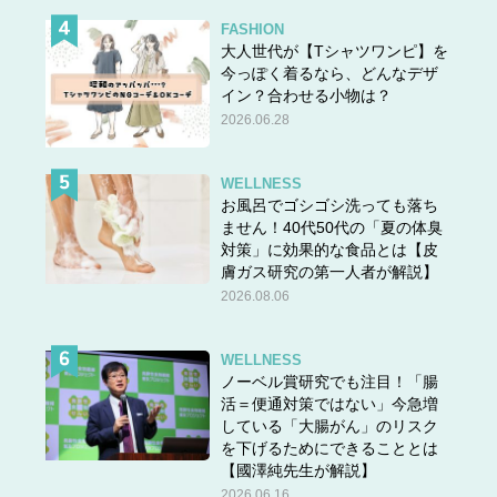
FASHION
大人世代が【Tシャツワンピ】を
今っぽく着るなら、どんなデザ
イン？合わせる小物は？
2026.06.28
WELLNESS
お風呂でゴシゴシ洗っても落ち
ません！40代50代の「夏の体臭
対策」に効果的な食品とは【皮
膚ガス研究の第一人者が解説】
2026.08.06
WELLNESS
ノーベル賞研究でも注目！「腸
活＝便通対策ではない」今急増
している「大腸がん」のリスク
を下げるためにできることとは
【國澤純先生が解説】
2026.06.16