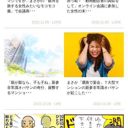
マジですか…まさかの「銀河を
赤っ恥！「動画配信者の真似を
旅する女性みたいなモコモコ
して」オンライン会議に参加し
服」で会議画･･･
た女性の末･･･
2022.11.05
LOVE
2022.11.05
LOVE
「親が親なら、子も子ね」新参
まさか「通路で宴会」？大型マ
非常識オバサンの奇行、疲弊す
ンションの新参非常識オバサン
るマンショ･･･
が起こした･･･
2022.10.29
LIFE
2022.10.29
LIFE