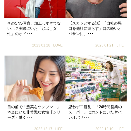
そのSNS写真、加工しすぎてな
【スカッとする話】「自社の悪
い…？実際にいた「顔出し女
口を他社に漏らす」口の軽いオ
性」のオド･･･
バサンに、･･･
2023.01.28
LOVE
2023.01.21
LIFE
目の前で「惣菜をツンツン…」
思わず二度見！「24時間営業の
本当にいた非常識な女性【シリ
スーパー」にホントにいたヤバ
ーズ・働く･･･
いオバサ･･･
2022.12.17
LIFE
2022.12.10
LIFE