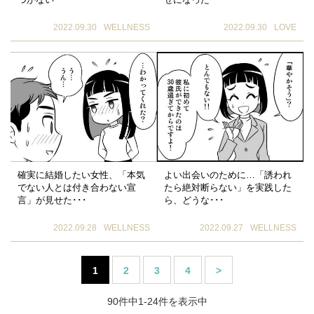
2022.09.30
WELLNESS
2022.09.30
LOVE
確実に結婚したい女性、「本気
よい出会いのために…「誘われ
でない人とは付き合わない宣
たら絶対断らない」を実践した
言」が見せた･･･
ら、どうな･･･
2022.09.28
WELLNESS
2022.09.27
WELLNESS
1
2
3
4
>
90件中1-24件を表示中