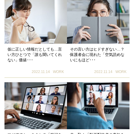
仮に正しい情報だとしても…言
その言い方はヒドすぎない…？
い方ひとつで「誰も聞いてくれ
保護者会に現れた「空気読めな
ない」価値･･･
いにもほど･･･
2022.11.14
WORK
2022.11.14
WORK