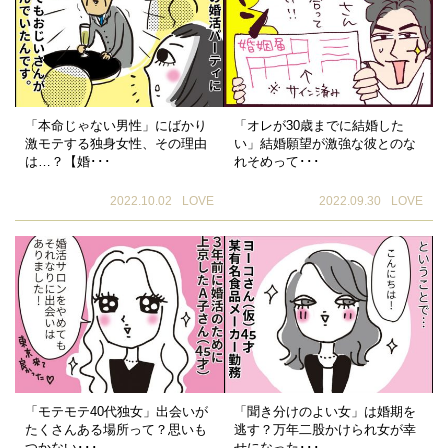
「本命じゃない男性」にばかり
「オレが30歳までに結婚した
激モテする独身女性、その理由
い」結婚願望が激強な彼とのな
は…？【婚･･･
れそめって･･･
2022.10.02
LOVE
2022.09.30
LOVE
「モテモテ40代独女」出会いが
「聞き分けのよい女」は婚期を
たくさんある場所って？思いも
逃す？万年二股かけられ女が幸
つかない･･･
せになった･･･