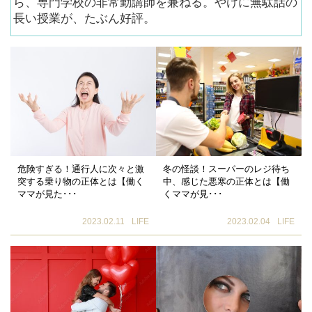
ら、専門学校の非常勤講師を兼ねる。やけに無駄話の
長い授業が、たぶん好評。
危険すぎる！通行人に次々と激
冬の怪談！スーパーのレジ待ち
突する乗り物の正体とは【働く
中、感じた悪寒の正体とは【働
ママが見た･･･
くママが見･･･
2023.02.11
LIFE
2023.02.04
LIFE