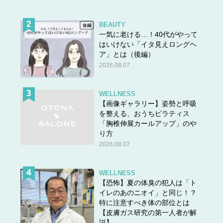
BEAUTY
一気に老ける…！40代がやって
はいけない「イタ見えロングヘ
ア」とは（後編）
2026.08.07
WELLNESS
【画像ギャラリー】姿勢と呼吸
を整える、おうちピラティス
「胸椎伸展カールアップ」のや
り方
2026.08.07
WELLNESS
【恐怖】夏の体臭の犯人は「ト
イレのあのニオイ」と同じ！？
特に注意すべき体の部位とは
【皮膚ガス研究の第一人者が解
説】