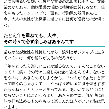
いつも明るい笑顔が印象的な女優の浅田美代子さん。女優
業のかたわら、動物愛護の活動に積極的に関わるなど、信
念をもったアクティブな一面も。行動派の浅田さんに、
今、大人の女性が上機嫌に過ごすには何が必要なのか伺っ
た。
たとえ年を重ねても、人生、
その時々で必ず楽しみはあるんです
柔らかな感受性を維持しながら、溌剌とポジティブに生き
ていくには、何か秘訣があるのだろうか。
「年をとったら楽しいことが減るなんて、そんなことない
って！（笑）その時々に楽しみは必ずあるんです。ないと
思うのは、あきらめてしまうから。『シミができた』と言
って嘆くのじゃなくて、『やっぱり若い頃に肌を焼きすぎ
たもんね～』とカラッと笑ってみる。あがいてもどうにも
ならないことにこだわるより、あきらめずに、何か他に趣
味や打ち込めるものをもって楽しんだほうがいいと私は思
います」