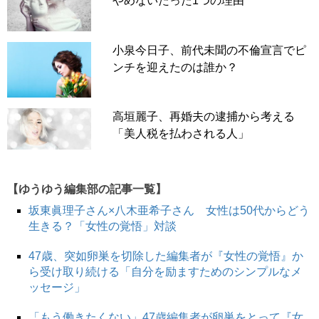
やめないたった1つの理由
小泉今日子、前代未聞の不倫宣言でピ
ンチを迎えたのは誰か？
高垣麗子、再婚夫の逮捕から考える
「美人税を払わされる人」
【ゆうゆう編集部の記事一覧】
坂東眞理子さん×八木亜希子さん 女性は50代からどう
生きる？「女性の覚悟」対談
47歳、突如卵巣を切除した編集者が『女性の覚悟』か
ら受け取り続ける「自分を励ますためのシンプルなメ
ッセージ」
「もう働きたくない」47歳編集者が卵巣をとって『女