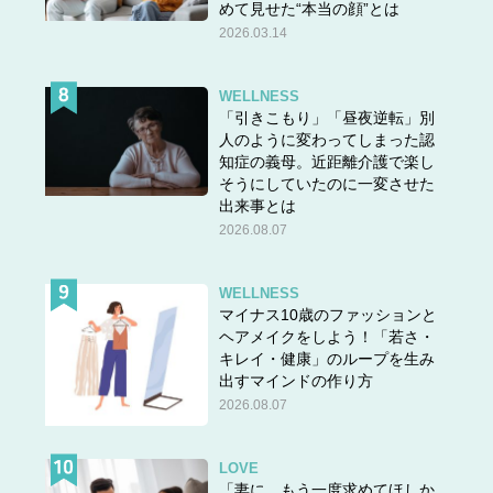
めて見せた“本当の顔”とは
2026.03.14
WELLNESS
「引きこもり」「昼夜逆転」別
人のように変わってしまった認
知症の義母。近距離介護で楽し
そうにしていたのに一変させた
出来事とは
2026.08.07
WELLNESS
マイナス10歳のファッションと
ヘアメイクをしよう！「若さ・
キレイ・健康」のループを生み
出すマインドの作り方
2026.08.07
LOVE
「妻に、もう一度求めてほしか