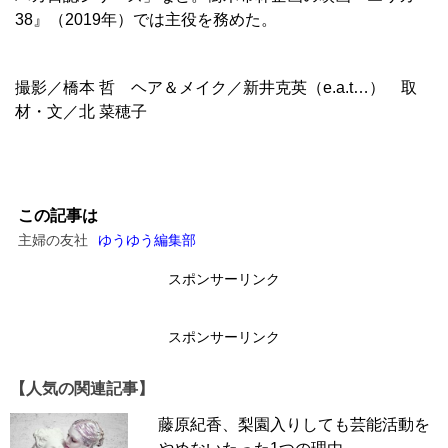
38』（2019年）では主役を務めた。
撮影／橋本 哲 ヘア＆メイク／新井克英（e.a.t…） 取
材・文／北 菜穂子
この記事は
主婦の友社
ゆうゆう編集部
スポンサーリンク
スポンサーリンク
【人気の関連記事】
藤原紀香、梨園入りしても芸能活動を