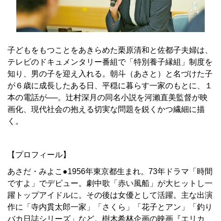
子どもをもつことをあきらめた栗原清和と佐都子夫婦は、
テレビのドキュメンタリー番組で「特別養子縁組」制度を
知り、男の子を迎え入れる。朝斗（あさと）と名づけた子
が６歳に成長したある日、平穏に暮らす一家のもとに、１
本の電話が──。辻村深月の同名小説を河瀨直美監督が映
画化、現代社会の抱える切実な問題を鋭くかつ繊細に描
く。
【プロフィール】
あさだ・みよこ●1956年東京都生まれ。73年ドラマ「時間
ですよ」でデビュー。劇中歌「赤い風船」が大ヒットし一
躍トップアイドルに。その後は女優として活躍。主な出演
作に「寺内貫太郎一家」「さくら」「花子とアン」「釣り
バカ日誌シリーズ」など。樹木希林企画の映画『エリカ