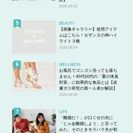
2026.08.03
BEAUTY
【画像ギャラリー】使用アイテ
ムはこちら！セザンヌの神ハイ
ライト３種
2026.08.04
WELLNESS
お風呂でゴシゴシ洗っても落ち
ません！40代50代の「夏の体臭
対策」に効果的な食品とは【皮
膚ガス研究の第一人者が解説】
2026.08.06
LIFE
「離婚だ！」が口ぐせの夫に
「じゃあ離婚しよう」と言って
みた。そのときモラハラ夫が初