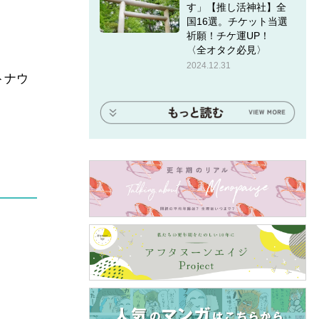
す」【推し活神社】全
国16選。チケット当選
祈願！チケ運UP！
〈全オタク必見〉
2024.12.31
トナウ