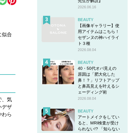
先生が解説】
2026.06.16
BEAUTY
【画像ギャラリー】使
用アイテムはこちら！
に似合
セザンヌの神ハイライ
ト３種
2026.08.04
BEAUTY
40・50代オバ見えの
原因は「肥大化した
鼻！？」リフトアップ
と鼻高見えを叶えるシ
ェーディング術
2026.08.04
で、気
いデザ
BEAUTY
やわら
アートメイクをしてい
ると、MRI検査が受け
られない!? 「知らない