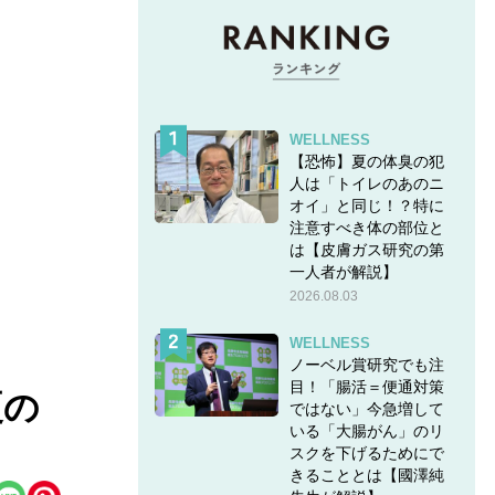
WELLNESS
【恐怖】夏の体臭の犯
人は「トイレのあのニ
オイ」と同じ！？特に
注意すべき体の部位と
は【皮膚ガス研究の第
一人者が解説】
2026.08.03
WELLNESS
ノーベル賞研究でも注
目！「腸活＝便通対策
夏の
ではない」今急増して
いる「大腸がん」のリ
スクを下げるためにで
きることとは【國澤純