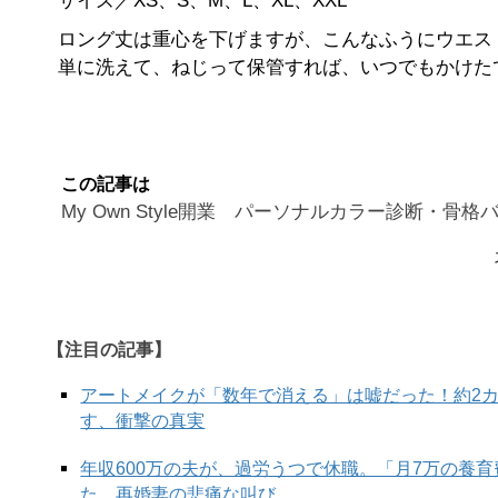
サイズ／XS、S、M、L、XL、XXL
ロング丈は重心を下げますが、こんなふうにウエス
単に洗えて、ねじって保管すれば、いつでもかけた
この記事は
My Own Style開業 パーソナルカラー診断・骨
【注目の記事】
アートメイクが「数年で消える」は嘘だった！約2
す、衝撃の真実
年収600万の夫が、過労うつで休職。「月7万の養
た、再婚妻の悲痛な叫び