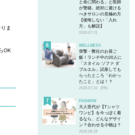
と命に関わる」と医師
が警鐘。絶対に避ける
べきサロンの見極め方
【後悔しない「入れ
方」も解説】
なりま
2026.07.31
WELLNESS
らOK
突撃・弊社のお昼ご
飯！ランチ中の20人に
「スタイル ソファ ダ
ブルエル」試座しても
らったところ「わかっ
たこと」とは！？
2026.07.10
[PR]
FASHION
大人世代が【Tシャツ
ワンピ】を今っぽく着
るなら、どんなデザイ
ン？合わせる小物は？
2026.06.28