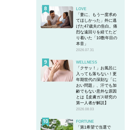
LOVE
「妻に、もう一度求め
てほしかった」外に逃
げた47歳夫の告白。痛
烈な遠回りを経てたど
り着いた「10数年目の
本音」
2026.07.31
WELLNESS
「クサッ！」お風呂に
入っても落ちない！更
年期世代の深刻な「に
おい問題」、汗でも加
齢でもない意外な原因
とは【皮膚ガス研究の
第一人者が解説】
2026.08.03
FORTUNE
「第1希望で当選で