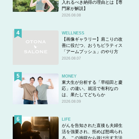
入れるべき納得の理由とは【専
門家が解説】
2026.08.08
WELLNESS
【画像ギャラリー】肩こりの改
善に役だつ、おうちピラティス
「アームプッシュ」のやり方
2026.08.07
MONEY
東大生が分析する「早稲田と慶
応」の違い。就活で有利なの
は、果たしてどちらか
2026.08.09
LIFE
がんを告知された直後も夫婦生
活を強要され、拒めば怒鳴られ
る。この地獄から抜け出す方法