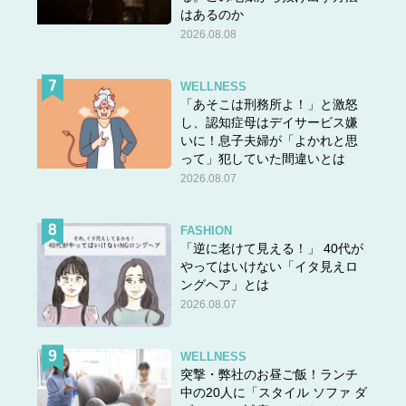
はあるのか
2026.08.08
WELLNESS
「あそこは刑務所よ！」と激怒
し、認知症母はデイサービス嫌
いに！息子夫婦が「よかれと思
って」犯していた間違いとは
2026.08.07
FASHION
「逆に老けて見える！」 40代が
やってはいけない「イタ見えロ
ングヘア」とは
2026.08.07
WELLNESS
突撃・弊社のお昼ご飯！ランチ
中の20人に「スタイル ソファ ダ