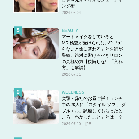
ング術
2026.08.04
BEAUTY
アートメイクをしていると、
MRI検査が受けられない!? 「知
らないと命に関わる」と医師が
警鐘。絶対に避けるべきサロン
の見極め方【後悔しない「入れ
方」も解説】
2026.07.31
WELLNESS
突撃・弊社のお昼ご飯！ランチ
中の20人に「スタイル ソファ ダ
ブルエル」試座してもらったと
ころ「わかったこと」とは！？
2026.07.10
[PR]