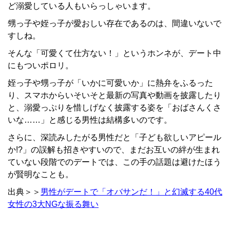
ど溺愛している人もいらっしゃいます。
甥っ子や姪っ子が愛おしい存在であるのは、間違いないで
すしね。
そんな「可愛くて仕方ない！」というホンネが、デート中
にもついポロリ。
姪っ子や甥っ子が「いかに可愛いか」に熱弁をふるった
り、スマホからいそいそと最新の写真や動画を披露したり
と、溺愛っぷりを惜しげなく披露する姿を「おばさんくさ
いな……」と感じる男性は結構多いのです。
さらに、深読みしたがる男性だと「子ども欲しいアピール
か!?」の誤解も招きやすいので、まだお互いの絆が生まれ
ていない段階でのデートでは、この手の話題は避けたほう
が賢明なことも。
出典＞＞
男性がデートで「オバサンだ！」と幻滅する40代
女性の3大NGな振る舞い