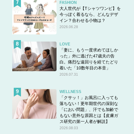
FASHION
大人世代が【Tシャツワンピ】を
今っぽく着るなら、どんなデザ
イン？合わせる小物は？
2026.06.28
LOVE
「妻に、もう一度求めてほしか
った」外に逃げた47歳夫の告
白。痛烈な遠回りを経てたどり
着いた「10数年目の本音」
2026.07.31
WELLNESS
「クサッ！」お風呂に入っても
落ちない！更年期世代の深刻な
「におい問題」、汗でも加齢で
もない意外な原因とは【皮膚ガ
ス研究の第一人者が解説】
2026.08.03