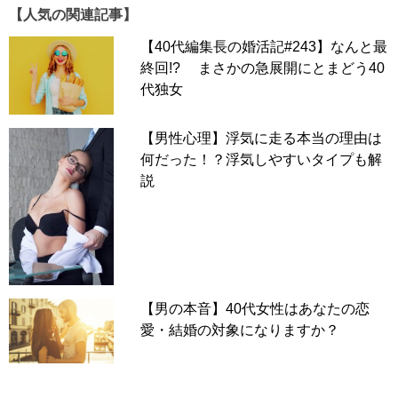
【人気の関連記事】
【40代編集長の婚活記#243】なんと最
終回!? まさかの急展開にとまどう40
代独女
【男性心理】浮気に走る本当の理由は
何だった！？浮気しやすいタイプも解
説
【男の本音】40代女性はあなたの恋
「僕の知り合いに、同棲まではいくんだけどそのさき
愛・結婚の対象になりますか？
の“結婚”には縁がない46歳の女性がいます。
彼氏はできるっぽいし本人も『いいかげん、結婚したい』
と口にしているので、なにかあるんだろうなとは思ってい