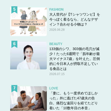
“もはや、かわいいとか思われるのは勘弁”とかって強がり
FASHION
発言する女性も知っているんですが、本気でかわいげがな
大人世代が【Tシャツワンピ】を
いし、それならケバいオバサンのほうがまだマシ」（41歳
今っぽく着るなら、どんなデザ
男性）
イン？合わせる小物は？
2026.06.28
「40を過ぎたくらいから、外見に無頓着になる女性も目立
BEAUTY
つような気がする。
133個のシワ、303個の毛穴が減
少！たった6週間で「肌年齢が最
さらには、キャリアを積んでいる自信からなのか、仕事の
大マイナス7歳」を叶えた。圧倒
話で露骨に男と張り合おうとしたり。
的に今日本人が摂取不足してい
こういうキャラの女性とは、正直、あまりお近づきになり
る食品とは
2026.07.15
たくないです」（45歳男性）
出典＞＞
「ケバいオバサン」よりみっともない……!? 男が
LOVE
嫌悪感を示す40代女性の3大NGキャラ
「妻に、もう一度求めてほしか
った」外に逃げた47歳夫の告
白。痛烈な遠回りを経てたどり
NGな特徴3：自身の経験“だけ”で偉そうに語る
着いた「10数年目の本音」