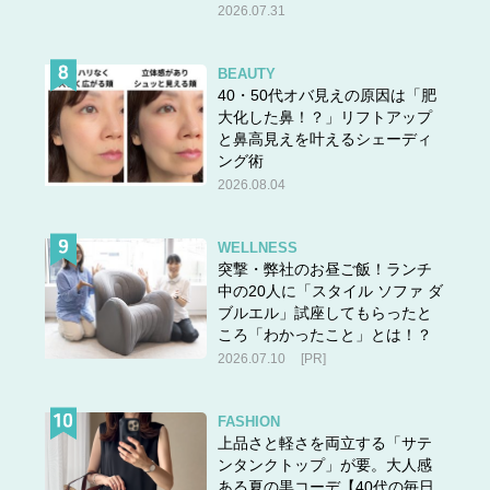
2026.07.31
BEAUTY
40・50代オバ見えの原因は「肥
大化した鼻！？」リフトアップ
と鼻高見えを叶えるシェーディ
ング術
2026.08.04
WELLNESS
突撃・弊社のお昼ご飯！ランチ
中の20人に「スタイル ソファ ダ
ブルエル」試座してもらったと
ころ「わかったこと」とは！？
2026.07.10
[PR]
「40歳になるまで派遣としていろんな職場で働いていたと
いう45歳の知人オバサンは、自分の経験だけで物事を“語
FASHION
る”のがとにかくウザい。
上品さと軽さを両立する「サテ
言っちゃ悪いけど、短期派遣で見聞きできる業界の知識な
ンタンクトップ」が要。大人感
ある夏の黒コーデ【40代の毎日
んてほんの一部だと思うし、それで業界とか仕事とかに知