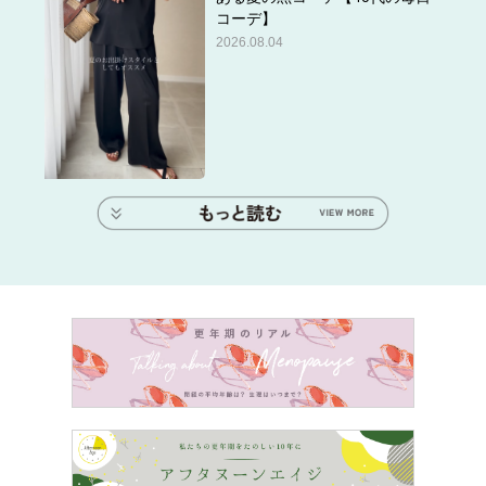
コーデ】
った口を叩かれても……って感じ。
2026.08.04
20、30代ならかわいげがあるけど、40代でコレじゃあ、
ただの視野の狭いオバサンだよね」（48歳男性）
「友人が離婚するって話のときに、自分の経験談から嬉々
として上から目線のアドバイスをしていた47歳の女性がい
るんですが、友人は調停離婚でそのオバサンは協議離婚。
そもそも進め方も違えば、離婚原因も違うのに、知ったか
ぶりをして偉そうに指導している姿を見て『40代にもなっ
て、コレは痛い……』って思わず呆れちゃいました」（46
歳男性）
出典＞＞
20・30代ならよくても…「40代ではさすがにナ
シ」男に厳しいジャッジを下される女の特徴3例
経験によるアドバイスは他人から重宝されがちな面もある
ものの、そこに“知ったか”や“視野の狭さ”が加わってしま