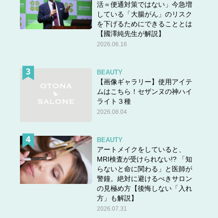
NGな特徴2：外見に無頓着で男と肩肘張る
活＝便通対策ではない」今急増
している「大腸がん」のリスク
を下げるためにできることとは
【國澤純先生が解説】
2026.06.16
BEAUTY
【画像ギャラリー】使用アイテ
ムはこちら！セザンヌの神ハイ
ライト３種
2026.08.04
BEAUTY
アートメイクをしていると、
MRI検査が受けられない!? 「知
らないと命に関わる」と医師が
警鐘。絶対に避けるべきサロン
「バリキャリ系に限らず、最近痛いよなって思って見てい
の見極め方【後悔しない「入れ
方」も解説】
るのが、外見にどんどん無頓着になっていくうえに、男と
2026.07.31
やたら張り合う系の同世代。