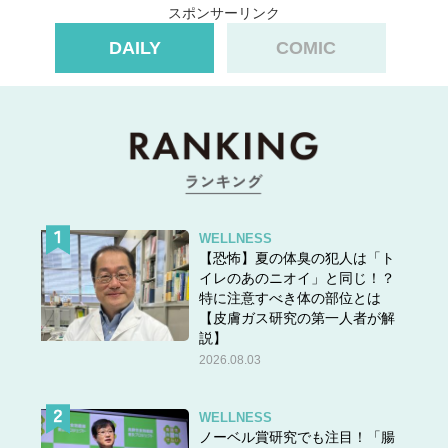
ましたが、この前、生活費の使い方に関する話題になった
スポンサーリンク
ときに、なんとなく合点がいきました。
DAILY
COMIC
その女性は『家の冷蔵庫に、魚や肉が保存されているのは
許せない』と言い、日々の食品をわざわざ毎日買いに行く
んだそうです。
僕が驚いて『え？ それだと無駄が多くない？』と聞いた
ら『でも、肉や魚を冷蔵庫に入れるなんて、汚くて無理』
って言うんですよ。
まぁ、彼女なりのこだわりなんでしょうけど、結婚して家
WELLNESS
計を任せるって考えたときに、こういうこだわりが強くて
【恐怖】夏の体臭の犯人は「ト
個性的な食材の買い方をする奥さんだと不安を感じる男も
イレのあのニオイ」と同じ！？
特に注意すべき体の部位とは
多いだろうから、同棲から結婚に至らない理由のひとつな
【皮膚ガス研究の第一人者が解
んだろうな……って思いました」（46歳男性／工場経営）
説】
出典＞＞
余計なお世話ではありますが…! 男が「ああ。だ
2026.08.03
からこの人は独身なんだ」と感じた40代女性の特徴3例
WELLNESS
ノーベル賞研究でも注目！「腸