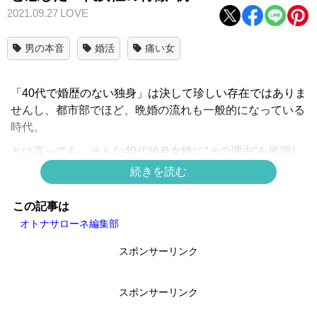
2021.09.27
LOVE
男の本音
婚活
痛い女
「40代で婚歴のない独身」は決して珍しい存在ではありま
せんし、都市部でほど、晩婚の流れも一般的になっている
時代。
とは言っても、そんな40代独身女性に“その理由”を推測し
ようとする男性は実情としては多く、女性からすれば甚だ
続きを読む
余計なお世話（!）ではあるものの「ああ、だからこの人
は独身なんだな」と勝手なジャッジをくだすケースも。
この記事は
オトナサローネ編集部
今回は、男性たちがそんなふうに感じた40代女性にまつわ
るエピソードをご紹介します。
スポンサーリンク
スポンサーリンク
NGな特徴1：食材の買い方がやけに個性的