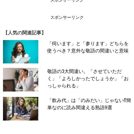
スポンサーリンク
スポンサーリンク
【人気の関連記事】
「逢」を含む言葉に「逢う（あう）」「逢瀬（おうせ）」
「伺います」と「参ります」どちらを
などがあります。これらの印象から「逢着」を「あうちゃ
使うべき？意外な敬語の間違いと意味
く」「おうちゃく」と読みたくなるところですが、残念な
がらこれは不正解。それに「おうちゃく」は「横着」と表
されてしまうと、“しなければならないことをせずに、な
敬語の3大間違い。「させていただ
まけて楽をしていること。（引用元：オウチャク｜言葉｜
く」「よろしかったでしょうか」「お
漢字ペディア）”を意味し、「逢着」とは全く異なる意味
っしゃられる」
を表すことになるので要注意です。
「飲み代」は「のみだい」じゃない⁉簡
ちなみに「逢着」は
単なのに読み間違える熟語9選
出あうこと。出くわすこと。行きあたるこ
と。
出典元：小学館 デジタル大辞泉