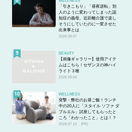
WELLNESS
「引きこもり」「昼夜逆転」別
人のように変わってしまった認
知症の義母。近距離介護で楽し
そうにしていたのに一変させた
出来事とは
2026.08.07
BEAUTY
【画像ギャラリー】使用アイテ
ムはこちら！セザンヌの神ハイ
ライト３種
2026.08.04
WELLNESS
突撃・弊社のお昼ご飯！ランチ
答えは＞＞
こちら
中の20人に「スタイル ソファ ダ
ブルエル」試座してもらったと
ころ「わかったこと」とは！？
2026.07.10
[PR]