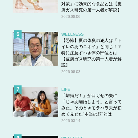
対策」に効果的な食品とは【皮
音読み チョ（常用漢字表外）チャク・ジャク
膚ガス研究の第一人者が解説】
2026.08.06
訓読み あらわ（す）・いちじる（しい）（常用漢
字表外）き（る）・つ（く）
WELLNESS
で、「チャク」の読みもあります。
【恐怖】夏の体臭の犯人は「ト
「逢着」が「逢著」と表せることを知るまで知らなかった
イレのあのニオイ」と同じ！？
特に注意すべき体の部位とは
のですが、「着」は「著」を省略した形の俗字※なのだと
【皮膚ガス研究の第一人者が解
か。のちに「著」と区別されるようになり、「着」が表す
説】
意味でお馴染みの「きる」や「つく」の意味で用いられる
2026.08.03
ようになりました。
漢字の歴史を遡っていくことで、思いがけない共通点を見
LIFE
つけることができました。
「離婚だ！」が口ぐせの夫に
「じゃあ離婚しよう」と言って
※正字ではないが世間一般に使われている漢字（出典元：
みた。そのときモラハラ夫が初
小学館 デジタル大辞泉）
めて見せた“本当の顔”とは
2026.03.14
★他の問題にもチャレンジ！