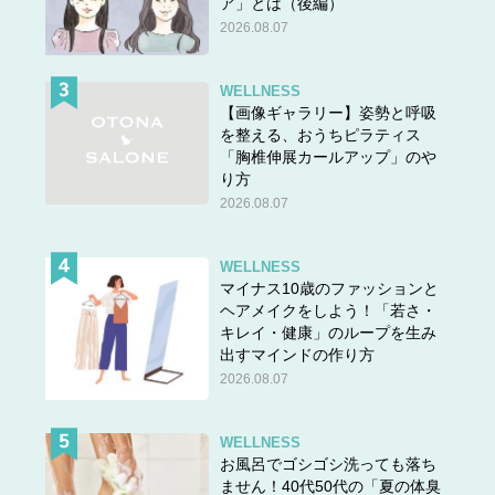
ア」とは（後編）
2026.08.07
WELLNESS
「ほうちゃく」
です。
【画像ギャラリー】姿勢と呼吸
を整える、おうちピラティス
「逢」の読みは
「胸椎伸展カールアップ」のや
り方
音読み ホウ
2026.08.07
訓読み あ（う）・むか（える）・おお（きい）
です。
WELLNESS
先で「逢瀬（おうせ）」を紹介しましたが、「逢」には本
マイナス10歳のファッションと
ヘアメイクをしよう！「若さ・
来「おう」という読みはありません。「逢着」と「逢瀬」
キレイ・健康」のループを生み
の読みは、言葉を丸ごと覚えてしまうことをおすすめしま
出すマインドの作り方
す。
2026.08.07
なお「逢着」は「逢著」とも書きます。
「著」といえば、「著者（ちょしゃ）」や「著作（ちょさ
WELLNESS
お風呂でゴシゴシ洗っても落ち
く）」「著しい（いちじるしい）」などの読みが馴染み深
ません！40代50代の「夏の体臭
いと思いますが、「著」の読みは