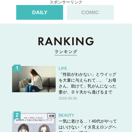
スポンサーリンク
DAILY
COMIC
LIFE
「ぜんざい」
です。
「性欲がわかない」とウイッグ
「善哉」は
を大量に与えられて…。「お母
さん、助けて」乳がんになった
一［名］善哉餅のこと。関西ではつぶしあん
妻が、ＤＶ夫から逃げるまで
2026.08.08
の汁粉。関東では餅に濃いあんをかけたも
の。
二［形動ナリ］よいと感じるさま。喜び祝う
BEAUTY
一気に老ける…！40代がやって
さま。
はいけない「イタ見えロングヘ
三［感］実によい、そのとおりである、の意