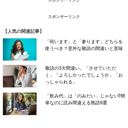
スポンサーリンク
スポンサーリンク
【人気の関連記事】
「善哉」にはふた通りの読み方がありますが、本記事でご
「伺います」と「参ります」どちらを
紹介する「善哉」は食べ物の名前を示す読み方です。関西
使うべき？意外な敬語の間違いと意味
と関東では「善哉」を表す食べ物の形状が異なります。関
西ではつぶしあんの入った汁粉を「善哉」と呼びます。関
東では白玉の餅などの上に濃いあんをかけたものを「善
敬語の3大間違い。「させていただ
哉」と呼びます。
く」「よろしかったでしょうか」「お
っしゃられる」
正解は……
「飲み代」は「のみだい」じゃない⁉簡
単なのに読み間違える熟語9選