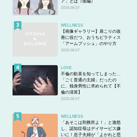
ア」とは（後編）
で、相手をほめたたえる語。特に、師が弟子
2026.08.07
に賛成・賞賛などの意を表すときに用いる。
よきかな。
WELLNESS
【画像ギャラリー】肩こりの改
出典元：小学館 デジタル大辞泉
善に役だつ、おうちピラティス
「アームプッシュ」のやり方
という意味です。二、三の意味で用いる場合には「よいか
2026.08.07
な」とも読みます。
「善哉」の語源には諸説あります。有名なのは、とんちで
LOVE
不倫の歓喜を知ってしまった…
有名な一休が餅の入った小豆汁を食べ、その美味しさに
「ごく普通の主婦」だったの
「善哉（よきかな）」と呟いたのが語源とする説です。他
に、独身男性に求められて【不
には島根県出雲地方で行われる「神在祭（かみありさ
倫の清算】
い）」で振る舞われる「神在餅（じんざいもち）」を語源
2026.08.07
とする説です。いずれも歴史的な文献に「善哉」の由来と
される説や「善哉」の記述が残されています。
WELLNESS
ちなみに「お汁粉」と「善哉」の違いについて調べてみる
「あそこは刑務所よ！」と激怒
し、認知症母はデイサービス嫌
と、関西と関東で捉え方が異なるとのこと。関東での捉え
いに！息子夫婦が「よかれと思