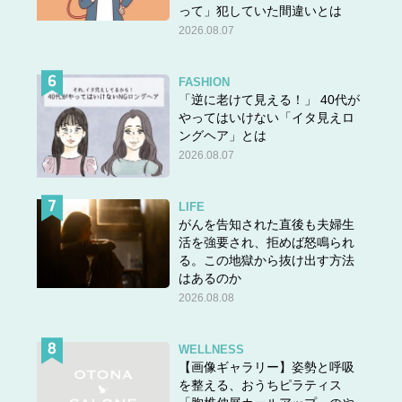
方は、汁気があるものは「お汁粉」という区別です。関東
って」犯していた間違いとは
生まれ、関東育ちの私には馴染みのある捉え方です。一方
2026.08.07
関西では、つぶあんで汁気があると「善哉」、こしあんで
汁気があると「お汁粉」と呼ぶそうです。地域によって呼
FASHION
び名が異なるのは興味深いですね。地域をもっと細かく分
「逆に老けて見える！」 40代が
ければ、より細かな違いが際立つのかもしれません。
やってはいけない「イタ見えロ
ングヘア」とは
参考文献：「善哉」「神在」、語源に諸説：関西のぜんざ
2026.08.07
い、関東ではおしるこ 呼び方なぜ違う｜NIKKEI STYLE
LIFE
★他の問題にもチャレンジ！
がんを告知された直後も夫婦生
活を強要され、拒めば怒鳴られ
る。この地獄から抜け出す方法
はあるのか
2026.08.08
WELLNESS
【画像ギャラリー】姿勢と呼吸
を整える、おうちピラティス