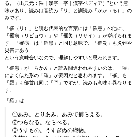
る。（出典元：罹｜漢字一字｜漢字ペディア）”という意
味があり、読みは音読み「リ」と訓読み「かか（る）」の
みです。
「罹（リ）」と読む代表的な言葉には「罹患」の他に、
「罹病（リビョウ）」や「罹災（リサイ）」が挙げられま
す。「罹病」は「罹患」と同じ意味で、「罹災」も災難や
災害にあう
という意味合いなので、理解しやすいと思われます。
「罹患」が「らかん」と読み間違われやすいのは、「罹」
によく似た形の「羅」が要因だと思われます。「罹」も
「羅」も部首は同じ「罒」ですが、読みも意味も異なりま
す。
「羅」は
①あみ。とりあみ。あみで捕らえる。
②つらなる。ならべる。
③うすもの。うすぎぬの織物。