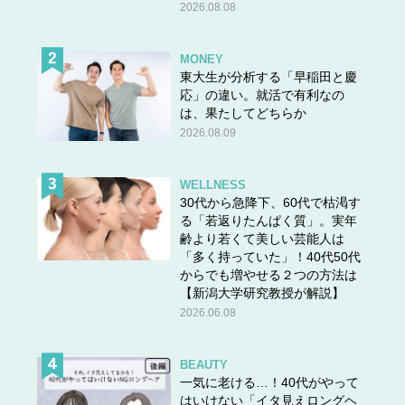
2026.08.08
MONEY
東大生が分析する「早稲田と慶
応」の違い。就活で有利なの
は、果たしてどちらか
2026.08.09
WELLNESS
30代から急降下、60代で枯渇す
る「若返りたんぱく質」。実年
齢より若くて美しい芸能人は
「多く持っていた」！40代50代
からでも増やせる２つの方法は
【新潟大学研究教授が解説】
2026.06.08
BEAUTY
一気に老ける…！40代がやって
はいけない「イタ見えロングヘ