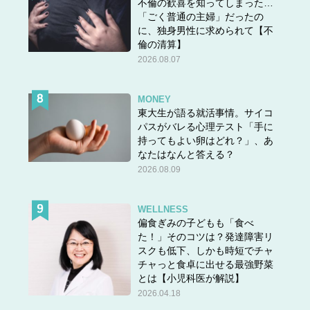
不倫の歓喜を知ってしまった…
「ごく普通の主婦」だったの
に、独身男性に求められて【不
倫の清算】
2026.08.07
MONEY
東大生が語る就活事情。サイコ
パスがバレる心理テスト「手に
持ってもよい卵はどれ？」、あ
なたはなんと答える？
2026.08.09
WELLNESS
偏食ぎみの子どもも「食べ
た！」そのコツは？発達障害リ
スクも低下、しかも時短でチャ
チャっと食卓に出せる最強野菜
とは【小児科医が解説】
2026.04.18