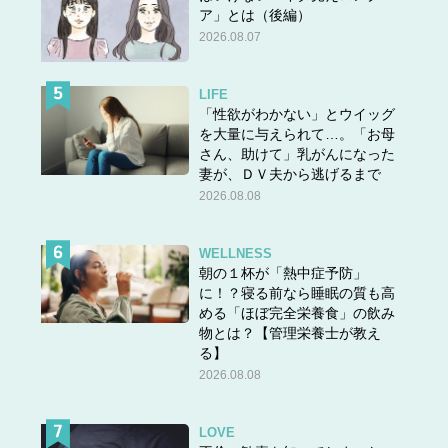
ア」とは（後編）
2026.08.07
LIFE
「性欲がわかない」とウイッグ
を大量に与えられて…。「お母
さん、助けて」乳がんになった
妻が、ＤＶ夫から逃げるまで
2026.08.08
WELLNESS
朝の１杯が「熱中症予防」
に！？寝る前なら睡眠の質も高
める「ほぼ完全栄養食」の飲み
物とは？【管理栄養士が教え
る】
2026.08.08
LOVE