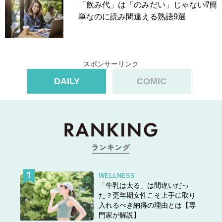
「飲み代」は「のみだい」じゃない⁉簡
単なのに読み間違える熟語9選
スポンサーリンク
DAILY
COMIC
WELLNESS
「牛乳は太る」は間違いだっ
た？更年期女性こそ上手に取り
入れるべき納得の理由とは【専
門家が解説】