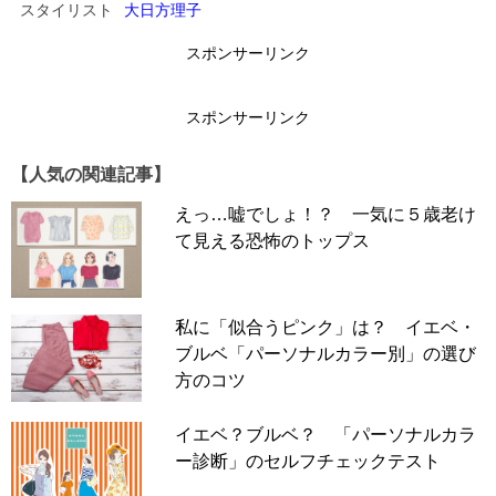
スタイリスト
大日方理子
スポンサーリンク
CASETiFYのスマホケース
スポンサーリンク
【人気の関連記事】
えっ…嘘でしょ！？ 一気に５歳老け
て見える恐怖のトップス
私に「似合うピンク」は？ イエベ・
ブルベ「パーソナルカラー別」の選び
方のコツ
イエベ？ブルベ？ 「パーソナルカラ
左、中央：レザーケース5200円（税抜）～、右：ハンドベルト ケース8200円
ー診断」のセルフチェックテスト
（税抜）～／CASETiFY