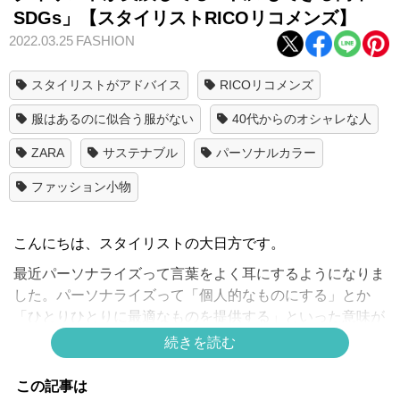
SDGs」【スタイリストRICOリコメンズ】
2022.03.25
FASHION
スタイリストがアドバイス
RICOリコメンズ
服はあるのに似合う服がない
40代からのオシャレな人
ZARA
サステナブル
パーソナルカラー
ファッション小物
こんにちは、スタイリストの大日方です。
最近パーソナライズって言葉をよく耳にするようになりま
した。パーソナライズって「個人的なものにする」とか
「ひとりひとりに最適なものを提供する」といった意味が
あるんだそうです。今やサプリメントや化粧水もパーソナ
続きを読む
ライズできる時代。今回は
デイリーに使うアイテムをパー
ソナライズしたい！
というおはなしです。
この記事は