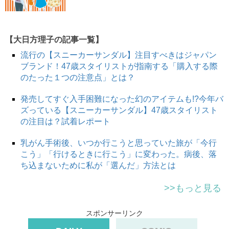
CASETiFYは「インスタグラムの写真でスマホケースを作
る」ことから始まった、ロサンゼルス発のライフスタイル
ブランドです。著名人が使用するなど、SNSを通じて人気
【大日方理子の記事一覧】
に火が付きました。持続可能な社会の実現を目標に掲げ、
使わなくなったケースや製造過程で発生するプラスチック
流行の【スニーカーサンダル】注目すべきはジャパン
ごみ、植物由来のバイオプラスチックを組み合わせたサス
ブランド！47歳スタイリストが指南する「購入する際
のたった１つの注意点」とは？
ティナブルなスマホケースを作っています。
発売してすぐ入手困難になった幻のアイテムも!?今年バ
ズっている【スニーカーサンダル】47歳スタイリスト
私のおすすめは新色グレージュ、エトゥープが仲間入りし
の注目は？試着レポート
たレザーケースのカスタマイズです（写真左、中央）。6
種類のレイアウトとフォントが選べるので、どんな組み合
乳がん手術後、いつか行こうと思っていた旅が「今行
わせにするか悩むのも楽しい時間。
こう」「行けるときに行こう」に変わった。病後、落
ち込まないために私が「選んだ」方法とは
写真右のハンドベルト ケースは、スマホの落下防止や、
>>もっと見る
動画を観る際のスタンドにもなり便利です。アルファベッ
トや♡から最大5文字まで選べるチャームタイプと、好き
スポンサーリンク
な文字を最大6文字までプリントできるタイプの2種類。
気