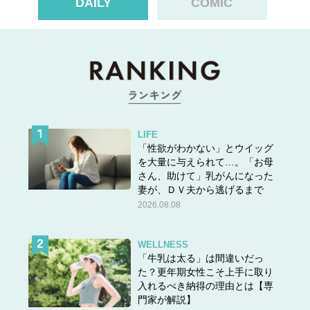
DAILY
COMIC
分を変えたいとき、1日に何度も目にするスマホケースを
変えるのはおすすめ
の方法です。
店舗では使い終わったケースの回収も行っています。回収
時には次回のお買い物で使える15％OFFクーポンがもらえ
るそうです。環境に配慮した取り組みさえも、ともかく
お
しゃれなCASETiFY。
ぜひサイトをチェックしてみてくだ
LIFE
さい。
「性欲がわかない」とウイッグ
を大量に与えられて…。「お母
さん、助けて」乳がんになった
EVERYDAY持ちたくなる！
妻が、ＤＶ夫から逃げるまで
2026.08.08
WELLNESS
「牛乳は太る」は間違いだっ
た？更年期女性こそ上手に取り
入れるべき納得の理由とは【専
門家が解説】