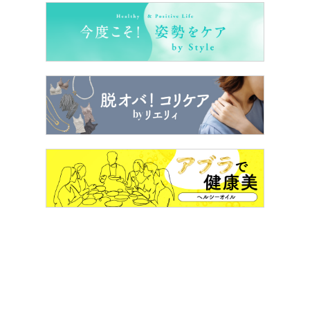
さいね。
□4月1日～4日 ZARA HOMEグランフロント大阪店
□4月７～10日 ZARAイオンモール四條畷店
□4月14～17日 ZARA mozoワンダーシティ店
□4月21～25日 ZARAららぽーと福岡店
※数量限定、なくなり次第終了となります
※お持ち帰りできますが、お渡しまで少々お時間がかかり
ます
※店舗により対象商品が異なります
”パーソナライズ”って今の時代にぴったり