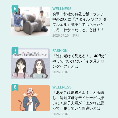
パソコンが入る
バッグを探されている方が多いですよね。
WELLNESS
パーソナライズしたい方は＋290円でメタリックカラーの
突撃・弊社のお昼ご飯！ランチ
テキストを2文字入れることができます。
中の20人に「スタイル ソファ ダ
ブルエル」試座してもらったと
ころ「わかったこと」とは！？
2026.07.10
[PR]
大人も着られるキッズアイテム
FASHION
「逆に老けて見える！」 40代が
やってはいけない「イタ見えロ
ングヘア」とは
2026.08.07
WELLNESS
「あそこは刑務所よ！」と激怒
し、認知症母はデイサービス嫌
いに！息子夫婦が「よかれと思
って」犯していた間違いとは
2026.08.07