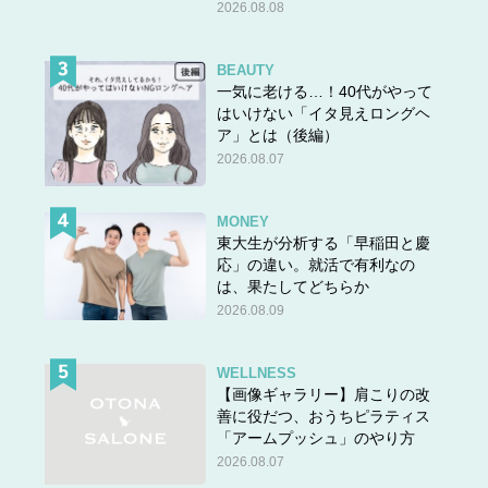
2026.08.08
BEAUTY
一気に老ける…！40代がやって
はいけない「イタ見えロングヘ
ア」とは（後編）
2026.08.07
MONEY
東大生が分析する「早稲田と慶
応」の違い。就活で有利なの
は、果たしてどちらか
EVERYDAY レザー トートバッグ（高さ×幅×マチ：
2026.08.09
37.7×40.5×15 cm）13990円（税込)パーソナライズ＋
290円（税込）／ZARA
ZARAでは去年からイニシャルの刺繍が入れられるキャン
WELLNESS
【画像ギャラリー】肩こりの改
バス地トートバッグが話題になっていました。新たに登場
善に役だつ、おうちピラティス
したレザートートは、シーンを選ばず大人っぽく持てるの
「アームプッシュ」のやり方
が良い！EVERYDAYレザートートという名の通り、毎日
2026.08.07
使いたくなるサイズ感がポイントです。最近は特に
ノート