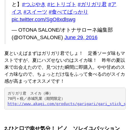
と】
#つぶやき
#ヒトリゴト
#ガリガリ君
#ア
イス
#スイーツ
#食べてばっかり
pic.twitter.com/SgO8xdlswg
— OTONA SALONE/オトナサローネ編集部
(@OTONA_SALONE)
June 29, 2016
夏といえばまずはガリガリ君でしょ！ 定番ソーダ味もマ
ストですが、夏にハズせないのはスイカ味！ 昨年の夏以
来で出会えたので、見つけた瞬間に即購入。やや甘めのス
イカ味なので、ちょっとだけ塩をふって食べるのがスイカ
感が高まってオススメです！
ガリガリ君　スイカ（棒）

http://www.akagi.com/products/garigari/gari_stick_su
2.ひと口で幸せ気分！ ピノ ソレイユパッション