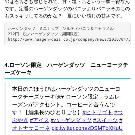
のほろ苦さも感じられて、甘・塩・苦という一挙三得なん
です。定番のハーゲンダッツのバニラよりバニラそのもの
もスッキリしてるのかな？ 夏にいい感じの甘さです。
ハーゲンダッツ　ミニカップ　ソルティバニラ＆キャラメル

272円＋税／ハーゲンダッツ（期間限定）

http://www.haagen-dazs.co.jp/company/news/2016/04/po
4.ローソン限定 ハーゲンダッツ ニューヨークチ
ーズケーキ
本日のごほうびはハーゲンダッツのニューヨ
ークチーズケーキ味♥ ローソン限定。ラムレ
ーズンがアクセント。コーヒーと合うんで
す！【編集長のひとりごと】
#ヒトリゴト
#つ
ぶやき
#アイス
#ハーゲンダッツ
#スイーツ
#
オトナサローネ
pic.twitter.com/zDSMTbXKuU