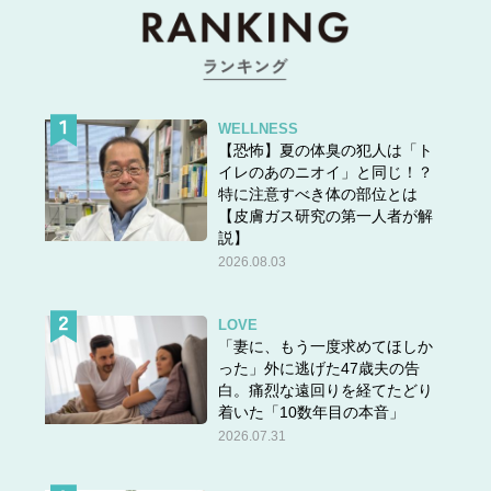
WELLNESS
【恐怖】夏の体臭の犯人は「ト
イレのあのニオイ」と同じ！？
特に注意すべき体の部位とは
【皮膚ガス研究の第一人者が解
説】
2026.08.03
LOVE
「妻に、もう一度求めてほしか
った」外に逃げた47歳夫の告
白。痛烈な遠回りを経てたどり
着いた「10数年目の本音」
2026.07.31