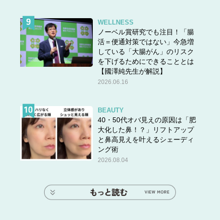
WELLNESS
ノーベル賞研究でも注目！「腸
活＝便通対策ではない」今急増
している「大腸がん」のリスク
を下げるためにできることとは
【國澤純先生が解説】
2026.06.16
BEAUTY
40・50代オバ見えの原因は「肥
大化した鼻！？」リフトアップ
と鼻高見えを叶えるシェーディ
ング術
2026.08.04