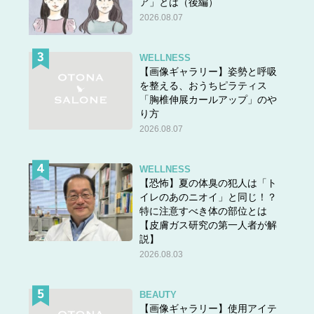
ア」とは（後編）
人、被疑者などに口頭で質問すること。
2026.08.07
出典元：精選版 日本国語大辞典
WELLNESS
【画像ギャラリー】姿勢と呼吸
という意味です。
を整える、おうちピラティス
「胸椎伸展カールアップ」のや
「訊」は
り方
2026.08.07
①たずねる。とう。きく。
②おとずれる。また、たより。
WELLNESS
出典元：訊｜漢字一字｜漢字ペディア
【恐怖】夏の体臭の犯人は「ト
イレのあのニオイ」と同じ！？
特に注意すべき体の部位とは
という意味をもち、
【皮膚ガス研究の第一人者が解
音読み ジン・シン
説】
訓読み たず（ねる）・と（う）・き（く）・たよ
2026.08.03
（り）
BEAUTY
と読みます。
【画像ギャラリー】使用アイテ