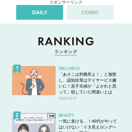
スポンサーリンク
DAILY
COMIC
WELLNESS
「あそこは刑務所よ！」と激怒
「じんもん」
です。
し、認知症母はデイサービス嫌
「訊問」は漢字で「尋問」とも表されます。「尋問」の表
いに！息子夫婦が「よかれと思
記であれば、どこかで一度は目にしたことがあるのではな
って」犯していた間違いとは
2026.08.07
いでしょうか。
「尋問・訊問」は
BEAUTY
一気に老ける…！40代がやって
① 問いただすこと。
はいけない「イタ見えロングヘ
② 特に、裁判官や警察官などが、証人や被告