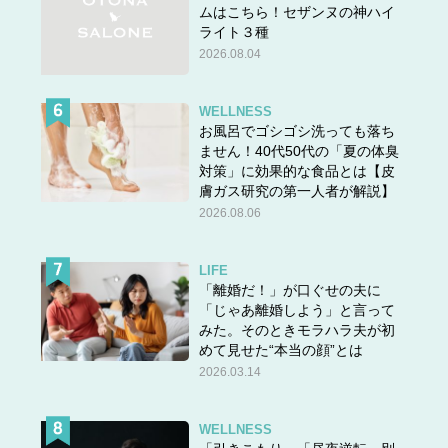
ちなみに、先で紹介した「聴聞」の「聴」は
ムはこちら！セザンヌの神ハイ
ライト３種
音読み チョウ（常用漢字表外）テイ
2026.08.04
訓読み き（く） （常用漢字表外）ゆる（す）
と読み、「聴聞」は
WELLNESS
お風呂でゴシゴシ洗っても落ち
①行政機関が重要な行政上の決定を行う場合
ません！40代50代の「夏の体臭
に、広く利害関係者の意見をきくこと。
対策」に効果的な食品とは【皮
膚ガス研究の第一人者が解説】
②仏説教や説法、また演説などをきくこと。
2026.08.06
出典元：チョウモン｜言葉｜漢字ペディア
LIFE
という意味です。上記①の意味を表す際は「聴問」とも書
「離婚だ！」が口ぐせの夫に
「じゃあ離婚しよう」と言って
きます。
みた。そのときモラハラ夫が初
「訊問」と「聴聞（聴問）」の意味は決して遠くない印象
めて見せた“本当の顔”とは
を抱きますが、異なる読み、異なる意味をもつ言葉ですの
2026.03.14
で、本記事をきっかけにそれぞれの読み方と意味を覚えて
いただけると幸いです。
WELLNESS