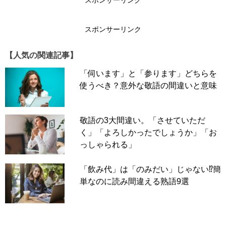
スポンサーリンク
スポンサーリンク
【人気の関連記事】
「訊」と「問」の漢字から、意味はなんとなく読み取れそ
「伺います」と「参ります」どちらを
うなものですが、「訊」をなんと読むのか迷った人は多い
使うべき？意外な敬語の間違いと意味
のではないでしょうか。
「ちょうもん」と読んだ人がいるかもしれませんが、「ち
敬語の3大間違い。「させていただ
ょうもん」は漢字で「聴聞」と表します。
く」「よろしかったでしょうか」「お
まずは正解を見てみましょう。
っしゃられる」
正解は……
「飲み代」は「のみだい」じゃない⁉簡
単なのに読み間違える熟語9選