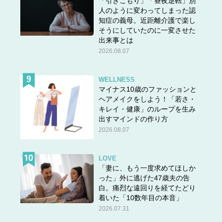
「引きこもり」「昼夜逆転」別
人のように変わってしまった認
★他の問題にもチャレンジ！
知症の義母。近距離介護で楽し
そうにしていたのに一変させた
出来事とは
2026.08.07
WELLNESS
マイナス10歳のファッションと
ヘアメイクをしよう！「若さ・
キレイ・健康」のループを生み
出すマインドの作り方
2026.08.07
LOVE
「妻に、もう一度求めてほしか
った」外に逃げた47歳夫の告
白。痛烈な遠回りを経てたどり
着いた「10数年目の本音」
答えは＞＞
こちら
2026.07.31