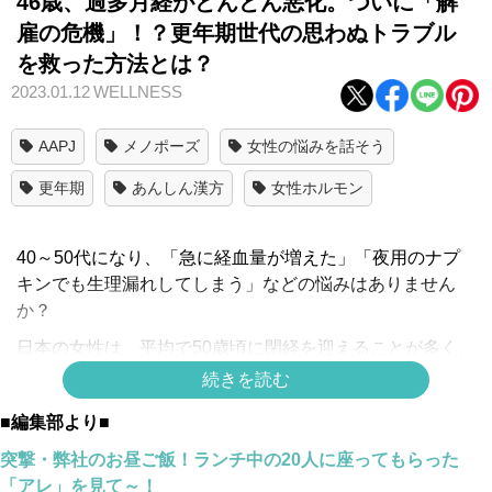
46歳、過多月経がどんどん悪化。ついに「解
雇の危機」！？更年期世代の思わぬトラブル
を救った方法とは？
2023.01.12
WELLNESS
AAPJ
メノポーズ
女性の悩みを話そう
更年期
あんしん漢方
女性ホルモン
40～50代になり、「急に経血量が増えた」「夜用のナプ
キンでも生理漏れしてしまう」などの悩みはありません
か？
日本の女性は、平均で50歳頃に閉経を迎えることが多く、
閉経を挟んだ前後5年間は「更年期」と呼ばれています。
続きを読む
この時期はホルモンバランスの影響で、からだや心のさま
■編集部より■
ざまな不調に悩む女性が多いようです。
突撃・弊社のお昼ご飯！ランチ中の20人に座ってもらった
更年期女性のお悩みのひとつに「過多月経」があります。
「アレ」を見て～！