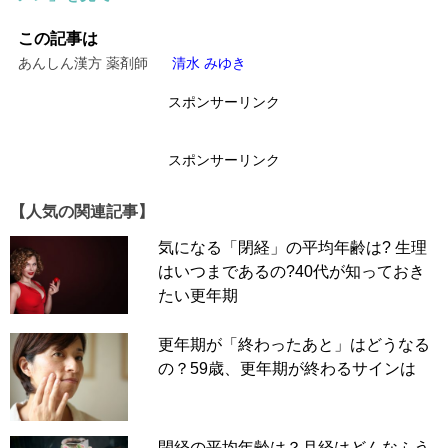
過多月経とは、経血量が極端に多い状態をいいます。
この記事は
今回は、更年期の過多月経を改善する方法について「あん
あんしん漢方 薬剤師
清水 みゆき
しん漢方」の薬剤師・清水みゆきさんに教えてもらいまし
た。
スポンサーリンク
スポンサーリンク
トイレに行く暇がない……生理漏れの不安と闘う
日々
【人気の関連記事】
気になる「閉経」の平均年齢は? 生理
はいつまであるの?40代が知っておき
たい更年期
更年期が「終わったあと」はどうなる
の？59歳、更年期が終わるサインは
閉経の平均年齢は？月経はどんなふう