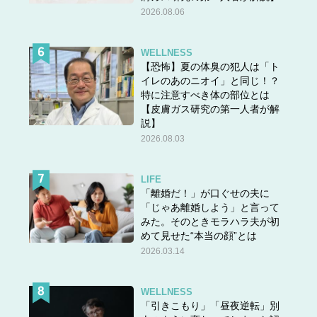
経血量の多さの原因は更年期だった
2026.08.06
WELLNESS
【恐怖】夏の体臭の犯人は「ト
イレのあのニオイ」と同じ！？
特に注意すべき体の部位とは
【皮膚ガス研究の第一人者が解
説】
2026.08.03
LIFE
「離婚だ！」が口ぐせの夫に
「じゃあ離婚しよう」と言って
みた。そのときモラハラ夫が初
めて見せた“本当の顔”とは
2026.03.14
輝子さんに更年期を指摘されて不安になった久美さんは、
WELLNESS
婦人科を受診することにしました。
「引きこもり」「昼夜逆転」別