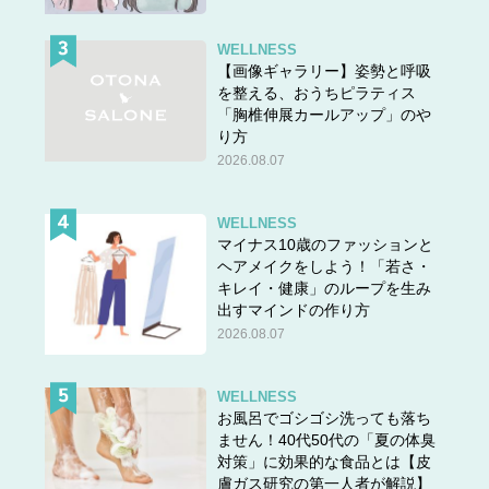
困った久美さんは、高校時代からの親友の輝子さんに経血
WELLNESS
量の多さの悩みを打ち明けました。
【画像ギャラリー】姿勢と呼吸
を整える、おうちピラティス
「それなら月経カップを使うといいよ」
「胸椎伸展カールアップ」のや
と教えてもらい、月経カップの存在を初めて知った久美さ
り方
ん。
2026.08.07
「早速、月経カップを購入して使ってみました。はじめは
使い方に戸惑いましたが、慣れると快適で、やっと生理漏
WELLNESS
マイナス10歳のファッションと
れの不安から解放されたんです」
ヘアメイクをしよう！「若さ・
月経カップで生理漏れの悩みが解消された久美さん。
キレイ・健康」のループを生み
出すマインドの作り方
輝子さんにお礼を言ったところ、
2026.08.07
「そもそも生理の出血量が多いのは更年期が原因かもしれ
ないよ。一度、婦人科に行ってみたら？」
WELLNESS
お風呂でゴシゴシ洗っても落ち
とアドバイスされたそうです。
ません！40代50代の「夏の体臭
対策」に効果的な食品とは【皮
膚ガス研究の第一人者が解説】