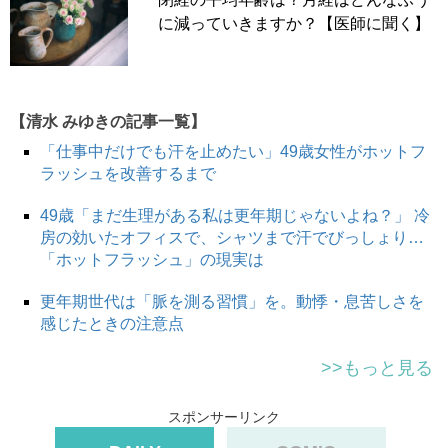
に減っていきますか？【医師に聞く】
【清水 みゆきの記事一覧】
久美さん（46歳）は最近、経血量が多く、生理がくると憂
「仕事中だけでも汗を止めたい」49歳女性がホットフ
鬱になっていました。
ラッシュを改善するまで
「仕事柄、会議が多いので、なかなかトイレに行くことが
49歳「まだ生理がある私は更年期じゃないよね？」 冷
できません。生理になると、『ナプキンから生理漏れして
房の効いたオフィスで、シャツまで汗でびっしょり…
いないか』といつも気が気ではありません」
「ホットフラッシュ」の現実は
とくに、忙しさも加速する年末は、ますますトイレに行け
更年期世代は「脈を測る習慣」を。動悸・息苦しさを
なくなると悩んでいました。
感じたときの注意点
>>もっと見る
月経カップとの出会い
スポンサーリンク