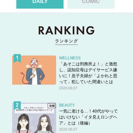
DAILY
COMIC
WELLNESS
「あそこは刑務所よ！」と激怒
し、認知症母はデイサービス嫌
いに！息子夫婦が「よかれと思
って」犯していた間違いとは
2026.08.07
ある日、取引先との大事な会議の日と久美さんの生理3日
目が重なってしまいました。
BEAUTY
「忙しくてトイレに行けないまま会議が始まってしまった
一気に老ける…！40代がやって
はいけない「イタ見えロングヘ
んです。そのせいで、会議中に生理漏れでトイレに駆け込
ア」とは（後編）
む羽目に……急いで会議室に戻ると気まずい雰囲気で身の
2026.08.07
置き場がありませんでした」