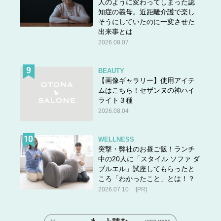
人のように変わってしまった認
「更年期になると、女性ホルモンのバランスが乱れるた
知症の義母。近距離介護で楽し
め、経血量が極端に増えたり、不正出血が生じたりするこ
そうにしていたのに一変させた
とがあります。漢方でバランスを整えてきましょう」
出来事とは
2026.08.07
と医師から説明されて漢方薬が処方されました。
処方された漢方薬は温経湯（うんけいとう）。
BEAUTY
温経湯は、血（けつ）を補い巡りをよくしてホルモンバラ
【画像ギャラリー】使用アイテ
ムはこちら！セザンヌの神ハイ
ンスを整え、過多月経や更年期障害の改善が期待できる漢
ライト３種
方薬です。
2026.08.04
「更年期はまだ先だと思っていたので驚きました。漢方薬
をはじめて、だんだんと生理の出血量が減ってきました。
WELLNESS
しっかり体調を整えていきたいと思います」
突撃・弊社のお昼ご飯！ランチ
中の20人に「スタイル ソファ ダ
ブルエル」試座してもらったと
▶【後編】
このほか、過多月経に悩む人が飲むべき漢方薬
ころ「わかったこと」とは！？
は？専門薬剤師が教えます
2026.07.10
[PR]