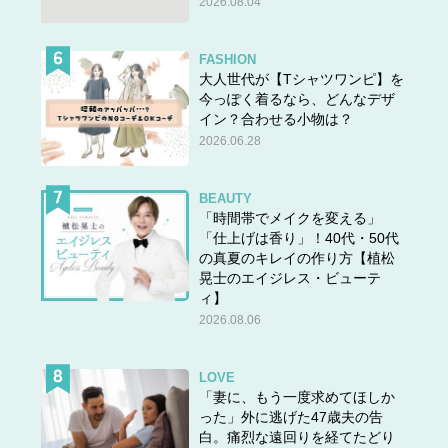
2026.08.04
FASHION
大人世代が【Tシャツワンピ】を
今っぽく着るなら、どんなデザ
イン？合わせる小物は？
2026.06.28
BEAUTY
「時間帯でメイクを変える」
「仕上げは香り」！40代・50代
の真夏のキレイの作り方【植松
晃士のエイジレス・ビューテ
ィ】
2026.08.06
LOVE
「妻に、もう一度求めてほしか
った」外に逃げた47歳夫の告
白。痛烈な遠回りを経てたどり