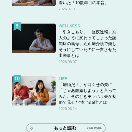
着いた「10数年目の本音」
2026.07.31
WELLNESS
「引きこもり」「昼夜逆転」別
人のように変わってしまった認
知症の義母。近距離介護で楽し
そうにしていたのに一変させた
出来事とは
2026.08.07
LIFE
「離婚だ！」が口ぐせの夫に
「じゃあ離婚しよう」と言って
みた。そのときモラハラ夫が初
めて見せた“本当の顔”とは
2026.03.14