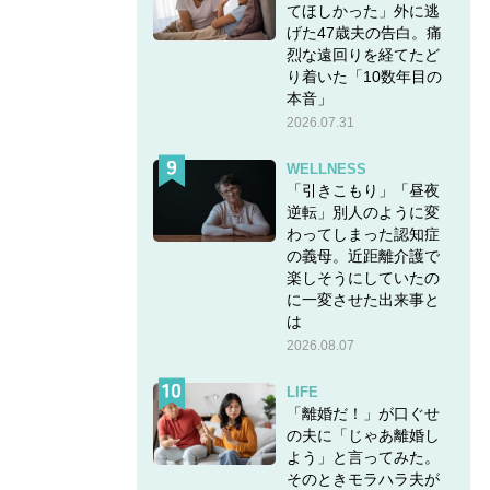
てほしかった」外に逃
げた47歳夫の告白。痛
烈な遠回りを経てたど
り着いた「10数年目の
本音」
2026.07.31
WELLNESS
「引きこもり」「昼夜
逆転」別人のように変
わってしまった認知症
の義母。近距離介護で
楽しそうにしていたの
に一変させた出来事と
は
2026.08.07
LIFE
「離婚だ！」が口ぐせ
の夫に「じゃあ離婚し
よう」と言ってみた。
そのときモラハラ夫が