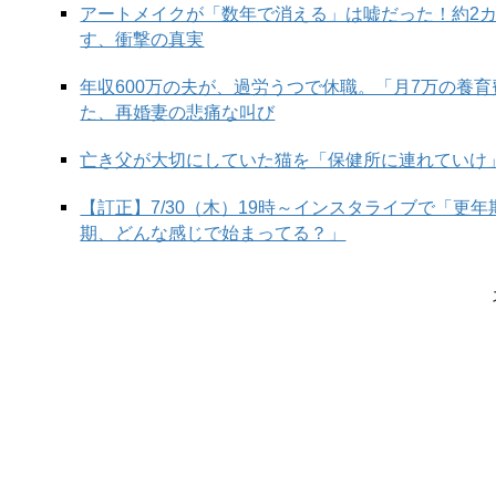
アートメイクが「数年で消える」は嘘だった！約2
す、衝撃の真実
年収600万の夫が、過労うつで休職。「月7万の養
た、再婚妻の悲痛な叫び
亡き父が大切にしていた猫を「保健所に連れていけ
日本語で「コピーをとる」と言うと、「コピーする
ね。英語ではそれぞれ別の表現となります。
【訂正】7/30（木）19時～インスタライブで「更
期、どんな感じで始まってる？」
間違えやすいのが「take a copy（テイク ア
ーして、それをもらう」というときに使います。
例えば市役所などで「Could I take a copy of
す。
コピーすることを依頼したいときは「Could you copy this 
と言いましょう。また、自分でコピーする場合は「I’ll make