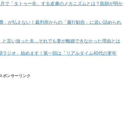
カ月で「タトゥー化」する皮膚のメカニズムとは？医師が明か
育費」が払えない！裁判所からの「履行勧告」に追い詰められ
」と言い放った夫…それでも妻が離婚できなかった理由とは
」と「コピーされたものを手に取る」の2通りの意味があり
年期ラジオ」始めます！第一回は「リアルタイム40代の更年
 コピー）」で、これは「コピーされたものを手に取る」あるいは
スポンサーリンク
 your license?（免許証のコピーをとっていいですか？）」と使わ
(for me)?」もしくは「Could you make a copy (for me
 a copy.」や「I’ll copy this.」が自然ですね。