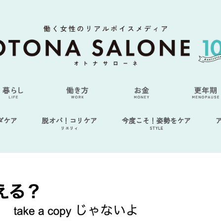
ダケア
脱オバ！コリケア
今度こそ！姿勢をケア
リエリィ
STYLE