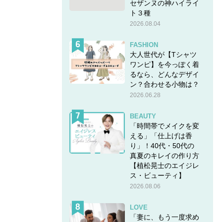
セザンヌの神ハイライ
ト３種
2026.08.04
FASHION
大人世代が【Tシャツ
ワンピ】を今っぽく着
るなら、どんなデザイ
ます
ン？合わせる小物は？
2026.06.28
BEAUTY
「時間帯でメイクを変
「コピ
える」「仕上げは香
り」！40代・50代の
真夏のキレイの作り方
れま
【植松晃士のエイジレ
ス・ビューティ】
2026.08.06
)? 」
LOVE
「妻に、もう一度求め