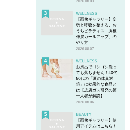
2026.08.03
WELLNESS
【画像ギャラリー】姿
勢と呼吸を整える、お
うちピラティス「胸椎
伸展カールアップ」の
やり方
2026.08.07
WELLNESS
お風呂でゴシゴシ洗っ
ても落ちません！40代
50代の「夏の体臭対
策」に効果的な食品と
は【皮膚ガス研究の第
一人者が解説】
2026.08.06
BEAUTY
【画像ギャラリー】使
用アイテムはこちら！