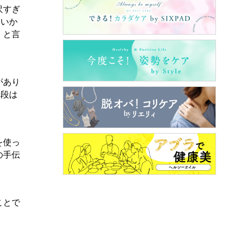
沢すぎ
ないか
』と言
があり
普段は
を使っ
の手伝
ことで