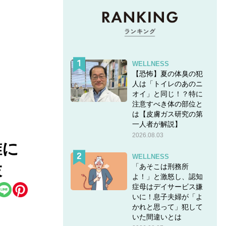
WELLNESS
【恐怖】夏の体臭の犯
人は「トイレのあのニ
オイ」と同じ！？特に
注意すべき体の部位と
は【皮膚ガス研究の第
一人者が解説】
2026.08.03
誰に
WELLNESS
末
「あそこは刑務所
よ！」と激怒し、認知
症母はデイサービス嫌
いに！息子夫婦が「よ
かれと思って」犯して
いた間違いとは