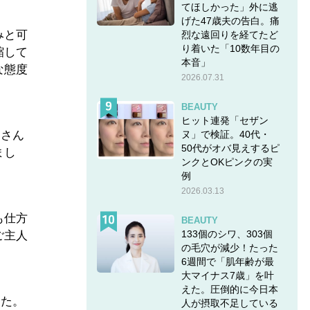
てほしかった」外に逃
げた47歳夫の告白。痛
みと可
烈な遠回りを経てたど
り着いた「10数年目の
縮して
本音」
な態度
2026.07.31
BEAUTY
ヒット連発「セザン
ヌ」で検証。40代・
那さん
50代がオバ見えするピ
まし
ンクとOKピンクの実
例
2026.03.13
も仕方
BEAUTY
133個のシワ、303個
ご主人
の毛穴が減少！たった
6週間で「肌年齢が最
大マイナス7歳」を叶
えた。圧倒的に今日本
した。
人が摂取不足している