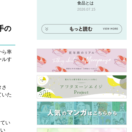
食品とは
2026.07.15
手の
から率
ールす
タさ
ていた
ってい
ない