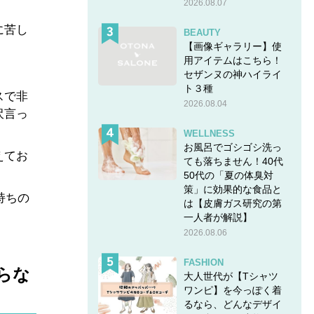
2026.08.07
に苦し
BEAUTY
【画像ギャラリー】使
用アイテムはこちら！
セザンヌの神ハイライ
ト３種
スで非
2026.08.04
沢言っ
WELLNESS
お風呂でゴシゴシ洗っ
えてお
ても落ちません！40代
50代の「夏の体臭対
策」に効果的な食品と
持ちの
は【皮膚ガス研究の第
一人者が解説】
2026.08.06
FASHION
らな
大人世代が【Tシャツ
ワンピ】を今っぽく着
るなら、どんなデザイ