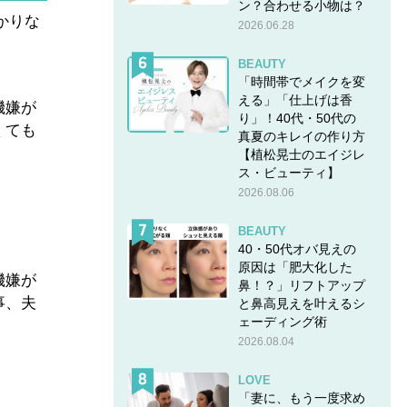
ン？合わせる小物は？
かりな
2026.06.28
BEAUTY
「時間帯でメイクを変
える」「仕上げは香
機嫌が
り」！40代・50代の
くても
真夏のキレイの作り方
」
【植松晃士のエイジレ
ス・ビューティ】
2026.08.06
BEAUTY
40・50代オバ見えの
原因は「肥大化した
機嫌が
鼻！？」リフトアップ
事、夫
と鼻高見えを叶えるシ
ェーディング術
2026.08.04
LOVE
「妻に、もう一度求め