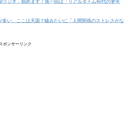
年期ラジオ」始めます！第一回は「リアルタイム40代の更年
が多い、ここは天国？嘘みたいに「人間関係のストレスがな
スポンサーリンク