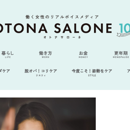
ダケア
脱オバ！コリケア
今度こそ！姿勢をケア
リエリィ
STYLE