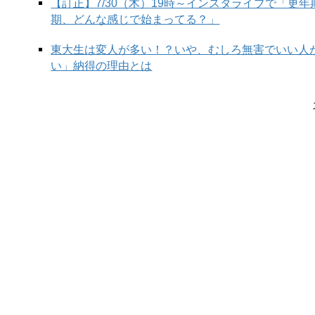
【訂正】7/30（木）19時～インスタライブで「更
期、どんな感じで始まってる？」
東大生は変人が多い！？いや、むしろ無害でいい人
い」納得の理由とは