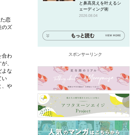
と鼻高見えを叶えるシ
ェーディング術
2026.08.04
きた恋
性のズ
スポンサーリンク
を合わ
すが、
だよな
てい
と、や