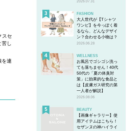
2026.07.31
FASHION
大人世代が【Tシャツ
ワンピ】を今っぽく着
るなら、どんなデザイ
クスセ
ン？合わせる小物は？
と苦し
2026.06.28
WELLNESS
娘を連
お風呂でゴシゴシ洗っ
ても落ちません！40代
50代の「夏の体臭対
策」に効果的な食品と
は【皮膚ガス研究の第
一人者が解説】
2026.08.06
BEAUTY
【画像ギャラリー】使
用アイテムはこちら！
セザンヌの神ハイライ