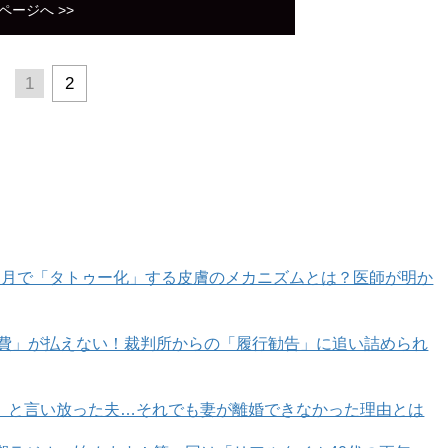
ページへ >>
1
2
カ月で「タトゥー化」する皮膚のメカニズムとは？医師が明か
育費」が払えない！裁判所からの「履行勧告」に追い詰められ
」と言い放った夫…それでも妻が離婚できなかった理由とは