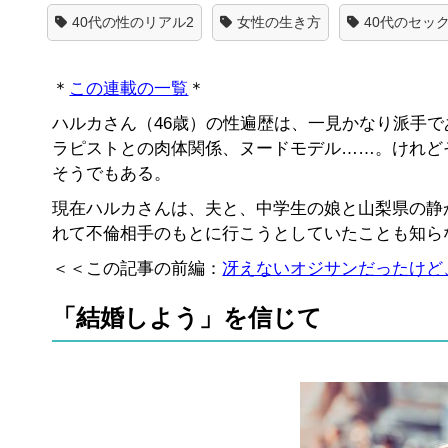
40代の性のリアル2
女性の生き方
40代のセッ
＊
この連載の一覧
＊
ハルカさん（46歳）の性遍歴は、一見かなり派手
ラピストとの肉体関係、ヌードモデル……。けれど
そうでもある。
現在ハルカさんは、夫と、中学生の娘と山梨県の静
れて不倫相手のもとに行こうとしていたことも知ら
＜＜この記事の前編：
冴えないオジサンだったけど
「結婚しよう」を信じて