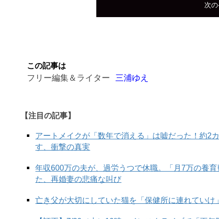
次の
この記事は
フリー編集＆ライター
三浦ゆえ
【注目の記事】
アートメイクが「数年で消える」は嘘だった！約2
す、衝撃の真実
年収600万の夫が、過労うつで休職。「月7万の養
た、再婚妻の悲痛な叫び
亡き父が大切にしていた猫を「保健所に連れていけ