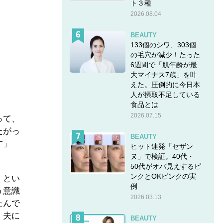
ト３種
2026.08.04
BEAUTY
133個のシワ、303個
の毛穴が減少！たった
6週間で「肌年齢が最
大マイナス7歳」を叶
えた。圧倒的に今日本
人が摂取不足している
食品とは
2026.07.15
って、
たがっ
BEAUTY
す」
ヒット連発「セザン
ヌ」で検証。40代・
50代がオバ見えするピ
ンクとOKピンクの実
、とい
例
う意識
2026.03.13
たんで
。夫に
BEAUTY