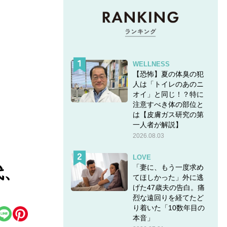
WELLNESS
【恐怖】夏の体臭の犯
人は「トイレのあのニ
オイ」と同じ！？特に
注意すべき体の部位と
は【皮膚ガス研究の第
一人者が解説】
2026.08.03
LOVE
「妻に、もう一度求め
代、
てほしかった」外に逃
げた47歳夫の告白。痛
烈な遠回りを経てたど
り着いた「10数年目の
本音」