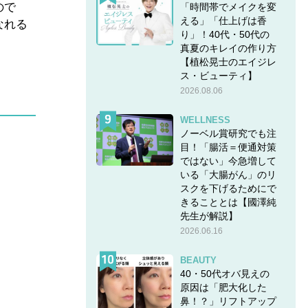
ので
「時間帯でメイクを変
える」「仕上げは香
なれる
り」！40代・50代の
真夏のキレイの作り方
【植松晃士のエイジレ
ス・ビューティ】
2026.08.06
WELLNESS
ノーベル賞研究でも注
目！「腸活＝便通対策
ではない」今急増して
いる「大腸がん」のリ
スクを下げるためにで
きることとは【國澤純
先生が解説】
2026.06.16
BEAUTY
40・50代オバ見えの
原因は「肥大化した
鼻！？」リフトアップ