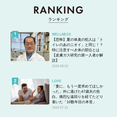
WELLNESS
【恐怖】夏の体臭の犯人は「ト
イレのあのニオイ」と同じ！？
特に注意すべき体の部位とは
【皮膚ガス研究の第一人者が解
説】
2026.08.03
LOVE
「妻に、もう一度求めてほしか
った」外に逃げた47歳夫の告
白。痛烈な遠回りを経てたどり
着いた「10数年目の本音」
2026.07.31