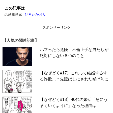
この記事は
恋愛相談家
ひろたかおり
スポンサーリンク
【人気の関連記事】
ハマったら危険！不倫上手な男たちが
絶対にしない８つのこと
【なぜどく#17】これって結婚するす
る詐欺…？先延ばしにされた挙げ句に
【なぜどく#18】40代の婚活「急にう
まくいくように」なった理由は