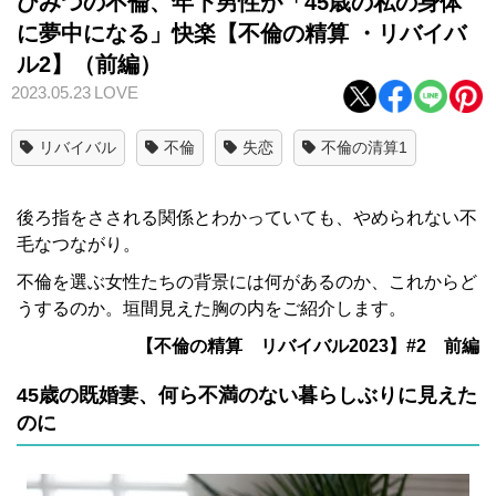
ひみつの不倫、年下男性が「45歳の私の身体
に夢中になる」快楽【不倫の精算 ・リバイバ
ル2】（前編）
2023.05.23
LOVE
リバイバル
不倫
失恋
不倫の清算1
後ろ指をさされる関係とわかっていても、やめられない不
毛なつながり。
不倫を選ぶ女性たちの背景には何があるのか、これからど
うするのか。垣間見えた胸の内をご紹介します。
【不倫の精算 リバイバル2023】#2 前編
45歳の既婚妻、何ら不満のない暮らしぶりに見えた
のに