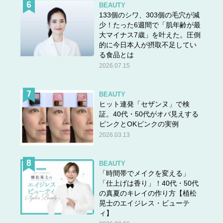
BEAUTY
133個のシワ、303個の毛穴が減
少！たった6週間で「肌年齢が最
大マイナス7歳」を叶えた。圧倒
的に今日本人が摂取不足してい
る食品とは
2026.07.15
BEAUTY
ヒット連発「セザンヌ」で検
証。40代・50代がオバ見えする
ピンクとOKピンクの実例
2026.03.13
BEAUTY
「時間帯でメイクを変える」
「仕上げは香り」！40代・50代
の真夏のキレイの作り方【植松
晃士のエイジレス・ビューテ
ィ】