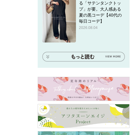
る「サテンタンクトッ
プ」が要。大人感ある
夏の黒コーデ【40代の
毎日コーデ】
2026.08.04