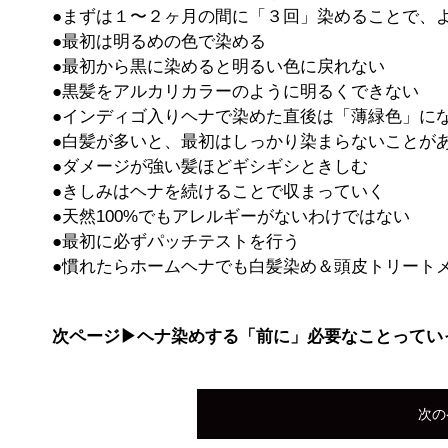
●まずは１〜２ヶ月の間に「３回」染めることで、
●最初は明るめの色で染める
●最初から黒に染めると明るい色に戻れない
●黒髪をアルカリカラーのように明るくできない
●インディゴ入りヘナで染めた直後は「薄緑色」に
●白髪が多いと、最初はしっかり染まらないことが
●ダメージが強い髪ほどギシギシときしむ
●きしみはヘナを続けることで収まっていく
●天然100%でもアレルギーがないわけではない
●最初に必ずパッチテストを行う
●慣れたらホームヘナでも白髪染め＆頭皮トリート
次ページ▶ヘナ染めする「前に」必要なことってい
次の