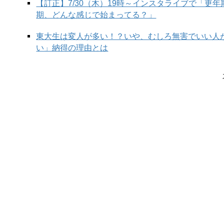
【訂正】7/30（木）19時～インスタライブで「更
期、どんな感じで始まってる？」
東大生は変人が多い！？いや、むしろ無害でいい人
い」納得の理由とは