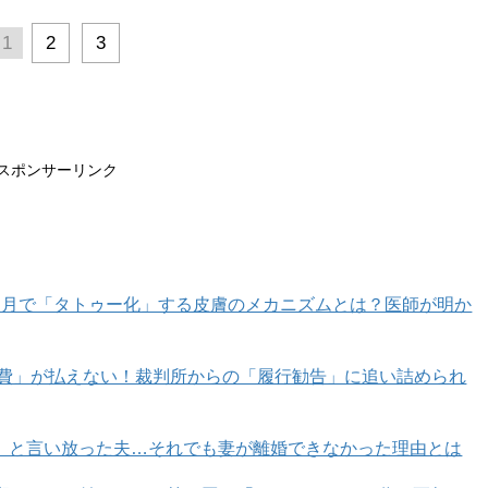
1
2
3
スポンサーリンク
カ月で「タトゥー化」する皮膚のメカニズムとは？医師が明か
育費」が払えない！裁判所からの「履行勧告」に追い詰められ
」と言い放った夫…それでも妻が離婚できなかった理由とは