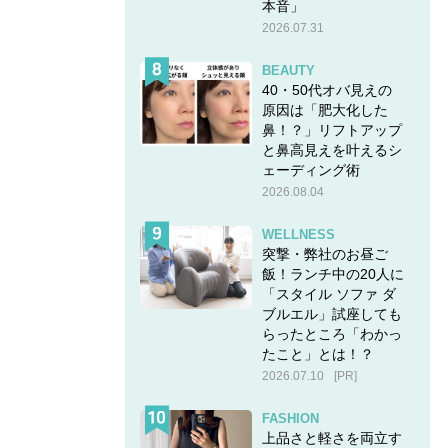
本音」
2026.07.31
BEAUTY
40・50代オバ見えの
原因は「肥大化した
鼻！？」リフトアップ
と鼻高見えを叶えるシ
ェーディング術
2026.08.04
WELLNESS
突撃・弊社のお昼ご
飯！ランチ中の20人に
「スタイル ソファ ダ
ブルエル」試座しても
らったところ「わかっ
たこと」とは！？
2026.07.10
[PR]
FASHION
上品さと軽さを両立す