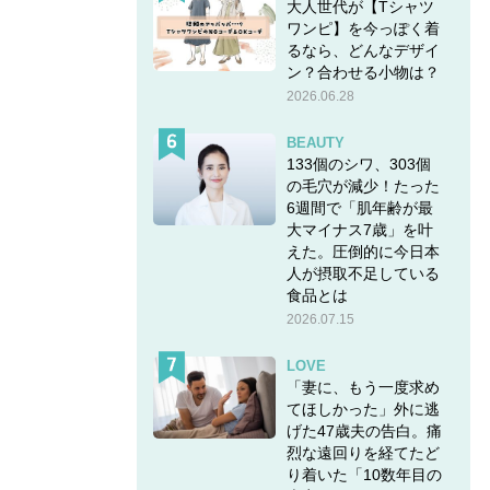
大人世代が【Tシャツ
ワンピ】を今っぽく着
るなら、どんなデザイ
ン？合わせる小物は？
2026.06.28
BEAUTY
133個のシワ、303個
の毛穴が減少！たった
6週間で「肌年齢が最
大マイナス7歳」を叶
えた。圧倒的に今日本
人が摂取不足している
食品とは
2026.07.15
LOVE
「妻に、もう一度求め
てほしかった」外に逃
げた47歳夫の告白。痛
烈な遠回りを経てたど
り着いた「10数年目の