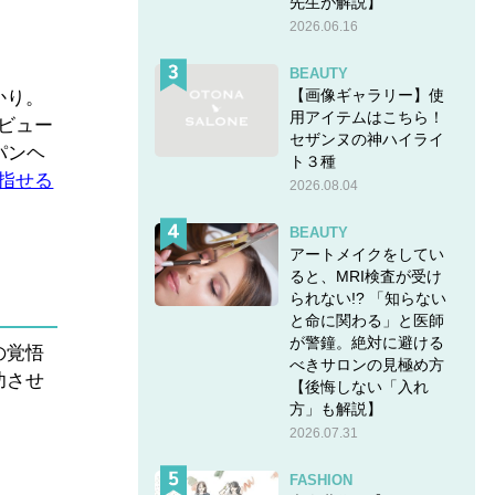
先生が解説】
2026.06.16
BEAUTY
【画像ギャラリー】使
かり。
用アイテムはこちら！
ビュー
セザンヌの神ハイライ
パンヘ
ト３種
目指せる
2026.08.04
BEAUTY
アートメイクをしてい
ると、MRI検査が受け
られない!? 「知らない
と命に関わる」と医師
が警鐘。絶対に避ける
の覚悟
べきサロンの見極め方
功させ
【後悔しない「入れ
方」も解説】
2026.07.31
FASHION