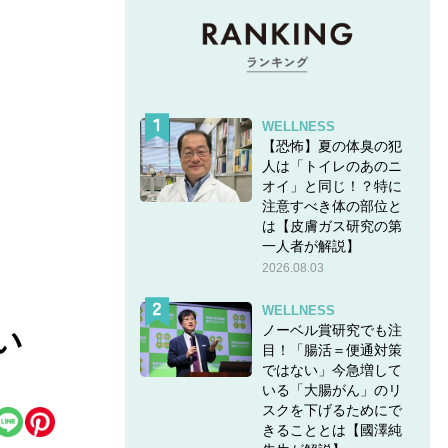
WELLNESS
【恐怖】夏の体臭の犯
人は「トイレのあのニ
オイ」と同じ！？特に
注意すべき体の部位と
は【皮膚ガス研究の第
一人者が解説】
2026.08.03
WELLNESS
ノーベル賞研究でも注
い
目！「腸活＝便通対策
ではない」今急増して
いる「大腸がん」のリ
スクを下げるためにで
きることとは【國澤純