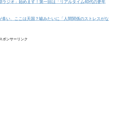
年期ラジオ」始めます！第一回は「リアルタイム40代の更年
が多い、ここは天国？嘘みたいに「人間関係のストレスがな
スポンサーリンク