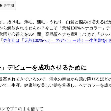
更年期
す。抜け毛、薄毛、細毛、うねり、白髪と悩みは増えるば
から解放されませんか？今こそ「天然100%ヘナカラー」デ
覚悟と心得えを36年間、高品質ヘナを牽引してきた「ジャ
『
更年期は「天然100%ヘナ」のデビュー時！一生美髪を
ラー」デビューを成功させるために
提案されてきているので、清水の舞台から飛び降りるほど
いて、生涯、健康的な美しい髪を希望し、ヘナカラーを成
ロンでプロの手を借りて