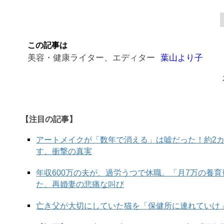
この記事は
美容・健康ライター、エディター
葉山より子
【注目の記事】
アートメイクが「数年で消える」は嘘だった！約2
す、衝撃の真実
年収600万の夫が、過労うつで休職。「月7万の養
た、再婚妻の悲痛な叫び
亡き父が大切にしていた猫を「保健所に連れていけ