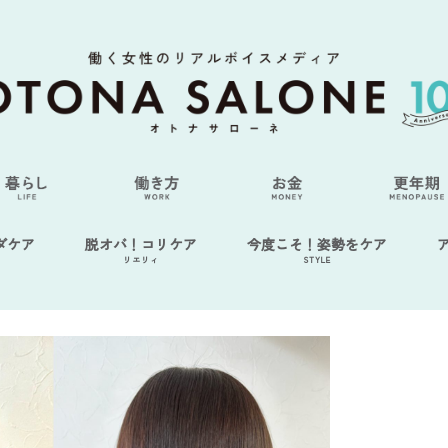
ダケア
脱オバ！コリケア
今度こそ！姿勢をケア
リエリィ
STYLE