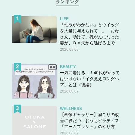
LIFE
「性欲がわかない」とウイッグ
を大量に与えられて…。「お母
さん、助けて」乳がんになった
妻が、ＤＶ夫から逃げるまで
2026.08.08
BEAUTY
一気に老ける…！40代がやって
はいけない「イタ見えロングヘ
ア」とは（後編）
2026.08.07
WELLNESS
【画像ギャラリー】肩こりの改
善に役だつ、おうちピラティス
「アームプッシュ」のやり方
2026.08.07