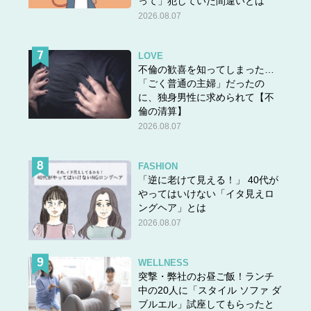
って」犯していた間違いとは
2026.08.07
LOVE
不倫の歓喜を知ってしまった…
「ごく普通の主婦」だったの
に、独身男性に求められて【不
倫の清算】
2026.08.07
FASHION
「逆に老けて見える！」 40代が
やってはいけない「イタ見えロ
ングヘア」とは
2026.08.07
WELLNESS
突撃・弊社のお昼ご飯！ランチ
中の20人に「スタイル ソファ ダ
ブルエル」試座してもらったと