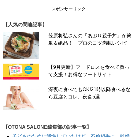
【うまみ最高潮！旬のさば】塩さばをみそ汁に！簡単絶
品、プロのスゴ技！by笠原将弘
スポンサーリンク
【人気の関連記事】
次のページへ >>
笠原将弘さんの「あぶり親子丼」が簡
単＆絶品！ プロのコツ満載レシピ
1
2
【9月更新】フードロスを食べて買っ
て支援！お得なフードサイト
深夜に食べてもOK!21時以降食べるな
ら豆腐とコレ、夜食5選
【OTONA SALONE編集部の記事一覧】
子どものために我慢していたけど…不倫相手に「離婚