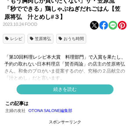
「もう胸肉しか買いたくない」ザ・笠原流
「秒でできる」鶏しゃぶねぎだれごはん【笠
原将弘 汁とめし#３】
2023.10.24
FOOD
レシピ
笠原将弘
おうち時間
「第10回料理レシピ本大賞 料理部門」で入賞を果たし、
予約の取れない日本料理店「賛否両論」の店主の笠原将弘
さん。和食のプロがいま提案するのが、究極の２品献立の
「汁とめし」だと言います。
笠原さんの究極のコツとワザがふんだんに詰まっている10
続きを読む
月2日発売の最新刊から、素人では思いつかない食材の組
み合わせの”めし”を紹介します！
この記事は
主婦の友社
OTONA SALONE編集部
【汁とめし
#３】
▶こちらも読む
スポンサーリンク