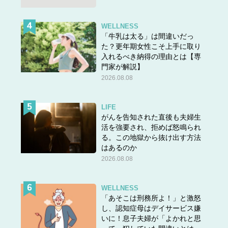
WELLNESS
「牛乳は太る」は間違いだっ
た？更年期女性こそ上手に取り
入れるべき納得の理由とは【専
門家が解説】
2026.08.08
LIFE
がんを告知された直後も夫婦生
活を強要され、拒めば怒鳴られ
る。この地獄から抜け出す方法
はあるのか
2026.08.08
WELLNESS
「あそこは刑務所よ！」と激怒
し、認知症母はデイサービス嫌
いに！息子夫婦が「よかれと思