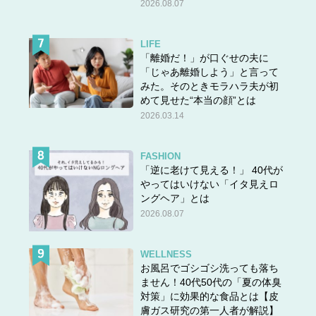
2026.08.07
LIFE
「離婚だ！」が口ぐせの夫に
「じゃあ離婚しよう」と言って
みた。そのときモラハラ夫が初
めて見せた“本当の顔”とは
2026.03.14
FASHION
「逆に老けて見える！」 40代が
やってはいけない「イタ見えロ
ングヘア」とは
2026.08.07
WELLNESS
お風呂でゴシゴシ洗っても落ち
ません！40代50代の「夏の体臭
対策」に効果的な食品とは【皮
膚ガス研究の第一人者が解説】