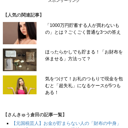
スポンサーリンク
です）。
【人気の関連記事】
きっと、予約した居酒屋のコースが4,000円でも高いと感
「1000万円貯蓄する人が買わないも
じるでしょう。35歳なら、デートで4,000円の食事をご馳
の」とは？ごくごく普通な3つの答え
走になっても、テンションは上がらないでしょう。「ごち
そうさま、ありがとう」と言って終わりです。より経験が
多い人なら、それが当然なので、お礼も言わないかもしれ
ほったらかしでも貯まる！「お財布を
ません。
休ませる」方法って？
▶実際に会った32歳女性の場合は…
気をつけて！お礼のつもりで現金を包
むと「超失礼」になるケースが5つも
ある！
次のページへ >>
【さんきゅう倉田の記事一覧】
1
2
3
4
【元国税芸人】お金が貯まらない人の「財布の中身」