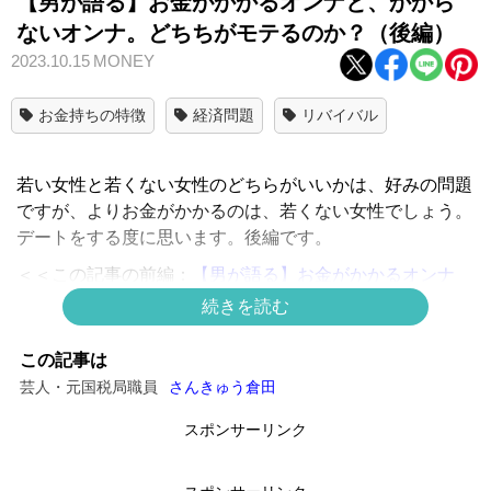
【男が語る】お金がかかるオンナと、かから
ないオンナ。どちちがモテるのか？（後編）
2023.10.15
MONEY
お金持ちの特徴
経済問題
リバイバル
若い女性と若くない女性のどちらがいいかは、好みの問題
ですが、よりお金がかかるのは、若くない女性でしょう。
デートをする度に思います。後編です。
＜＜この記事の前編：
【男が語る】お金がかかるオンナ
と、かからないオンナ。どちちがモテるのか？（前編）
続きを読む
若い人ほど「些細なこと」でも喜んでくれる
この記事は
芸人・元国税局職員
さんきゅう倉田
男性でも女性でも、20歳くらいであれば、食事をご馳走に
なるだけでそれなりに喜びます。彼らの収入は、ほとんど
スポンサーリンク
の場合、時給1,500円程度のアルバイトです。35歳の男女
とはお金の価値が全く異なります（ぼくも、今年度で35歳