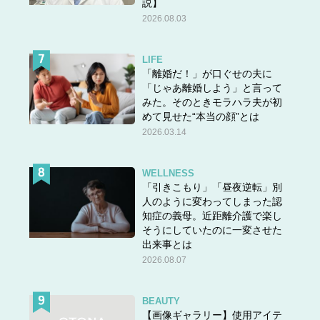
説】
2026.08.03
LIFE
「離婚だ！」が口ぐせの夫に
「じゃあ離婚しよう」と言って
みた。そのときモラハラ夫が初
めて見せた“本当の顔”とは
2026.03.14
WELLNESS
「引きこもり」「昼夜逆転」別
人のように変わってしまった認
知症の義母。近距離介護で楽し
そうにしていたのに一変させた
出来事とは
2026.08.07
BEAUTY
【画像ギャラリー】使用アイテ