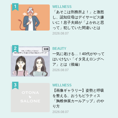
WELLNESS
「あそこは刑務所よ！」と激怒
し、認知症母はデイサービス嫌
いに！息子夫婦が「よかれと思
って」犯していた間違いとは
2026.08.07
BEAUTY
一気に老ける…！40代がやって
はいけない「イタ見えロングヘ
ア」とは（後編）
2026.08.07
WELLNESS
【画像ギャラリー】姿勢と呼吸
を整える、おうちピラティス
「胸椎伸展カールアップ」のや
り方
2026.08.07