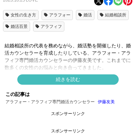
女性の生き方
アラフォー
婚活
結婚相談所
婚活百景
アラフィフ
結婚相談所の代表を務めながら、婚活塾を開催したり、婚
活カウンセラーを育成したりしている、アラフォー・アラ
フィフ専門婚活カウンセラーの伊藤友美です。これまでに
数多くの女性のお悩みと向き合ってきました。
「婚活中」という共通点はあるものの、彼女たちが抱えて
続きを読む
いる悩みはさまざまです。そんな「多種多様な婚活ストー
リー」を、婚活カウンセラーの視点から紹介させていただ
この記事は
こうと思います。
アラフォー・アラフィフ専門婚活カウンセラー
伊藤友美
今回は39歳女性の婚活ストーリー【後編】です。
スポンサーリンク
※プライバシーに考慮して、事実関係の一部を変更してお
ります。
スポンサーリンク