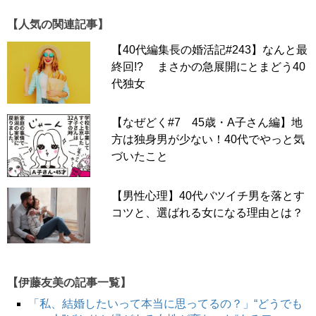
【人気の関連記事】
▶
この記事の【前編】を読む
【40代編集長の婚活記#243】なんと最
終回!? まさかの急展開にとまどう40
代独女
次のページへ >>
【なぜどく#7 45歳・A子さん編】地
1
2
3
方は独身男が少ない！40代でやっと気
づいたこと
【男性心理】40代バツイチ男を落とす
コツと、選ばれる女になる理由とは？
【伊藤友美の記事一覧】
「私、結婚したいって本当に思ってるの？」“どうでも