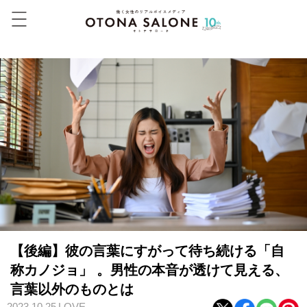
【後編】彼の言葉にすがって待ち続ける「自
称カノジョ」 。男性の本音が透けて見える、
言葉以外のものとは
2023.10.25
LOVE