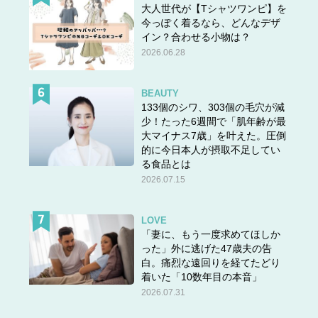
大人世代が【Tシャツワンピ】を
今っぽく着るなら、どんなデザ
イン？合わせる小物は？
2026.06.28
BEAUTY
133個のシワ、303個の毛穴が減
少！たった6週間で「肌年齢が最
大マイナス7歳」を叶えた。圧倒
的に今日本人が摂取不足してい
る食品とは
2026.07.15
LOVE
「妻に、もう一度求めてほしか
った」外に逃げた47歳夫の告
白。痛烈な遠回りを経てたどり
着いた「10数年目の本音」
2026.07.31