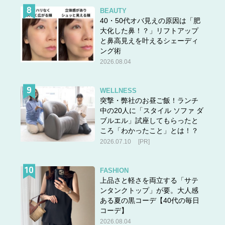
BEAUTY
40・50代オバ見えの原因は「肥
大化した鼻！？」リフトアップ
と鼻高見えを叶えるシェーディ
ング術
2026.08.04
WELLNESS
突撃・弊社のお昼ご飯！ランチ
中の20人に「スタイル ソファ ダ
ブルエル」試座してもらったと
ころ「わかったこと」とは！？
2026.07.10
[PR]
FASHION
上品さと軽さを両立する「サテ
ンタンクトップ」が要。大人感
ある夏の黒コーデ【40代の毎日
コーデ】
2026.08.04