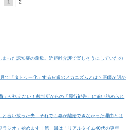
1
2
しまった認知症の義母。近距離介護で楽しそうにしていたの
カ月で「タトゥー化」する皮膚のメカニズムとは？医師が明か
育費」が払えない！裁判所からの「履行勧告」に追い詰められ
」と言い放った夫…それでも妻が離婚できなかった理由とは
年期ラジオ」始めます！第一回は「リアルタイム40代の更年