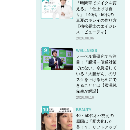
「時間帯でメイクを変
える」「仕上げは香
り」！40代・50代の
真夏のキレイの作り方
【植松晃士のエイジレ
ス・ビューティ】
2026.08.06
WELLNESS
ノーベル賞研究でも注
目！「腸活＝便通対策
ではない」今急増して
いる「大腸がん」のリ
スクを下げるためにで
きることとは【國澤純
先生が解説】
2026.06.16
BEAUTY
40・50代オバ見えの
原因は「肥大化した
鼻！？」リフトアップ