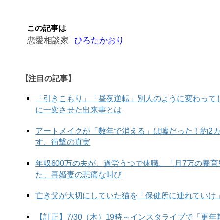
この記事は
恋愛相談家
ひろたかおり
【注目の記事】
「引きこもり」「昼夜逆転」別人のように変わって
に一変させた出来事とは
アートメイクが「数年で消える」は嘘だった！約2
す、衝撃の真実
年収600万の夫が、過労うつで休職。「月7万の養
た、再婚妻の悲痛な叫び
亡き父が大切にしていた猫を「保健所に連れていけ
【訂正】7/30（木）19時～インスタライブで「更