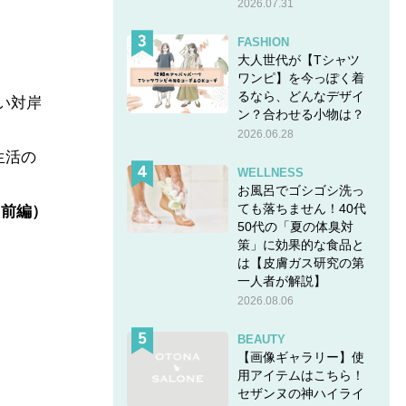
2026.07.31
FASHION
大人世代が【Tシャツ
ワンピ】を今っぽく着
るなら、どんなデザイ
遠い対岸
ン？合わせる小物は？
2026.06.28
生活の
WELLNESS
お風呂でゴシゴシ洗っ
ても落ちません！40代
（前編）
50代の「夏の体臭対
策」に効果的な食品と
は【皮膚ガス研究の第
一人者が解説】
2026.08.06
BEAUTY
【画像ギャラリー】使
用アイテムはこちら！
セザンヌの神ハイライ