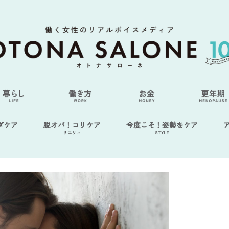
ダケア
脱オバ！コリケア
今度こそ！姿勢をケア
リエリィ
STYLE