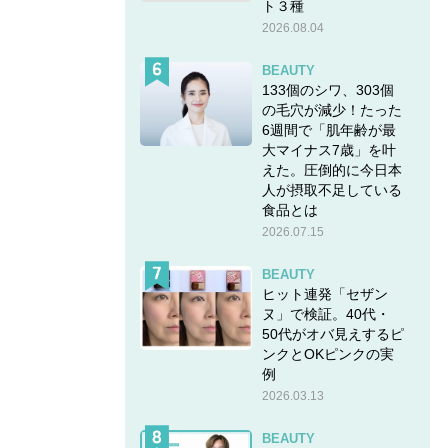
ト３種
2026.08.04
BEAUTY
133個のシワ、303個
の毛穴が減少！たった
6週間で「肌年齢が最
大マイナス7歳」を叶
えた。圧倒的に今日本
人が摂取不足している
食品とは
2026.07.15
BEAUTY
ヒット連発「セザン
ヌ」で検証。40代・
50代がオバ見えするピ
ンクとOKピンクの実
例
2026.03.13
BEAUTY