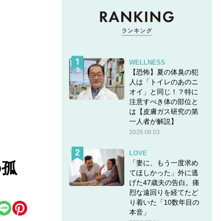
WELLNESS
【恐怖】夏の体臭の犯
人は「トイレのあのニ
オイ」と同じ！？特に
注意すべき体の部位と
は【皮膚ガス研究の第
一人者が解説】
2026.08.03
LOVE
「妻に、もう一度求め
の孤
てほしかった」外に逃
げた47歳夫の告白。痛
烈な遠回りを経てたど
り着いた「10数年目の
本音」