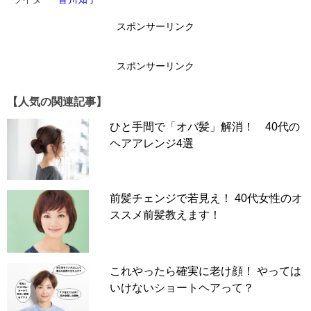
【連載：なぜ彼女は髪がキレイなのか？vol.2 毛髪診断
スポンサーリンク
士・美香さんインタビュー】
スポンサーリンク
髪トラブルの原因は頭皮の健康状態のせい！？
【人気の関連記事】
―――40代50代になると髪にお悩みを抱えている人が増
えてきますが、美香さんに寄せられるお悩みにはどんなも
ひと手間で「オバ髪」解消！ 40代の
のがありますか？
ヘアアレンジ4選
大人世代の髪悩みは年々増えています。具体的には、白
前髪チェンジで若見え！ 40代女性のオ
髪、薄毛、におい、ベタつき、フケなど……。
ススメ前髪教えます！
白髪や薄毛になるおもな原因は、頭皮に問題があるから。
ストレスなどで頭皮が血行不良におちいると、髪が抜けて
新しく生え変わるまでの毛髪サイクルが正常でなくなって
これやったら確実に老け顔！ やっては
しまいます。
いけないショートヘアって？
どうして毛髪サイクルがくずれるかというと、血液の巡り