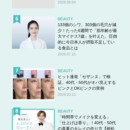
2026.08.04
次のページへ >>
BEAUTY
133個のシワ、303個の毛穴が減
1
2
少！たった6週間で「肌年齢が最
大マイナス7歳」を叶えた。圧倒
的に今日本人が摂取不足してい
る食品とは
2026.07.15
BEAUTY
ヒット連発「セザンヌ」で検
証。40代・50代がオバ見えする
ピンクとOKピンクの実例
2026.03.13
BEAUTY
「時間帯でメイクを変える」
「仕上げは香り」！40代・50代
の真夏のキレイの作り方【植松