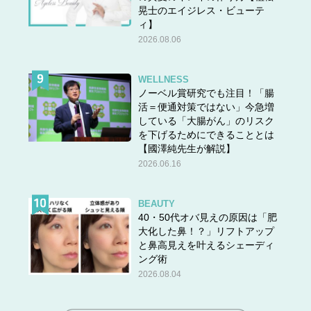
晃士のエイジレス・ビューテ
ィ】
2026.08.06
WELLNESS
ノーベル賞研究でも注目！「腸
活＝便通対策ではない」今急増
している「大腸がん」のリスク
を下げるためにできることとは
【國澤純先生が解説】
2026.06.16
BEAUTY
40・50代オバ見えの原因は「肥
大化した鼻！？」リフトアップ
と鼻高見えを叶えるシェーディ
ング術
2026.08.04