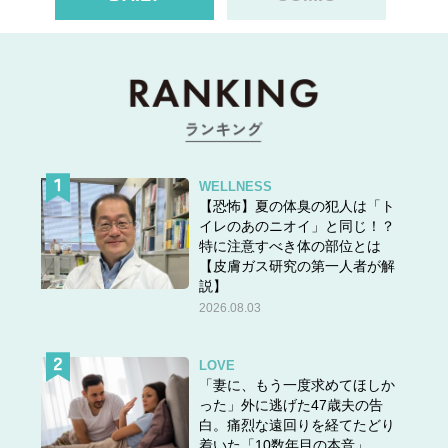
てください。
白髪には「免疫力」をアップして対抗を
WELLNESS
【恐怖】夏の体臭の犯人は「ト
イレのあのニオイ」と同じ！？
特に注意すべき体の部位とは
【皮膚ガス研究の第一人者が解
説】
2026.08.03
LOVE
「妻に、もう一度求めてほしか
った」外に逃げた47歳夫の告
白。痛烈な遠回りを経てたどり
着いた「10数年目の本音」