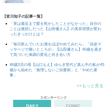
が悪くなると細胞の活性が低下します。すると細胞が分裂
しようとする力が弱くなり、毛根の一番下にある毛球が十
分に大きくならないのです。その結果髪が抜けやすくなっ
【皆川知子の記事一覧】
たりします。
「実は最近まで髪を乾かしたことがなかった」自分の
つまり、健康な毛髪を育てるには、眠っている細胞をいか
ことは後回しだった【山田優さん】の美容習慣が変わ
に元気にするかということが大切になってきます。
ったきっかけとは？
「毎日飲んでいたお酒をほぼやめてみたら」「頭皮マ
―――頭皮にダメージを与える原因はストレスや血行不良
ッサージで痛いところが」【山田優さん】40歳を過ぎ
以外にもありますか？
て気づいた体調の変化と向き合い方
48歳3児の母【山口もえ】ゆらぎ世代ど真ん中の私が45
歳から始めた「無理しないご自愛術」と「やめた家
特にダメージが大きいのは紫外線ですね。紫外線＝肌に悪
事」
いということは多くの人が知っていると思います。
実は紫外線は髪にも大きなダメージを与えます。さらにい
>>もっと見る
うと、黄砂やpm2.5、大気中の小さなチリなど、いわゆる
「エアポリューション」も髪へのダメージ大。ヘア用の紫
スポンサーリンク
外線防止剤を使ったり、少しの外出でも帽子をかぶるなど
DAILY
COMIC
して、できるだけ髪を無防備な状態にしないように心がけ