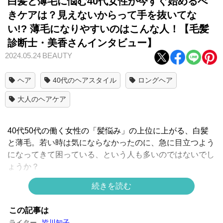
白髪と薄毛に悩む40代女性が今すぐ始めるべ
きケアは？見えないからって手を抜いてな
い!? 薄毛になりやすいのはこんな人！【毛髪
診断士・美香さんインタビュー】
2024.05.24
BEAUTY
ヘア
40代のヘアスタイル
ロングヘア
大人のヘアケア
40代50代の働く女性の「髪悩み」の上位に上がる、白髪
と薄毛。若い時は気にならなかったのに、急に目立つよう
になってきて困っている、という人も多いのではないでし
ょうか？
そんな悩みを解消すべく、ヘアサロンAMATAの毛髪診断
続きを読む
士指導講師・美香さんにインタビュー。実は白髪も薄毛
も、原因は共通していることがわかりました。
この記事は
ライター
皆川知子