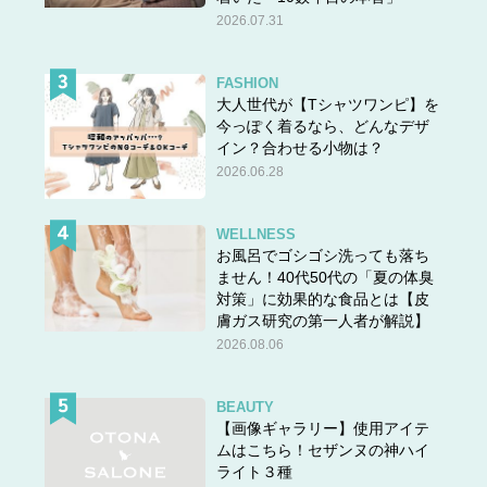
―――白髪に関してはいかがですか？
2026.07.31
FASHION
白髪は老化現象の一つです。白髪に関しては、量が多い人
大人世代が【Tシャツワンピ】を
少ない人など、個人差が多く、「こうだから白髪になる」
今っぽく着るなら、どんなデザ
ということは100％解明されていません。ただし、色素幹
イン？合わせる小物は？
細胞の働きが衰えることでも白髪が発生してしまうので、
2026.06.28
普段からストレスを溜めないようにしたり、体内温度を上
げて代謝を促す工夫をしたり、バランスの取れた食事など
WELLNESS
を摂ったりして、免疫力をアップすることを心がけましょ
お風呂でゴシゴシ洗っても落ち
う。
ません！40代50代の「夏の体臭
対策」に効果的な食品とは【皮
また、白髪を見つけると抜いてしまう人がいますが、毛根
膚ガス研究の第一人者が解説】
にダメージを与えて、毛髪サイクルに影響がでてしまうの
2026.08.06
で、抜くのはやめて根元から切るようにしましょう。
BEAUTY
【画像ギャラリー】使用アイテ
今すぐチェック！薄毛になりやすいのはこんな人！
ムはこちら！セザンヌの神ハイ
ライト３種