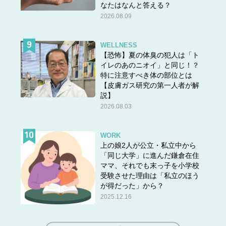
なたはなんと答える？
2026.08.09
WELLNESS
【恐怖】夏の体臭の犯人は「ト
イレのあのニオイ」と同じ！？
特に注意すべき体の部位とは
【皮膚ガス研究の第一人者が解
説】
2026.08.03
WORK
上の娘2人が公立・私立中から
「同じ大学」に進んだ鎌倉在住
ママ、それでも末っ子を小学校
受験させた理由は「私立のほう
が得だった」から？
2025.12.16