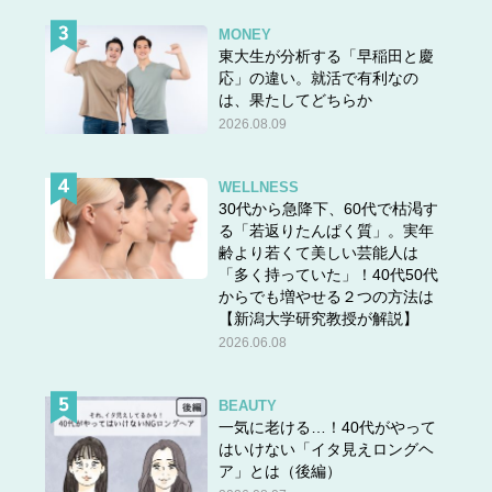
MONEY
東大生が分析する「早稲田と慶
応」の違い。就活で有利なの
は、果たしてどちらか
2026.08.09
WELLNESS
30代から急降下、60代で枯渇す
る「若返りたんぱく質」。実年
齢より若くて美しい芸能人は
「多く持っていた」！40代50代
からでも増やせる２つの方法は
【新潟大学研究教授が解説】
2026.06.08
BEAUTY
一気に老ける…！40代がやって
はいけない「イタ見えロングヘ
ア」とは（後編）