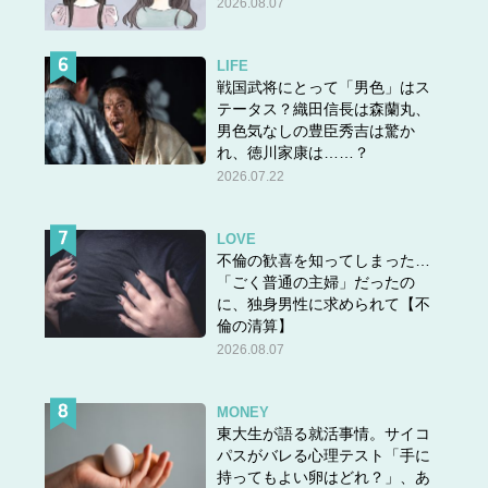
2026.08.07
LIFE
戦国武将にとって「男色」はス
テータス？織田信長は森蘭丸、
男色気なしの豊臣秀吉は驚か
れ、徳川家康は……？
2026.07.22
LOVE
不倫の歓喜を知ってしまった…
「ごく普通の主婦」だったの
に、独身男性に求められて【不
倫の清算】
2026.08.07
MONEY
東大生が語る就活事情。サイコ
パスがバレる心理テスト「手に
持ってもよい卵はどれ？」、あ