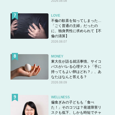
2026.08.08
LOVE
不倫の歓喜を知ってしまった…
「ごく普通の主婦」だったの
に、独身男性に求められて【不
倫の清算】
2026.08.07
MONEY
東大生が語る就活事情。サイコ
パスがバレる心理テスト「手に
持ってもよい卵はどれ？」、あ
なたはなんと答える？
2026.08.09
WELLNESS
偏食ぎみの子どもも「食べ
た！」そのコツは？発達障害リ
スクも低下、しかも時短でチャ