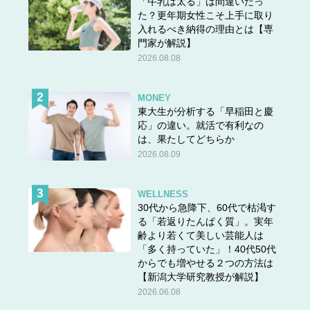
「牛乳は太る」は間違いだっ
た？更年期女性こそ上手に取り
入れるべき納得の理由とは【専
門家が解説】
2026.08.08
MONEY
東大生が分析する「早稲田と慶
応」の違い。就活で有利なの
は、果たしてどちらか
2026.08.09
WELLNESS
30代から急降下、60代で枯渇す
る「若返りたんぱく質」。実年
齢より若くて美しい芸能人は
「多く持っていた」！40代50代
からでも増やせる２つの方法は
【新潟大学研究教授が解説】
2026.06.08