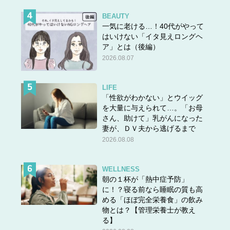
BEAUTY
一気に老ける…！40代がやって
はいけない「イタ見えロングヘ
ア」とは（後編）
2026.08.07
LIFE
「性欲がわかない」とウイッグ
を大量に与えられて…。「お母
さん、助けて」乳がんになった
妻が、ＤＶ夫から逃げるまで
2026.08.08
WELLNESS
朝の１杯が「熱中症予防」
に！？寝る前なら睡眠の質も高
める「ほぼ完全栄養食」の飲み
物とは？【管理栄養士が教え
る】