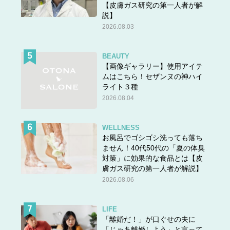
【皮膚ガス研究の第一人者が解
説】
2026.08.03
BEAUTY
【画像ギャラリー】使用アイテ
ムはこちら！セザンヌの神ハイ
ライト３種
2026.08.04
WELLNESS
お風呂でゴシゴシ洗っても落ち
ません！40代50代の「夏の体臭
対策」に効果的な食品とは【皮
膚ガス研究の第一人者が解説】
2026.08.06
LIFE
「離婚だ！」が口ぐせの夫に
「じゃあ離婚しよう」と言って