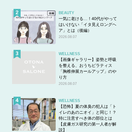
BEAUTY
一気に老ける…！40代がやって
はいけない「イタ見えロングヘ
ア」とは（後編）
2026.08.07
WELLNESS
【画像ギャラリー】姿勢と呼吸
を整える、おうちピラティス
「胸椎伸展カールアップ」のや
り方
2026.08.07
WELLNESS
【恐怖】夏の体臭の犯人は「ト
イレのあのニオイ」と同じ！？
特に注意すべき体の部位とは
【皮膚ガス研究の第一人者が解
説】