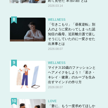
めて見せた“本当の顔”とは
2026.03.14
WELLNESS
「引きこもり」「昼夜逆転」別
人のように変わってしまった認
知症の義母。近距離介護で楽し
そうにしていたのに一変させた
出来事とは
2026.08.07
WELLNESS
マイナス10歳のファッションと
ヘアメイクをしよう！「若さ・
キレイ・健康」のループを生み
出すマインドの作り方
2026.08.07
LOVE
「妻に、もう一度求めてほしか