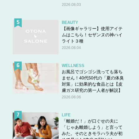
2026.08.03
BEAUTY
【画像ギャラリー】使用アイテ
ムはこちら！セザンヌの神ハイ
ライト３種
2026.08.04
WELLNESS
お風呂でゴシゴシ洗っても落ち
ません！40代50代の「夏の体臭
対策」に効果的な食品とは【皮
膚ガス研究の第一人者が解説】
2026.08.06
LIFE
「離婚だ！」が口ぐせの夫に
「じゃあ離婚しよう」と言って
みた。そのときモラハラ夫が初