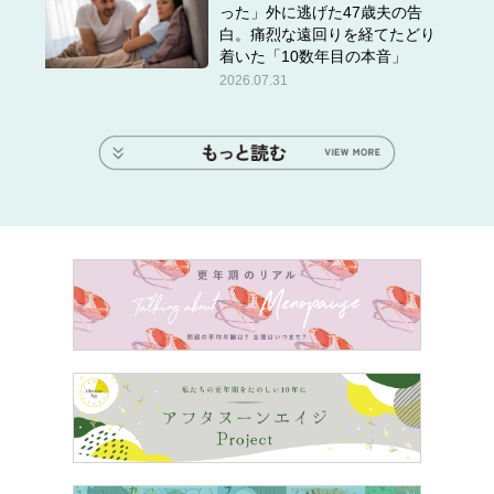
った」外に逃げた47歳夫の告
白。痛烈な遠回りを経てたどり
着いた「10数年目の本音」
2026.07.31