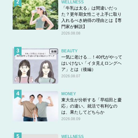
WELLNESS
「牛乳は太る」は間違いだっ
た？更年期女性こそ上手に取り
入れるべき納得の理由とは【専
門家が解説】
2026.08.08
BEAUTY
一気に老ける…！40代がやって
はいけない「イタ見えロングヘ
ア」とは（後編）
2026.08.07
MONEY
東大生が分析する「早稲田と慶
応」の違い。就活で有利なの
は、果たしてどちらか
2026.08.09
WELLNESS