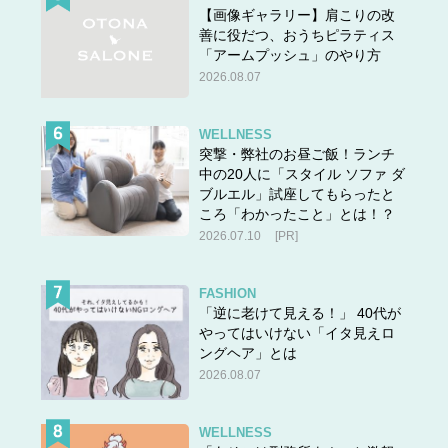
【画像ギャラリー】肩こりの改
善に役だつ、おうちピラティス
「アームプッシュ」のやり方
2026.08.07
WELLNESS
突撃・弊社のお昼ご飯！ランチ
中の20人に「スタイル ソファ ダ
ブルエル」試座してもらったと
ころ「わかったこと」とは！？
2026.07.10
[PR]
FASHION
「逆に老けて見える！」 40代が
やってはいけない「イタ見えロ
ングヘア」とは
2026.08.07
WELLNESS