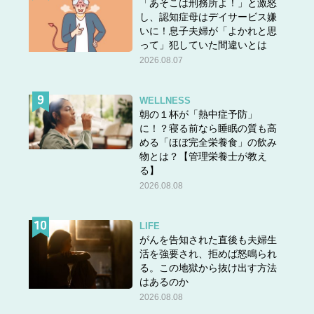
「あそこは刑務所よ！」と激怒
し、認知症母はデイサービス嫌
いに！息子夫婦が「よかれと思
って」犯していた間違いとは
2026.08.07
WELLNESS
朝の１杯が「熱中症予防」
に！？寝る前なら睡眠の質も高
める「ほぼ完全栄養食」の飲み
物とは？【管理栄養士が教え
る】
2026.08.08
LIFE
がんを告知された直後も夫婦生
活を強要され、拒めば怒鳴られ
る。この地獄から抜け出す方法
はあるのか
2026.08.08