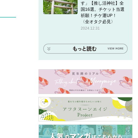
す」【推し活神社】全
国16選。チケット当選
祈願！チケ運UP！
〈全オタク必見〉
2024.12.31