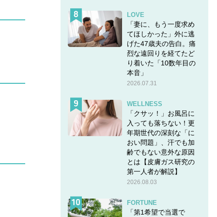
LOVE
「妻に、もう一度求め
てほしかった」外に逃
げた47歳夫の告白。痛
烈な遠回りを経てたど
り着いた「10数年目の
本音」
2026.07.31
WELLNESS
「クサッ！」お風呂に
入っても落ちない！更
年期世代の深刻な「に
おい問題」、汗でも加
齢でもない意外な原因
とは【皮膚ガス研究の
第一人者が解説】
2026.08.03
FORTUNE
「第1希望で当選で