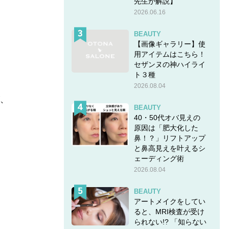
先生が解説】
2026.06.16
BEAUTY
【画像ギャラリー】使
用アイテムはこちら！
セザンヌの神ハイライ
ト３種
2026.08.04
が、
BEAUTY
40・50代オバ見えの
原因は「肥大化した
鼻！？」リフトアップ
と鼻高見えを叶えるシ
ェーディング術
2026.08.04
BEAUTY
アートメイクをしてい
ると、MRI検査が受け
られない!? 「知らない