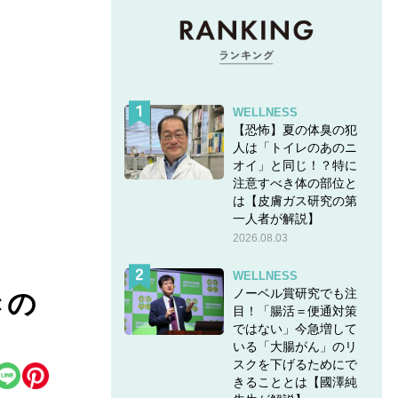
WELLNESS
【恐怖】夏の体臭の犯
人は「トイレのあのニ
オイ」と同じ！？特に
注意すべき体の部位と
は【皮膚ガス研究の第
一人者が解説】
2026.08.03
WELLNESS
ノーベル賞研究でも注
きの
目！「腸活＝便通対策
ではない」今急増して
いる「大腸がん」のリ
スクを下げるためにで
きることとは【國澤純