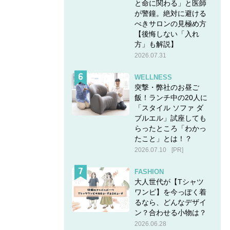
と命に関わる」と医師
が警鐘。絶対に避ける
べきサロンの見極め方
【後悔しない「入れ
方」も解説】
2026.07.31
WELLNESS
突撃・弊社のお昼ご
飯！ランチ中の20人に
「スタイル ソファ ダ
ブルエル」試座しても
らったところ「わかっ
たこと」とは！？
2026.07.10
[PR]
FASHION
大人世代が【Tシャツ
ワンピ】を今っぽく着
るなら、どんなデザイ
ン？合わせる小物は？
2026.06.28