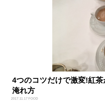
4つのコツだけで激変!紅
淹れ方
2017.11.17
FOOD