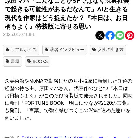
原田マハ「こんなことがSFではなく現実社会
で起きる可能性があるだなんて」AIと生きる
現代を作家はどう捉えたか？『本日は、お日
柄もよく』特装版に寄せる思い
2025.01.07
LIFE
リアルボイス
著者インタビュー
女性の生き方
書籍
BOOKS
森美術館やMoMAで勤務したのち小説家に転身した異色の
経歴の持ち主、原田マハさん。代表作のひとつ『本日は、
お日柄もよく』がこのたび特装版で発売されました。同時
に
新刊
『
FORTUNE BOOK
明日につながる120の言葉』
も発刊。「言葉」で強く結びつくこの2作に込めた思いを
伺いました。