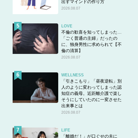
出すマインドの作り方
2026.08.07
LOVE
不倫の歓喜を知ってしまった…
「ごく普通の主婦」だったの
に、独身男性に求められて【不
倫の清算】
2026.08.07
WELLNESS
「引きこもり」「昼夜逆転」別
人のように変わってしまった認
知症の義母。近距離介護で楽し
そうにしていたのに一変させた
出来事とは
2026.08.07
LIFE
「離婚だ！」が口ぐせの夫に