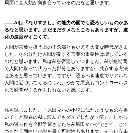
局面に全人類が向き合っているのだなと思います。
――AIは「なりすまし」の
能力の面でも恐ろしいものがあ
るなと思います。まだまだダメなところもありますが、進
化の速度がすごくて。
人間が言葉を扱う上の正念場ともいえる大変な時代がきま
した。その分だけ人間が発する言葉の重要性は増している
のだと思います。私はAIを否定していません。AIが短期間
で人間に取って代わった部分もありますが、共存する方法
はあると思っています。ですが、恐るべき速度でリアルな
人間に近づいてくるにつれ、やがて悪意もコントロールさ
れる瞬間がくるかもしれないと感じます。
私も試しました、「原田マハの小説に似たようなものを書
いて」と現在のAIに頼んでもダメでしたが（笑）、しかし
私の過去作を全部学習させたらAI原田マハができて、とて
つもなく面白い小説を書く可能性もあります。そういう未