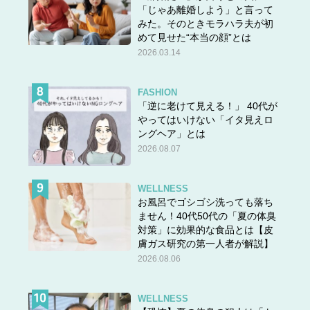
「じゃあ離婚しよう」と言って
みた。そのときモラハラ夫が初
めて見せた“本当の顔”とは
2026.03.14
FASHION
「逆に老けて見える！」 40代が
やってはいけない「イタ見えロ
ングヘア」とは
2026.08.07
WELLNESS
お風呂でゴシゴシ洗っても落ち
ません！40代50代の「夏の体臭
対策」に効果的な食品とは【皮
膚ガス研究の第一人者が解説】
2026.08.06
WELLNESS