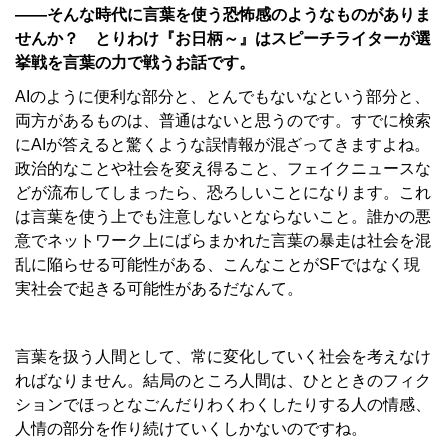
――そんな時代に言葉を使う恐怖感のようなものがありま
せんか？ とりわけ『お日柄～』はスピーチライターが選
挙戦を言葉の力で戦うお話です。
AIのように便利な部分と、とんでもないなという部分と、
両方があるものは、普通はないと思うのです。すでに検索
にAIが答えると驚くような誤情報が混ざってきますよね。
政治的なことや社会を変え得ること、フェイクニュースな
どが流布してしまったら、恐ろしいことになります。これ
は言葉を使う上でも注意しないとならないこと。誰かの悪
意でネットワーク上にばらまかれた言葉の暴走は社会を混
乱に陥らせる可能性がある、こんなことがSFではなく現
実社会で起きる可能性があるだなんて。
言葉を扱う人間として、常に変化していく社会を考えなけ
ればなりません。結局のところ人間は、ひとときのフィク
ションでほっとなごんだりわくわくしたりする人の情感、
人情の部分を作り続けていくしかないのですね。