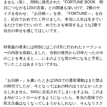
ません（笑）。同時に発売された『
FORTUNE BOOK
明
日につながる120の言葉』との関連も深いので、2冊の
サ
イズを合わせ、『お日柄～』を赤、『FORTUNE～』を白
と、紅白でおめでたく作りました。本当に人生は生きてい
るだけでめでたいので、めでたさを体現するような2冊で
自分の幸せを感じてほしいです。
特装版の巻末には特別にはこの3月に行われたトークショ
ーの内容を収録しました。当初の発売から15年たったの今
のことを考えると……いまのような世の中になると予見し
ていたことはあまりないですね。
『お日柄～』を書いたときはSNSでの選挙運動はまだ禁止
の時代でしたが、今となってはあの時のほうがよかったか
もしれません。SNSに左右されてしまいますよね。このま
まAIがコントロールするようになったら、本当の意味での
民主主義はなくなってしまうかもしれない、そんなリスク