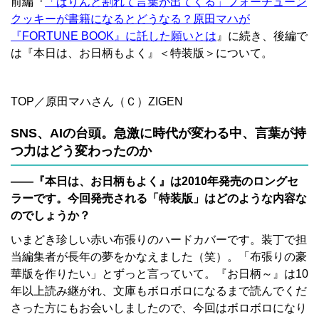
前編『
「ぱりんと割れて言葉が出てくる」フォーチューン
クッキーが書籍になるとどうなる？原田マハが
『FORTUNE BOOK』に託した願いとは
』に続き、後編で
は『本日は、お日柄もよく』＜特装版＞について。
TOP／原田マハさん
（Ｃ）ZIGEN
SNS、AIの台頭。急激に時代が変わる中、言葉が持
つ力はどう変わったのか
――『本日は、お日柄もよく』は2010年発売のロングセ
ラーです。今回発売される「特装版」はどのような内容な
のでしょうか？
いまどき珍しい赤い布張りのハードカバーです。装丁で担
当編集者が長年の夢をかなえました（笑）。「布張りの豪
華版を作りたい」とずっと言っていて。『お日柄～』は10
年以上読み継がれ、文庫もボロボロになるまで読んでくだ
さった方にもお会いしましたので、今回はボロボロになり