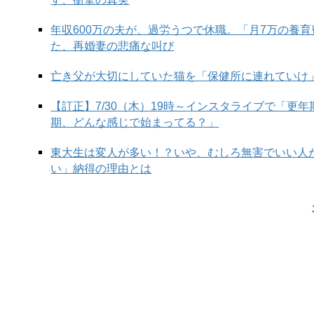
年収600万の夫が、過労うつで休職。「月7万の養
た、再婚妻の悲痛な叫び
亡き父が大切にしていた猫を「保健所に連れていけ
【訂正】7/30（木）19時～インスタライブで「更
期、どんな感じで始まってる？」
東大生は変人が多い！？いや、むしろ無害でいい人
い」納得の理由とは