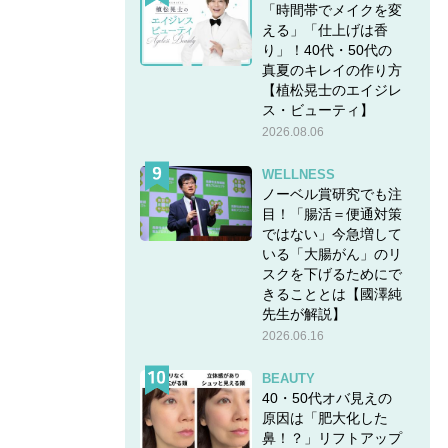
「時間帯でメイクを変
える」「仕上げは香
り」！40代・50代の
真夏のキレイの作り方
【植松晃士のエイジレ
ス・ビューティ】
2026.08.06
WELLNESS
ノーベル賞研究でも注
目！「腸活＝便通対策
ではない」今急増して
いる「大腸がん」のリ
スクを下げるためにで
きることとは【國澤純
先生が解説】
2026.06.16
BEAUTY
40・50代オバ見えの
原因は「肥大化した
鼻！？」リフトアップ