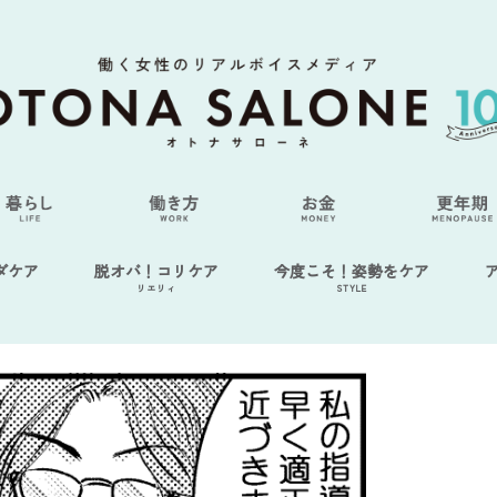
ダケア
脱オバ！コリケア
今度こそ！姿勢をケア
リエリィ
STYLE