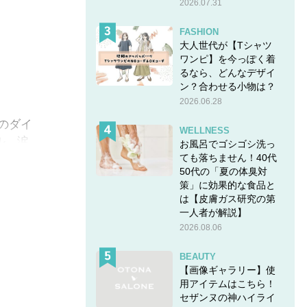
2026.07.31
FASHION
大人世代が【Tシャツ
ワンピ】を今っぽく着
るなら、どんなデザイ
ン？合わせる小物は？
2026.06.28
gのダイ
WELLNESS
ル…涙
お風呂でゴシゴシ洗っ
ても落ちません！40代
50代の「夏の体臭対
策」に効果的な食品と
は【皮膚ガス研究の第
一人者が解説】
2026.08.06
BEAUTY
【画像ギャラリー】使
用アイテムはこちら！
セザンヌの神ハイライ