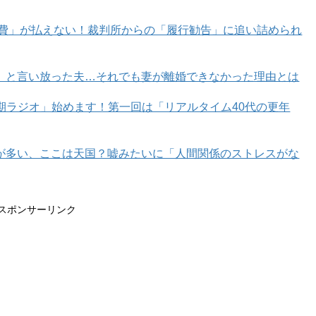
育費」が払えない！裁判所からの「履行勧告」に追い詰められ
」と言い放った夫…それでも妻が離婚できなかった理由とは
年期ラジオ」始めます！第一回は「リアルタイム40代の更年
が多い、ここは天国？嘘みたいに「人間関係のストレスがな
スポンサーリンク