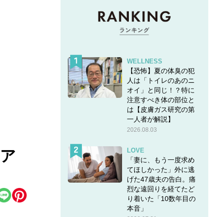
WELLNESS
【恐怖】夏の体臭の犯
人は「トイレのあのニ
オイ」と同じ！？特に
注意すべき体の部位と
は【皮膚ガス研究の第
一人者が解説】
2026.08.03
LOVE
【ア
「妻に、もう一度求め
てほしかった」外に逃
げた47歳夫の告白。痛
烈な遠回りを経てたど
り着いた「10数年目の
本音」