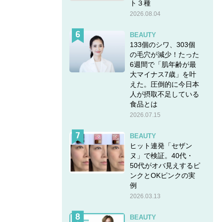
ト３種
2026.08.04
BEAUTY
133個のシワ、303個
の毛穴が減少！たった
6週間で「肌年齢が最
大マイナス7歳」を叶
えた。圧倒的に今日本
人が摂取不足している
食品とは
2026.07.15
BEAUTY
ヒット連発「セザン
ヌ」で検証。40代・
50代がオバ見えするピ
ンクとOKピンクの実
例
2026.03.13
BEAUTY