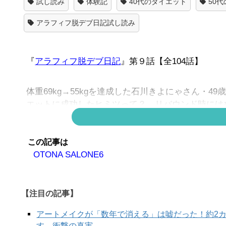
試し読み
体験記
40代のダイエット
50
アラフィフ脱デブ日記試し読み
『
アラフィフ脱デブ日記
』第９話【全104話】
体重69kg→55kgを達成した石川きよにゃさん・4
エットに成功したヒミツって？ リバウンド時にはな
と笑いのダイエット奮闘記。
＊これは個人の体験です。すべての方に同じような
この記事は
OTONA SALONE6
【注目の記事】
アートメイクが「数年で消える」は嘘だった！約2
す、衝撃の真実