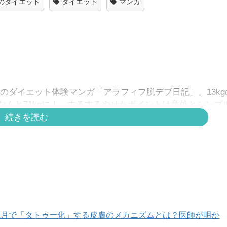
代のダイエット
ダイエット
マンガ
9歳のダイエット体験マンガ「アラフィフ脱デブ日記」。13k
んと71kgに！ するするやせたポイントは意外とシンプ
続きを読む
効果が出るわけではありません。
カ月で「タトゥー化」する皮膚のメカニズムとは？医師が明か