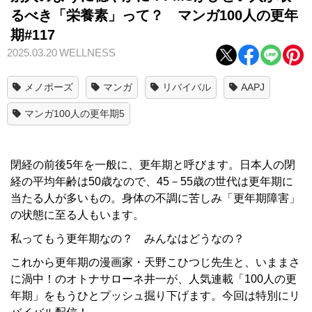
るべき「栄養素」って？ マンガ100人の更年
期#117
2025.03.20
WELLNESS
メノポーズ
マンガ
リバイバル
AAPJ
マンガ100人の更年期5
閉経の前後5年を一般に、更年期と呼びます。日本人の閉
経の平均年齢は50歳なので、45－55歳の世代は更年期に
当たる人が多いもの。身体の不調に苦しみ「更年期障害」
の状態に至る人もいます。
私ってもう更年期なの？ みんなはどうなの？
これから更年期の漫画家・天野こひつじ先生と、いままさ
に渦中！のオトナサローネ井一が、人気連載「100人の更
年期」をもうひとプッシュ掘り下げます。今回は特別にリ