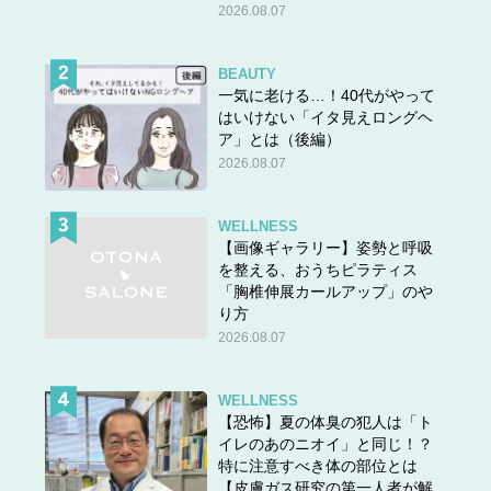
2026.08.07
BEAUTY
一気に老ける…！40代がやって
はいけない「イタ見えロングヘ
ア」とは（後編）
2026.08.07
WELLNESS
【画像ギャラリー】姿勢と呼吸
を整える、おうちピラティス
「胸椎伸展カールアップ」のや
り方
2026.08.07
WELLNESS
【恐怖】夏の体臭の犯人は「ト
イレのあのニオイ」と同じ！？
特に注意すべき体の部位とは
【皮膚ガス研究の第一人者が解