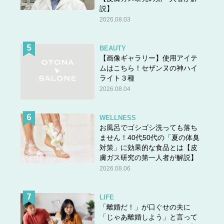
説】
2026.08.03
BEAUTY
【画像ギャラリー】使用アイテ
ムはこちら！セザンヌの神ハイ
ライト３種
2026.08.04
WELLNESS
お風呂でゴシゴシ洗っても落ち
ません！40代50代の「夏の体臭
対策」に効果的な食品とは【皮
膚ガス研究の第一人者が解説】
2026.08.06
LIFE
「離婚だ！」が口ぐせの夫に
「じゃあ離婚しよう」と言って