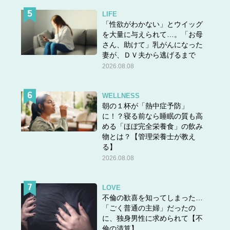
LIFE
「性欲がわかない」とウイッグ
を大量に与えられて…。「お母
さん、助けて」乳がんになった
妻が、ＤＶ夫から逃げるまで
2026.08.08
WELLNESS
朝の１杯が「熱中症予防」
に！？寝る前なら睡眠の質も高
める「ほぼ完全栄養食」の飲み
物とは？【管理栄養士が教え
る】
2026.08.08
LOVE
不倫の歓喜を知ってしまった…
「ごく普通の主婦」だったの
に、独身男性に求められて【不
倫の清算】