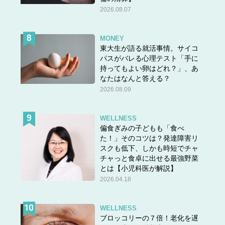
2026.08.07
MONEY
東大生が語る就活事情。サイコ
パスがバレる心理テスト「手に
持ってもよい卵はどれ？」、あ
なたはなんと答える？
2026.08.09
WELLNESS
偏食ぎみの子どもも「食べ
た！」そのコツは？発達障害リ
スクも低下、しかも時短でチャ
チャっと食卓に出せる最強野菜
とは【小児科医が解説】
2026.04.18
WELLNESS
ブロッコリーの７倍！老化を遅