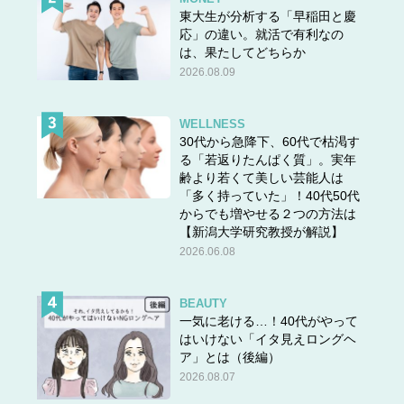
東大生が分析する「早稲田と慶
応」の違い。就活で有利なの
は、果たしてどちらか
2026.08.09
WELLNESS
30代から急降下、60代で枯渇す
る「若返りたんぱく質」。実年
齢より若くて美しい芸能人は
「多く持っていた」！40代50代
からでも増やせる２つの方法は
【新潟大学研究教授が解説】
2026.06.08
BEAUTY
一気に老ける…！40代がやって
はいけない「イタ見えロングヘ
ア」とは（後編）
2026.08.07