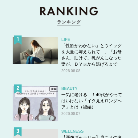
・「T1 BOXY／ボクシーT」（1,990円 ※編集部調べ）
・「スマートアンクルパンツ」（3,990円 ※編集部調べ）
・「ラウンドミニショルダーバッグ／ライン 」（1,500円
LIFE
※編集部調べ）
「性欲がわかない」とウイッグ
を大量に与えられて…。「お母
さん、助けて」乳がんになった
▶
47歳が大人気コラボTを【ユニクロマネキン買い】した
妻が、ＤＶ夫から逃げるまで
結果、思いがけない収穫が!?「ほぼジャージの着心地なの
2026.08.08
にPTAも行けちゃう超名品」とは？
BEAUTY
一気に老ける…！40代がやって
そこで今回はリベンジすべく、前回購入して「見た目はお
はいけない「イタ見えロングヘ
仕事仕様、快適さはほぼジャージ」と大活躍したアンクル
ア」とは（後編）
2026.08.07
パンツを、イロチ買いしてみました。
【after】
WELLNESS
【画像ギャラリー】肩こりの改