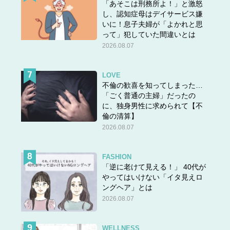
「あそこは刑務所よ！」と激怒
し、認知症母はデイサービス嫌
いに！息子夫婦が「よかれと思
って」犯していた間違いとは
2026.08.07
・「シアサッカーブラウス/ギンガム」（2,990円 ※編集部
調べ）
LOVE
・「スマートアンクルパンツ」（3,990円 ※編集部調べ）
不倫の歓喜を知ってしまった…
「ごく普通の主婦」だったの
※購入したのはトップスとパンツのみ。他は私物です。
に、独身男性に求められて【不
倫の清算】
2026.08.07
今回購入したブラウスとパンツは、購入当時価格で上下合
計6,980円と。筆者（身長166cm）は、上下ともMサイズ
を着用しています。ボトムスは前回穿いたものの色違いで
FASHION
「逆に老けて見える！」 40代が
すが、今回は着用時にベルトを使用しています。
やってはいけない「イタ見えロ
ングヘア」とは
2026.08.07
ネットのコメント欄で教えていただいた通り足首を出した
ところ、フルレングスよりすっきり着こなすことができま
した。
WELLNESS