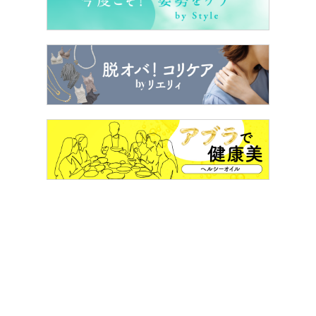
ボリューム感のあるパフスリーブがキュートで、ほどよい
ガーリーさが魅力的。かわいらしいデザインですがあまり
体のラインを拾わず、落ち着いた着こなしも可能です。ス
カートとセットで着用するとワンピース風になりますが、
今回はあえて動きやすいパンツと合わせてみました。
前回はグレー、今回は黒を購入したアンクルパンツ。どち
らの色も汎用性が高く、イージーケアで手間いらず。ジャ
ージ並みの伸縮性とセンタープレスのきちんと感で「もう
1週間ぶん全色欲しい」くらいヘビロテしています。