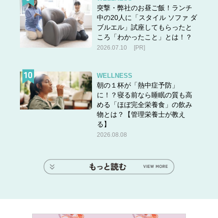
突撃・弊社のお昼ご飯！ランチ
中の20人に「スタイル ソファ ダ
ブルエル」試座してもらったと
大人でもさらりと着こなせるガーリーのさじ加減が
ころ「わかったこと」とは！？
絶妙
2026.07.10
[PR]
WELLNESS
朝の１杯が「熱中症予防」
に！？寝る前なら睡眠の質も高
める「ほぼ完全栄養食」の飲み
物とは？【管理栄養士が教え
る】
2026.08.08