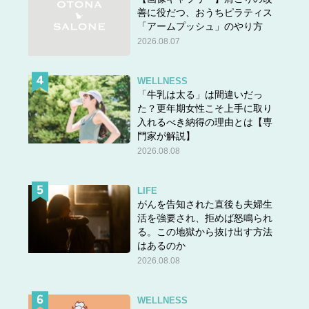
善に役だつ、おうちピラティス
「アームプッシュ」のやり方
2026.08.07
WELLNESS
「牛乳は太る」は間違いだっ
た？更年期女性こそ上手に取り
入れるべき納得の理由とは【専
門家が解説】
2026.08.08
LIFE
がんを告知された直後も夫婦生
活を強要され、拒めば怒鳴られ
る。この地獄から抜け出す方法
はあるのか
2026.08.08
WELLNESS