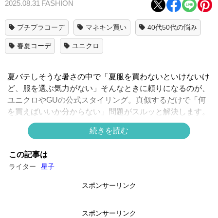
2025.08.31
FASHION
プチプラコーデ
マネキン買い
40代50代の悩み
春夏コーデ
ユニクロ
夏バテしそうな暑さの中で「夏服を買わないといけないけ
ど、服を選ぶ気力がない」そんなときに頼りになるのが、
ユニクロやGUの公式スタイリング。真似するだけで「何
を買えばいいか分からない」問題がスルッと解決します。
続きを読む
現代の40〜50代女性は、仕事に子育て、中には親の介護
この記事は
まで……日々「決断すべきこと」に追われ、脳が疲れがち
ライター
星子
になることも……。一説によると、スティーブ・ジョブズ
やマーク・ザッカーバーグが毎日同じ服を着ていたのは、
スポンサーリンク
「決断の回数を減らすため」とも言われています。
スポンサーリンク