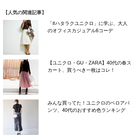
そこで、プチプラブランドを数多く取材してきた48歳、働
きながらPTA活動にも励む筆者も「服を選ぶ」という作業
【人気の関連記事】
から自分を解放すべく、ユニクロの公式サイトを参考
「#ハタラクユニクロ」に学ぶ、大人
に“マネキン買い”してみました。
のオフィスカジュアル6コーデ
さらに、以前の記事の読者の方からご指摘いただいた「ア
ンクルパンツの丈が長すぎる」件を改善してみたところ、
思いのほかうれしい発見がありました。
【働く母の「決断の機会を減らす」大人のプチプラマネキ
【ユニクロ・GU・ZARA】40代の春ス
ン買い】
カート、買うべき一枚はコレ！
ネットで思わぬ指摘が！「アンクルパンツの丈が長
すぎる」!?
前回、ユニクロ×アニヤコラボのTシャツをスマートアン
みんな買ってた！ユニクロのベロアパ
クルパンツにあわせたコーデをまるっと真似したところ、
ンツ、40代のおすすめ色ランキング
ネットのコメント欄で「アンクルパンツの丈が長すぎる」
というご指摘をいただきました。
【Before】