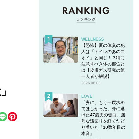
WELLNESS
【恐怖】夏の体臭の犯
人は「トイレのあのニ
オイ」と同じ！？特に
注意すべき体の部位と
は【皮膚ガス研究の第
一人者が解説】
2026.08.03
敵」
LOVE
「妻に、もう一度求め
てほしかった」外に逃
げた47歳夫の告白。痛
烈な遠回りを経てたど
り着いた「10数年目の
本音」