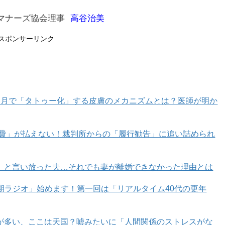
マナーズ協会理事
高谷治美
スポンサーリンク
カ月で「タトゥー化」する皮膚のメカニズムとは？医師が明か
育費」が払えない！裁判所からの「履行勧告」に追い詰められ
」と言い放った夫…それでも妻が離婚できなかった理由とは
年期ラジオ」始めます！第一回は「リアルタイム40代の更年
が多い、ここは天国？嘘みたいに「人間関係のストレスがな