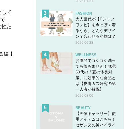
2026.07.31
として
FASHION
大人世代が【Tシャツ
うで
ワンピ】を今っぽく着
女性た
るなら、どんなデザイ
ン？合わせる小物は？
2026.06.28
る編 】
WELLNESS
お風呂でゴシゴシ洗っ
ても落ちません！40代
50代の「夏の体臭対
策」に効果的な食品と
は【皮膚ガス研究の第
一人者が解説】
2026.08.06
BEAUTY
【画像ギャラリー】使
用アイテムはこちら！
セザンヌの神ハイライ