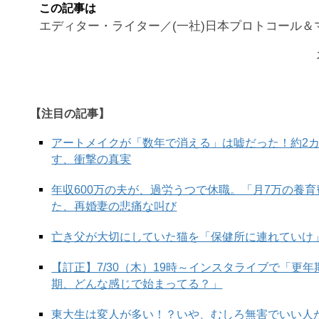
この記事は
エディター・ライター／(一社)日本プロトコール＆
【注目の記事】
アートメイクが「数年で消える」は嘘だった！約2
す、衝撃の真実
年収600万の夫が、過労うつで休職。「月7万の養
た、再婚妻の悲痛な叫び
亡き父が大切にしていた猫を「保健所に連れていけ
【訂正】7/30（木）19時～インスタライブで「更
期、どんな感じで始まってる？」
東大生は変人が多い！？いや、むしろ無害でいい人