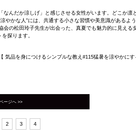
「なんだか涼しげ」と感じさせる女性がいます。どこか凛
“涼やかな人”には、共通する小さな習慣や美意識があるよ
協会の松田玲子先生が出会った、真夏でも魅力的に見える
トを探ります。
【 気品を身につけるシンプルな教え#115猛暑を涼やかにす
ページへ >>
2
3
4