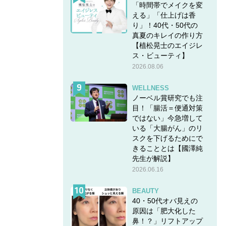
「時間帯でメイクを変
える」「仕上げは香
り」！40代・50代の
真夏のキレイの作り方
【植松晃士のエイジレ
ス・ビューティ】
2026.08.06
WELLNESS
ノーベル賞研究でも注
目！「腸活＝便通対策
ではない」今急増して
いる「大腸がん」のリ
スクを下げるためにで
きることとは【國澤純
先生が解説】
2026.06.16
BEAUTY
40・50代オバ見えの
原因は「肥大化した
鼻！？」リフトアップ