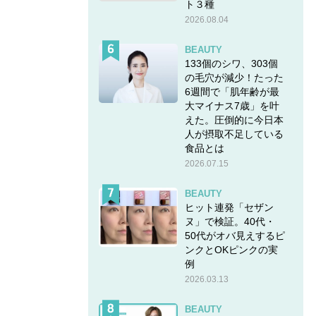
ト３種
2026.08.04
BEAUTY
133個のシワ、303個
の毛穴が減少！たった
6週間で「肌年齢が最
大マイナス7歳」を叶
えた。圧倒的に今日本
人が摂取不足している
食品とは
2026.07.15
BEAUTY
ヒット連発「セザン
ヌ」で検証。40代・
50代がオバ見えするピ
ンクとOKピンクの実
例
2026.03.13
BEAUTY