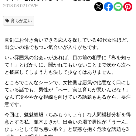
2018.08.02
LOVE
育ちが悪い
真剣にお付き合いできる恋人を探している40代女性ほど、
出会いの場でもつい気合いが入りがちです。
いい雰囲気の出会いがあれば、目の前の相手に「私を知っ
て！」とばかりに、聞かれてもいないことまで次から次へ
と披露してしまう方も決して少なくはありません。
ところでこんなシーンで、女性側は悪気や他意なく口にし
ている話でも、男性が「へー。実は育ちが悪いんだな！」
なんて冷ややかな視線を向けている話題もあるから、要注
意です。
今回は、魑魅魍魎（ちみもうりょう）な人間模様分析を得
意とする私、並木まきが、出会いの場で男性が「うーん、
ひょっとして育ち悪い系？」と疑惑を抱く危険な話題を3