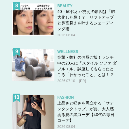
BEAUTY
40・50代オバ見えの原因は「肥
大化した鼻！？」リフトアップ
と鼻高見えを叶えるシェーディ
ング術
2026.08.04
WELLNESS
突撃・弊社のお昼ご飯！ランチ
中の20人に「スタイル ソファ ダ
ブルエル」試座してもらったと
ころ「わかったこと」とは！？
2026.07.10
[PR]
FASHION
上品さと軽さを両立する「サテ
ンタンクトップ」が要。大人感
ある夏の黒コーデ【40代の毎日
コーデ】
2026.08.04