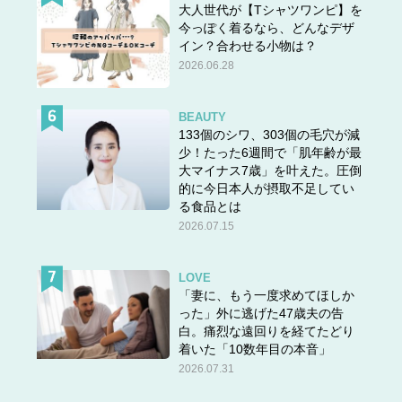
大人世代が【Tシャツワンピ】を
今っぽく着るなら、どんなデザ
イン？合わせる小物は？
2026.06.28
BEAUTY
133個のシワ、303個の毛穴が減
少！たった6週間で「肌年齢が最
大マイナス7歳」を叶えた。圧倒
的に今日本人が摂取不足してい
る食品とは
2026.07.15
LOVE
「妻に、もう一度求めてほしか
った」外に逃げた47歳夫の告
白。痛烈な遠回りを経てたどり
着いた「10数年目の本音」
2026.07.31