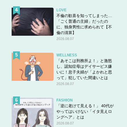
LOVE
不倫の歓喜を知ってしまった…
「ごく普通の主婦」だったの
に、独身男性に求められて【不
倫の清算】
2026.08.07
WELLNESS
「あそこは刑務所よ！」と激怒
し、認知症母はデイサービス嫌
いに！息子夫婦が「よかれと思
って」犯していた間違いとは
2026.08.07
FASHION
「逆に老けて見える！」 40代が
やってはいけない「イタ見えロ
ングヘア」とは
2026.08.07