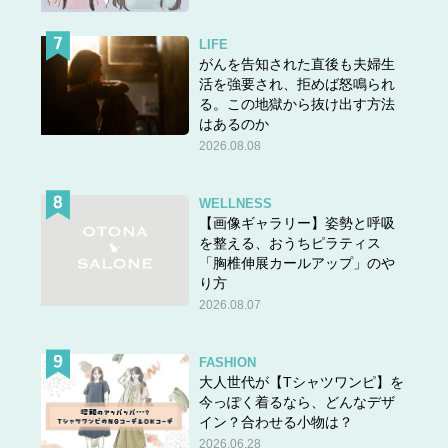
LIFE
がんを告知された直後も夫婦生
活を強要され、拒めば怒鳴られ
る。この地獄から抜け出す方法
はあるのか
2026.08.08
WELLNESS
【画像ギャラリー】姿勢と呼吸
を整える、おうちピラティス
「胸椎伸展カールアップ」のや
り方
2026.08.07
FASHION
大人世代が【Tシャツワンピ】を
今っぽく着るなら、どんなデザ
イン？合わせる小物は？
2026.06.28