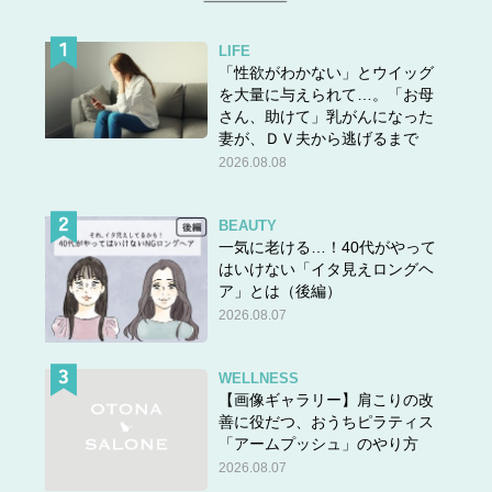
LIFE
「性欲がわかない」とウイッグ
を大量に与えられて…。「お母
さん、助けて」乳がんになった
妻が、ＤＶ夫から逃げるまで
2026.08.08
BEAUTY
一気に老ける…！40代がやって
はいけない「イタ見えロングヘ
ア」とは（後編）
2026.08.07
WELLNESS
【画像ギャラリー】肩こりの改
善に役だつ、おうちピラティス
「アームプッシュ」のやり方
2026.08.07