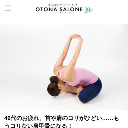
40代のお疲れ、首や肩のコリがひどい……も
うコリない肩甲骨になる！