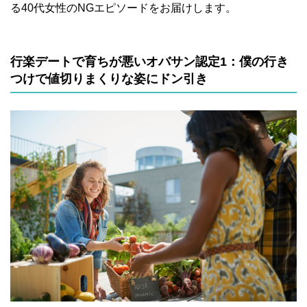
る40代女性のNGエピソードをお届けします。
行楽デートで育ちが悪いオバサン認定1：僕の行き
つけで値切りまくりな姿にドン引き