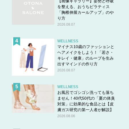
【画像ギャラリー】姿勢と呼吸
を整える、おうちピラティス
「胸椎伸展カールアップ」のや
り方
2026.08.07
WELLNESS
マイナス10歳のファッションと
ヘアメイクをしよう！「若さ・
キレイ・健康」のループを生み
出すマインドの作り方
2026.08.07
WELLNESS
お風呂でゴシゴシ洗っても落ち
ません！40代50代の「夏の体臭
対策」に効果的な食品とは【皮
膚ガス研究の第一人者が解説】
2026.08.06