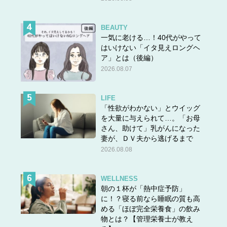
BEAUTY
一気に老ける…！40代がやって
はいけない「イタ見えロングヘ
ア」とは（後編）
2026.08.07
LIFE
「性欲がわかない」とウイッグ
を大量に与えられて…。「お母
さん、助けて」乳がんになった
妻が、ＤＶ夫から逃げるまで
2026.08.08
WELLNESS
朝の１杯が「熱中症予防」
に！？寝る前なら睡眠の質も高
める「ほぼ完全栄養食」の飲み
物とは？【管理栄養士が教え