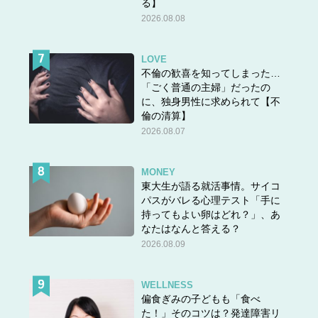
る】
2026.08.08
LOVE
不倫の歓喜を知ってしまった…
「ごく普通の主婦」だったの
に、独身男性に求められて【不
倫の清算】
2026.08.07
MONEY
東大生が語る就活事情。サイコ
パスがバレる心理テスト「手に
持ってもよい卵はどれ？」、あ
なたはなんと答える？
2026.08.09
WELLNESS
偏食ぎみの子どもも「食べ
た！」そのコツは？発達障害リ