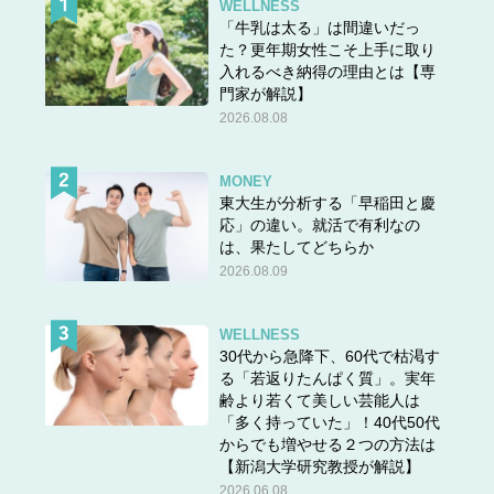
WELLNESS
「牛乳は太る」は間違いだっ
た？更年期女性こそ上手に取り
入れるべき納得の理由とは【専
門家が解説】
2026.08.08
MONEY
東大生が分析する「早稲田と慶
応」の違い。就活で有利なの
は、果たしてどちらか
2026.08.09
WELLNESS
30代から急降下、60代で枯渇す
る「若返りたんぱく質」。実年
齢より若くて美しい芸能人は
「多く持っていた」！40代50代
からでも増やせる２つの方法は
【新潟大学研究教授が解説】
2026.06.08