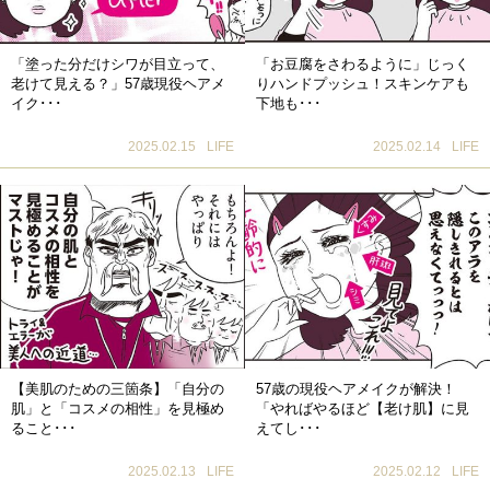
「塗った分だけシワが目立って、
「お豆腐をさわるように」じっく
老けて見える？」57歳現役ヘアメ
りハンドプッシュ！スキンケアも
イク･･･
下地も･･･
2025.02.15
LIFE
2025.02.14
LIFE
【美肌のための三箇条】「自分の
57歳の現役ヘアメイクが解決！
肌」と「コスメの相性」を見極め
「やればやるほど【老け肌】に見
ること･･･
えてし･･･
2025.02.13
LIFE
2025.02.12
LIFE