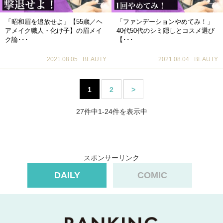
「昭和眉を追放せよ」【55歳／ヘ
「ファンデーションやめてみ！」
アメイク職人・化け子】の眉メイ
40代50代のシミ隠しとコスメ選び
ク論･･･
【･･･
2021.08.05
BEAUTY
2021.08.04
BEAUTY
1
2
>
27件中1-24件を表示中
スポンサーリンク
DAILY
COMIC