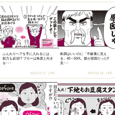
ふんわりヘアを手に入れるには、
体調はいいのに「不健康に見え
筋力も必須!? ブローは角度と向き
る」40～50代。髪が原因だった⁉
を･･･
見･･･
2025.02.17
LIFE
2025.02.16
LIFE