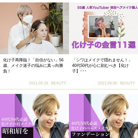
化け子再降臨！「自信がない」56
「シワはメイクで隠れません！」
歳、メイク迷子の悩みに真っ向勝
40代50代が心に刻むべき【化け
負！
子】･･･
2021.09.29
BEAUTY
2021.08.06
BEAUTY