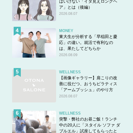
はいけない「イタ見えロングヘ
ア」とは（後編）
2026.08.07
MONEY
東大生が分析する「早稲田と慶
応」の違い。就活で有利なの
は、果たしてどちらか
2026.08.09
WELLNESS
【画像ギャラリー】肩こりの改
善に役だつ、おうちピラティス
「アームプッシュ」のやり方
2026.08.07
WELLNESS
突撃・弊社のお昼ご飯！ランチ
中の20人に「スタイル ソファ ダ
ブルエル」試座してもらったと