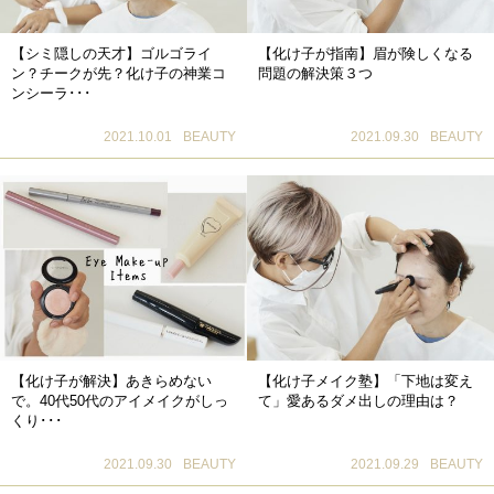
【シミ隠しの天才】ゴルゴライ
【化け子が指南】眉が険しくなる
ン？チークが先？化け子の神業コ
問題の解決策３つ
ンシーラ･･･
2021.10.01
BEAUTY
2021.09.30
BEAUTY
【化け子が解決】あきらめない
【化け子メイク塾】「下地は変え
で。40代50代のアイメイクがしっ
て」愛あるダメ出しの理由は？
くり･･･
2021.09.30
BEAUTY
2021.09.29
BEAUTY