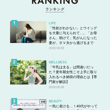
LIFE
「性欲がわかない」とウイッグ
を大量に与えられて…。「お母
さん、助けて」乳がんになった
妻が、ＤＶ夫から逃げるまで
2026.08.08
WELLNESS
「牛乳は太る」は間違いだっ
た？更年期女性こそ上手に取り
入れるべき納得の理由とは【専
門家が解説】
2026.08.08
BEAUTY
一気に老ける…！40代がやって