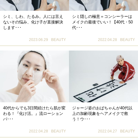
シミ、しわ、たるみ。人には言え
シミ隠しの極意＝コンシーラーは
ないその悩み、化け子が直接解決
メイクの最後でいい！【40代・50
します･･･
代･･･
2023.06.29
BEAUTY
2022.04.28
BEAUTY
40代からでも3日間続けたら肌が変
ジャージ姿のおばちゃんが40代以
わる！『化け活。』流ローション
上の加齢現象をヘアメイクで救
パ･･･
う！ウ･･･
2022.04.28
BEAUTY
2022.04.27
BEAUTY