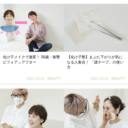
化け子メイクで激変！ 56歳・衝撃
【化け子塾】まぶた下がりが気に
ビフォア→アフター
なる人集合！ 「謎テープ」の使い
方
2021.10.01
BEAUTY
2021.10.01
BEAUTY