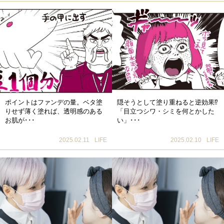
ポイントはファンデの量。ベタ塗
隠そうとして塗り重ねると逆効果⁉
りせず薄く塗れば、透明感のある
「目立つシワ・シミを何とかした
お肌が･･･
い」･･･
2025.02.11
LIFE
2025.02.10
LIFE